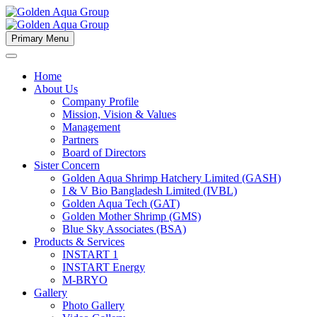
Primary Menu
Home
About Us
Company Profile
Mission, Vision & Values
Management
Partners
Board of Directors
Sister Concern
Golden Aqua Shrimp Hatchery Limited (GASH)
I & V Bio Bangladesh Limited (IVBL)
Golden Aqua Tech (GAT)
Golden Mother Shrimp (GMS)
Blue Sky Associates (BSA)
Products & Services
INSTART 1
INSTART Energy
M-BRYO
Gallery
Photo Gallery