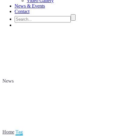
Video Gallery
News & Events
Contact
News
Home
Tag