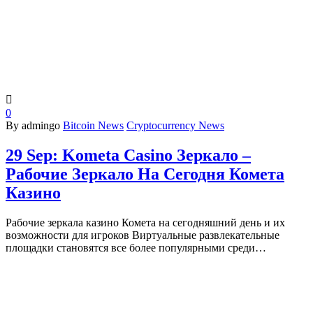

0
By admingo
Bitcoin News
Cryptocurrency News
29 Sep:
Kometa Casino Зеркало –
Рабочие Зеркало На Сегодня Комета
Казино
Рабочие зеркала казино Комета на сегодняшний день и их
возможности для игроков Виртуальные развлекательные
площадки становятся все более популярными среди…