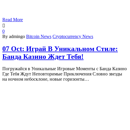
Read More

0
By admingo
Bitcoin News
Cryptocurrency News
07 Oct:
Играй В Уникальном Стиле:
Банда Казино Ждет Тебя!
Погружайся в Уникальные Игровые Моменты с Банда Казино
Где Тебя Ждут Неповторимые Приключения Словно звезды
на ночном небосклоне, новые горизонты…