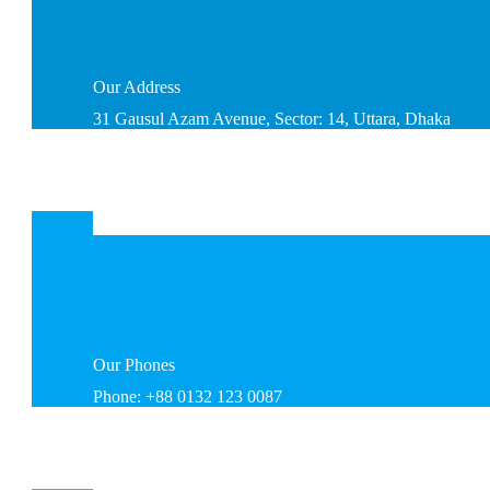
Our
Address
31 Gausul Azam Avenue, Sector: 14, Uttara, Dhaka
Our
Phones
Phone: +88 0132 123 0087