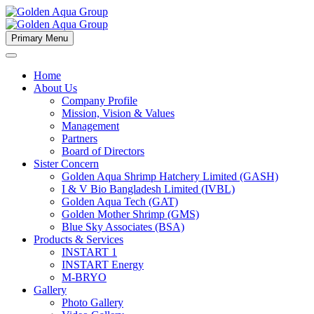
Primary Menu
Home
About Us
Company Profile
Mission, Vision & Values
Management
Partners
Board of Directors
Sister Concern
Golden Aqua Shrimp Hatchery Limited (GASH)
I & V Bio Bangladesh Limited (IVBL)
Golden Aqua Tech (GAT)
Golden Mother Shrimp (GMS)
Blue Sky Associates (BSA)
Products & Services
INSTART 1
INSTART Energy
M-BRYO
Gallery
Photo Gallery