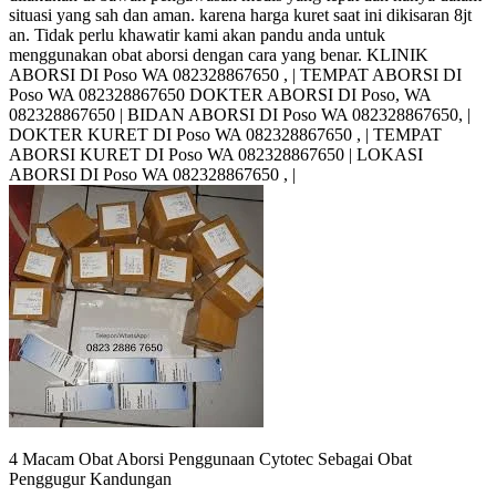
situasi yang sah dan aman. karena harga kuret saat ini dikisaran 8jt
an. Tidak perlu khawatir kami akan pandu anda untuk
menggunakan obat aborsi dengan cara yang benar. KLINIK
ABORSI DI Poso WA 082328867650 , | TEMPAT ABORSI DI
Poso WA 082328867650 DOKTER ABORSI DI Poso, WA
082328867650 | BIDAN ABORSI DI Poso WA 082328867650, |
DOKTER KURET DI Poso WA 082328867650 , | TEMPAT
ABORSI KURET DI Poso WA 082328867650 | LOKASI
ABORSI DI Poso WA 082328867650 , |
4 Macam Obat Aborsi Penggunaan Cytotec Sebagai Obat
Penggugur Kandungan