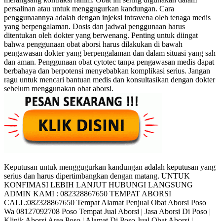
persalinan atau untuk menggugurkan kandungan. Cara
penggunaannya adalah dengan injeksi intravena oleh tenaga medis
yang berpengalaman. Dosis dan jadwal penggunaan harus
ditentukan oleh dokter yang berwenang. Penting untuk diingat
bahwa penggunaan obat aborsi harus dilakukan di bawah
pengawasan dokter yang berpengalaman dan dalam situasi yang sah
dan aman. Penggunaan obat cytotec tanpa pengawasan medis dapat
berbahaya dan berpotensi menyebabkan komplikasi serius. Jangan
ragu untuk mencari bantuan medis dan konsultasikan dengan dokter
sebelum menggunakan obat aborsi.
Keputusan untuk menggugurkan kandungan adalah keputusan yang
serius dan harus dipertimbangkan dengan matang. UNTUK
KONFIMASI LEBIH LANJUT HUBUNGI LANGSUNG
ADMIN KAMI : 082328867650 TEMPAT ABORSI
CALL:082328867650 Tempat Alamat Penjual Obat Aborsi Poso
Wa 08127092708 Poso Tempat Jual Aborsi | Jasa Aborsi Di Poso |
Klinik Aborsi Area Poso | Alamat Di Poso Jual Obat Aborsi |