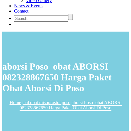
Video Gallery
News & Events
Contact
aborsi Poso obat ABORSI
082328867650 Harga Paket
Obat Aborsi Di Poso
Home
jual obat misoprostol poso
aborsi Poso obat ABORSI
082328867650 Harga Paket Obat Aborsi Di Poso