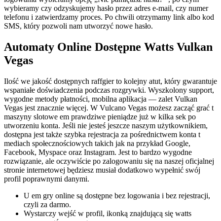
wybieramy czy odzyskujemy hasło przez adres e-mail, czy numer
telefonu i zatwierdzamy proces. Po chwili otrzymamy link albo kod
SMS, który pozwoli nam utworzyć nowe hasło.
Automaty Online Dostępne Watts Vulkan
Vegas
Ilość we jakość dostępnych raffgier to kolejny atut, który gwarantuje
wspaniałe doświadczenia podczas rozgrywki. Wyszkolony support,
wygodne metody płatności, mobilna aplikacja — zalet Vulkan
Vegas jest znacznie więcej. W Vulcano Vegas możesz zacząć grać t
maszyny slotowe em prawdziwe pieniądze już w kilka sek po
utworzeniu konta. Jeśli nie jesteś jeszcze naszym użytkownikiem,
dostępna jest także szybka rejestracja za pośrednictwem konta t
mediach społecznościowych takich jak na przykład Google,
Facebook, Myspace oraz Instagram. Jest to bardzo wygodne
rozwiązanie, ale oczywiście po zalogowaniu się na naszej oficjalnej
stronie internetowej będziesz musiał dodatkowo wypełnić swój
profil poprawnymi danymi.
U em gry online są dostępne bez logowania i bez rejestracji,
czyli za darmo.
Wystarczy wejść w profil, ikonką znajdującą się watts