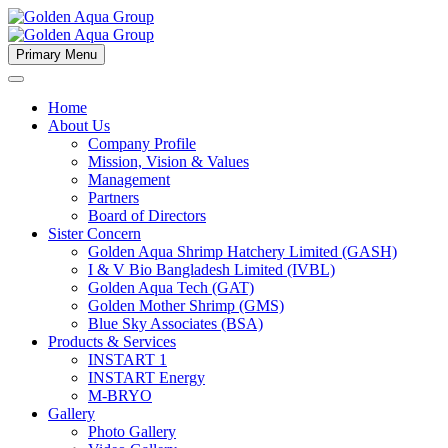
Primary Menu
Home
About Us
Company Profile
Mission, Vision & Values
Management
Partners
Board of Directors
Sister Concern
Golden Aqua Shrimp Hatchery Limited (GASH)
I & V Bio Bangladesh Limited (IVBL)
Golden Aqua Tech (GAT)
Golden Mother Shrimp (GMS)
Blue Sky Associates (BSA)
Products & Services
INSTART 1
INSTART Energy
M-BRYO
Gallery
Photo Gallery