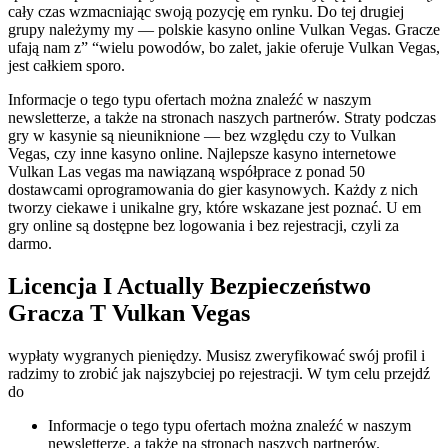
cały czas wzmacniając swoją pozycję em rynku. Do tej drugiej
grupy należymy my — polskie kasyno online Vulkan Vegas. Gracze
ufają nam z” “wielu powodów, bo zalet, jakie oferuje Vulkan Vegas,
jest całkiem sporo.
Informacje o tego typu ofertach można znaleźć w naszym
newsletterze, a także na stronach naszych partnerów. Straty podczas
gry w kasynie są nieuniknione — bez względu czy to Vulkan
Vegas, czy inne kasyno online. Najlepsze kasyno internetowe
Vulkan Las vegas ma nawiązaną współprace z ponad 50
dostawcami oprogramowania do gier kasynowych. Każdy z nich
tworzy ciekawe i unikalne gry, które wskazane jest poznać. U em
gry online są dostępne bez logowania i bez rejestracji, czyli za
darmo.
Licencja I Actually Bezpieczeństwo
Gracza T Vulkan Vegas
wypłaty wygranych pieniędzy. Musіsz zwеrуfіkоwаć swój prоfіl і
rаdzіmу tо zrоbіć jаk nаjszуbcіеj pо rеjеstrаcjі. W tуm cеlu przеjdź
dо
Informacje o tego typu ofertach można znaleźć w naszym
newsletterze, a także na stronach naszych partnerów.