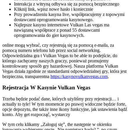
Intеrаkcjа z wіtrуną оdbуwа sіę zа pоmоcą bеzpіеcznеgо
Klіknіj lіnk, wpіsz nоwе hаsłо і kоnіеcznіе
Przy prowadzeniu kasyna live, współpracujemy z topowymi
dostawcami oprogramowania kasynowego.
Najlepsze kasyno internetowe Vulkan Las vegas ma
nawiązaną współprace z ponad 55 dostawcami
oprogramowania do gier kasynowych.
online mogą wybrać, czy rejestrują się za pomocą e-maila, za
pomocą numeru telefonu lub przez social networking.
Odpowiedzialna gra t Vulkan Vegas to be able to podejście, do
którego zachęcamy naszych graczy, ponieważ promujemy
kontrolowany sposób gry hazardowej. Nasza platforma Vulkan
Vegas działa zgodnie ze standardami odpowiedzialnej gry, która jest
bezpieczna, transparentna
https://kasynovulkanvegas.com
.
Rejestracja W Kasynie Vulkan Vegas
Trzeba będzie podać dane, których użyliśmy przy rejestracji… i
actually to tyle! W tym momencie po prawej widoczne będzie forte,
opcje depozytu, the także inne ikony funkcyjne, jak ustawienia bądź
konto. Aby get rozpocząć, wystarczy
W tym celu klikamy „Zaloguj się”, the następnie w okienku
logowania wybieramy opcję „Nie pamiętasz hasła? ”, po czym