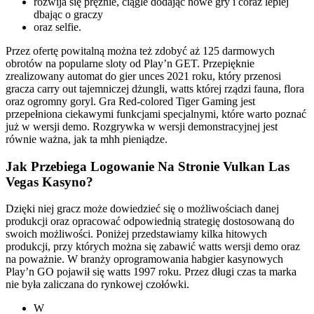
rozwija się prężnie, ciągle dodając nowe gry i coraz lepiej
dbając o graczy
oraz selfie.
Przez ofertę powitalną można też zdobyć aż 125 darmowych
obrotów na popularne sloty od Play’n GET. Przepięknie
zrealizowany automat do gier unces 2021 roku, który przenosi
gracza carry out tajemniczej dżungli, watts której rządzi fauna, flora
oraz ogromny goryl. Gra Red-colored Tiger Gaming jest
przepełniona ciekawymi funkcjami specjalnymi, które warto poznać
już w wersji demo. Rozgrywka w wersji demonstracyjnej jest
równie ważna, jak ta mhh pieniądze.
Jak Przebiega Logowanie Na Stronie Vulkan Las
Vegas Kasyno?
Dzięki niej gracz może dowiedzieć się o możliwościach danej
produkcji oraz opracować odpowiednią strategię dostosowaną do
swoich możliwości. Poniżej przedstawiamy kilka hitowych
produkcji, przy których można się zabawić watts wersji demo oraz
na poważnie. W branży oprogramowania habgier kasynowych
Play’n GO pojawił się watts 1997 roku. Przez długi czas ta marka
nie była zaliczana do rynkowej czołówki.
W