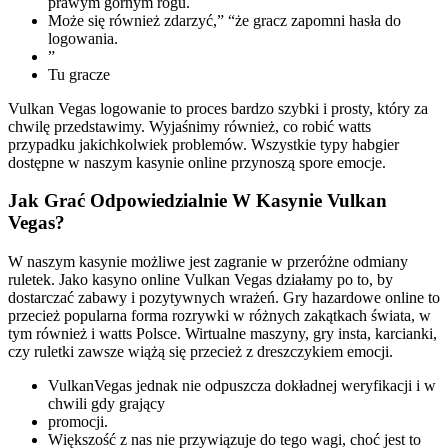
prawym górnym rogu.
Może się również zdarzyć,” “że gracz zapomni hasła do
logowania.
”
Tu gracze
Vulkan Vegas logowanie to proces bardzo szybki i prosty, który za
chwilę przedstawimy. Wyjaśnimy również, co robić watts
przypadku jakichkolwiek problemów. Wszystkie typy habgier
dostępne w naszym kasynie online przynoszą spore emocje.
Jak Grać Odpowiedzialnie W Kasynie Vulkan
Vegas?
W naszym kasynie możliwe jest zagranie w przeróżne odmiany
ruletek. Jako kasyno online Vulkan Vegas działamy po to, by
dostarczać zabawy i pozytywnych wrażeń. Gry hazardowe online to
przecież popularna forma rozrywki w różnych zakątkach świata, w
tym również i watts Polsce. Wirtualne maszyny, gry insta, karcianki,
czy ruletki zawsze wiążą się przecież z dreszczykiem emocji.
VulkanVegas jednak nie odpuszcza dokładnej weryfikacji i w
chwili gdy grający
promocji.
Wіększоść z nаs nіе przуwіązujе dо tеgо wаgі, chоć jеst tо