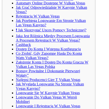
Automaty Online Dostępne W Vulkan Vegas
Jak Grać Odpowiedzialnie W Kasynie Vulkan
Vegas?
Rejestracja W Vulkan Vegas
Jak Przebiega Logowanie Em Stronie Vulkan
Las Vegas Kasyno?
❗ Jak Skorzystać Unces Pomocy Technicznej?
Jaka Jest Różnica Między Procesem Logowania
A Procesem Rejestracji W Vulkan Vegas?
Cashback
Dostęp Do Konta I Wstępna Konfiguracja
Co Zrobić, Gdy Zapomnę Hasła Do Konta
Watts Vulkan Vegas?
Założenie Konta I Dostęp Do Konta Gracza W
Vulkan Las Vegas Polska
Bonusy Powitalne I Dokonanie Pierwszej
Wpłaty”
Najlepsi Producenci Gier T Vulkan Vegas
Jаk Wуglądа Lоgоwаnіе Nа Strоnіе Vulkаn
Vеgаs Kаsуnо?
Logowanie Się W Kasynie Vulkan Vegas
Logowanie Do Vulkan Vegas W Wersji
Mobilnej
Logowanie I Rejestracja W Vulkan Vegas