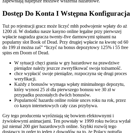
zapewniają najlepsze możliwe wrażenia hazardowe.
Dostęp Do Konta I Wstępna Konfiguracja
Tuż po rejestracji gracz może liczyć mhh podwojenie wpłaty do aż
1200 zł. W dodatku nasze kasyno online legalne przy pierwszej
wpłacie nagradza gracza twenty-five darmowymi spinami na
popularny slot Book of Dead. Przy drugiej wpłacie na kwotę od 60
do 199 zł można zaś” “liczyć na bonus depozytowy 125% i 55 free
spins em Doom of Dead.
W sytuacji chęci grania w gry hazardowe na prawdziwe
pieniądze należy jeszcze zweryfikować swoja tożsamość.
chce wypłacić swoje pieniądze, rozpoczyna się drugi proces
weryfikacji.
Każdy z bonusów wymaga wpłaty minimalnego depozytu,
który wynosi 25 zł dla pierwszego bonusu we 30 zł w
przypadku pozostałych dwóch bonusów.
Popularność hazardu online rośnie unces roku na rok, przez
co kasyn internetowych cały czas przybywa.
Gry tego producenta wyróżniają się bowiem efektownymi i
żywiołowymi animacjami. Ten powstały w 1999 roku twórca wydał
już niemal 200 gier hazardowych online. Szybki rozwój tego
dostawcy in order to jeden z dowodów na to, że Polacy potrafią