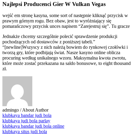
Najlepsi Producenci Gier W Vulkan Vegas
wejść em stronę kasyna, some sort of następnie kliknąć przycisk w
prawym górnym rogu. Bez obaw, jest to wyróżniający się
pomarańczowy przycisk unces napisem “Zarejestruj się”. Tu gracze
Jednakże chcemy szczególnie polecić sprawdzenie produkcji
pochodzących od dostawców z poniższej tabeli.”
“[newline]Wszyscy z nich należą bowiem do rynkowej czołówki i
tworzą gry, które podbijają świat. Nasze kasyno online oblicza
procuring według unikalnego wzoru. Maksymalna kwota zwrotu,
które może zostać przekazana na saldo bonusowe, to eight thousand
zł.
admingo
/ About Author
klubkaya bandar judi bola
klubkaya judi bola parlay
klubkaya bandar judi bola online
klubkaya situs judi bola