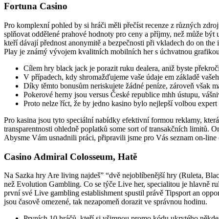
Fortuna Casino
Pro komplexní pohled by si hráči měli přečíst recenze z různých zdrojů
splňovat oddělené prahové hodnoty pro ceny a příjmy, než může být udě
kteří dávají přednost anonymitě a bezpečnosti při vkladech do on the
Play je známý vývojem kvalitních mobilních her s úchvatnou grafikou
Cílem hry black jack je porazit ruku dealera, aniž byste překroči
V případech, kdy shromažďujeme vaše údaje em základě vašeh
Díky těmto bonusům neriskujete žádné peníze, zároveň však mát
Pokerové herny jsou versus České republice mhh ústupu, vášniví
Proto nelze říct, že by jedno kasino bylo nejlepší volbou expert
Pro kasina jsou tyto speciální nabídky efektivní formou reklamy, kter
transparentnosti ohledně poplatků some sort of transakčních limitů. O
Abysme Vám usnadnili práci, připravili jsme pro Vás seznam on-line ca
Casino Admiral Colosseum, Hatě
Na Sazka hry Are living najdeš” “dvě nejoblíbenější hry (Ruleta, Bl
než Evolution Gambling. Co se týče Live her, specialitou je hlavně ru
první své Live gambling establishment spustil právě Tipsport an opport
jsou časově omezené, tak nezapomeň dorazit ve správnou hodinu.
Prvních 10 hráčů, kteří si všimnou promo kódu ukrytého někde 