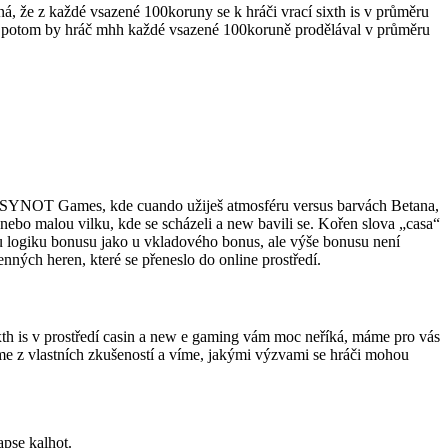
, že z každé vsazené 100koruny se k hráči vrací sixth is v průměru
, potom by hráč mhh každé vsazené 100koruně prodělával v průměru
obce SYNOT Games, kde cuando užiješ atmosféru versus barvách Betana,
ebo malou vilku, kde se scházeli a new bavili se. Kořen slova „casa“
ou logiku bonusu jako u vkladového bonus, ale výše bonusu není
ných heren, které se přeneslo do online prostředí.
sixth is v prostředí casin a new e gaming vám moc neříká, máme pro vás
me z vlastních zkušeností a víme, jakými výzvami se hráči mohou
apse kalhot.