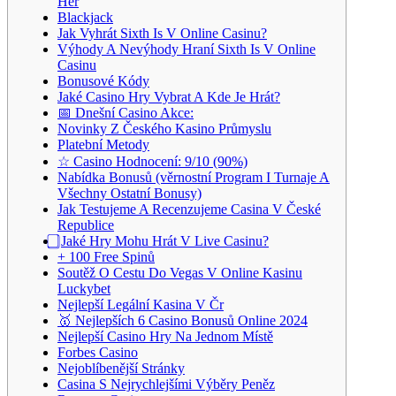
Her
Blackjack
Jak Vyhrát Sixth Is V Online Casinu?
Výhody A Nevýhody Hraní Sixth Is V Online
Casinu
Bonusové Kódy
Jaké Casino Hry Vybrat A Kde Je Hrát?
📅 Dnešní Casino Akce:
Novinky Z Českého Kasino Průmyslu
Platební Metody
☆ Casino Hodnocení: 9/10 (90%)
Nabídka Bonusů (věrnostní Program I Turnaje A
Všechny Ostatní Bonusy)
Jak Testujeme A Recenzujeme Casina V České
Republice
⃣ Jaké Hry Mohu Hrát V Live Casinu?
+ 100 Free Spinů
Soutěž O Cestu Do Vegas V Online Kasinu
Luckybet
Nejlepší Legální Kasina V Čr
🥇 Nejlepších 6 Casino Bonusů Online 2024
Nejlepší Casino Hry Na Jednom Místě
Forbes Casino
Nejoblíbenější Stránky
Casina S Nejrychlejšími Výběry Peněz