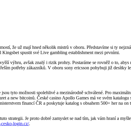
ostí, že už mají hned několik mistrů v oboru. Představíme si ty nejznám
ihl Kingsbet spustit své Live gambling establishment mezi prvními.
vyšší výhru, avšak znalý i rizik prohry. Postaráme se rovněž o to, aby
ším potřeby zákazníků. V oboru sony ericsson pohybuji již desítky le
e jsou tyto možnosti spolehlivé a mezinárodně schválené. Pro maximáln
ret a new bitcoinů. České casino Apollo Games má ve svém katalogu slo
isterstvem financí ČR a poskytuje katalog s obsahem 500+ her na on th
to strategii. Je proto dobré zamyslet se nad tím, jak vám hraní a myšlen
t-cesko-login.cz/
.