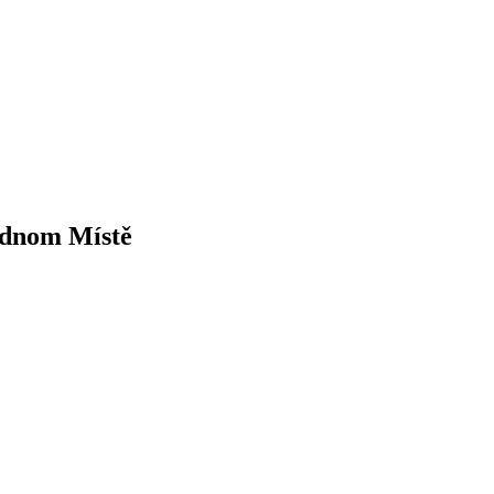
dnom Místě ️