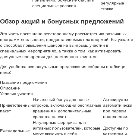
регулярные
специальные условия.
ставки.
Обзор акций и бонусных предложений
Эта часть посвящена всестороннему рассмотрению различных
программ лояльности, предоставляемых платформой. Вы узнаете
о способах повышения шансов на выигрыш, участии в
специальных мероприятиях, а также о том, как активировать
доступные поощрения для постоянных клиентов.
Для удобства все актуальные предложения собраны в таблице
ниже:
Название предложения
Описание
Условия участия
Начальный бонус для новых
Активируется
Приветственный
игроков, включающий бесплатные
автоматически
пакет
вращения и дополнительные
при первом
средства на счет.
пополнении.
Регулярные сюрпризы для
активных пользователей, которые
Доступны по
Еженедельные
могут включать в себя
четвергам и