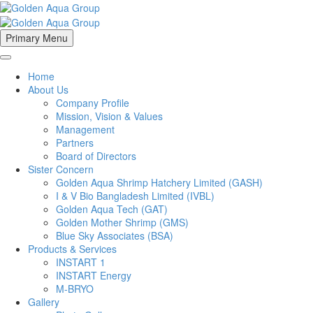
Primary Menu
Home
About Us
Company Profile
Mission, Vision & Values
Management
Partners
Board of Directors
Sister Concern
Golden Aqua Shrimp Hatchery Limited (GASH)
I & V Bio Bangladesh Limited (IVBL)
Golden Aqua Tech (GAT)
Golden Mother Shrimp (GMS)
Blue Sky Associates (BSA)
Products & Services
INSTART 1
INSTART Energy
M-BRYO
Gallery