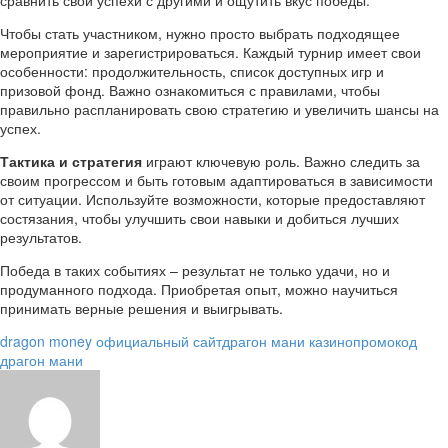
сравнить свои успехи с другими и ощутить вкус победы.
Чтобы стать участником, нужно просто выбрать подходящее
мероприятие и зарегистрироваться. Каждый турнир имеет свои
особенности: продолжительность, список доступных игр и
призовой фонд. Важно ознакомиться с правилами, чтобы
правильно распланировать свою стратегию и увеличить шансы на
успех.
Тактика и стратегия
играют ключевую роль. Важно следить за
своим прогрессом и быть готовым адаптироваться в зависимости
от ситуации. Используйте возможности, которые предоставляют
состязания, чтобы улучшить свои навыки и добиться лучших
результатов.
Победа в таких событиях – результат не только удачи, но и
продуманного подхода. Приобретая опыт, можно научиться
принимать верные решения и выигрывать.
dragon money официальный сайт
драгон мани казино
промокод
драгон мани