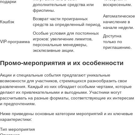
подарки
дополнительные средства или
воскресеньям.
фриспины.
Автоматическое
Возврат части проигранных
Кэшбэк
начисление в
средств за определенный период.
начале недели.
Особые условия для постоянных
Доступна
игроков: увеличение лимитов,
VIP-программа
только по
персональные менеджеры,
приглашению.
эксклюзивные акции.
Промо-мероприятия и их особенности
Акции и специальные события предлагают уникальные
возможности для участников, стремящихся разнообразить свои
развлечения. Каждый из них обладает особыми чертами, которые
делают их привлекательными и выгодными. Участники могут
рассчитывать на разные форматы, соответствующие их интересам
и предпочтениям.
Ниже приведены основные категории мероприятий и их ключевые
характеристики:
Тип мероприятия
Описание