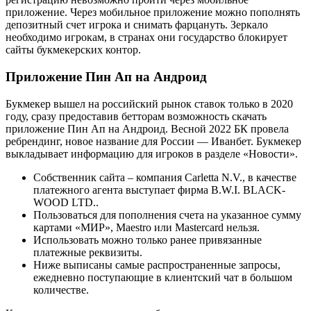
приложение. Через мобильное приложение можно пополнять
депозитный счет игрока и снимать фарцануть. Зеркало
необходимо игрокам, в странах они государство блокирует
сайты букмекерских контор.
Приложение Пин Ап на Андроид
Букмекер вышел на российский рынок ставок только в 2020
году, сразу предоставив бетторам возможность скачать
приложение Пин Ап на Андроид. Весной 2022 БК провела
ребрендинг, новое название для России — Иванбет. Букмекер
выкладывает информацию для игроков в разделе «Новости».
Собственник сайта – компания Carletta N.V., в качестве
платежного агента выступает фирма B.W.I. BLACK-
WOOD LTD..
Пользоваться для пополнения счета на указанное сумму
картами «МИР», Maestro или Mastercard нельзя.
Использовать можно только ранее привязанные
платежные реквизиты.
Ниже выписаны самые распространенные запросы,
ежедневно поступающие в клиентский чат в большом
количестве.