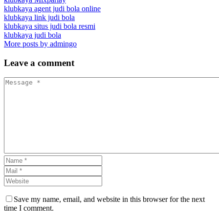
klubkaya agent judi bola online
klubkaya link judi bola
klubkaya situs judi bola resmi
klubkaya judi bola
More posts by admingo
Leave
a comment
Save my name, email, and website in this browser for the next
time I comment.