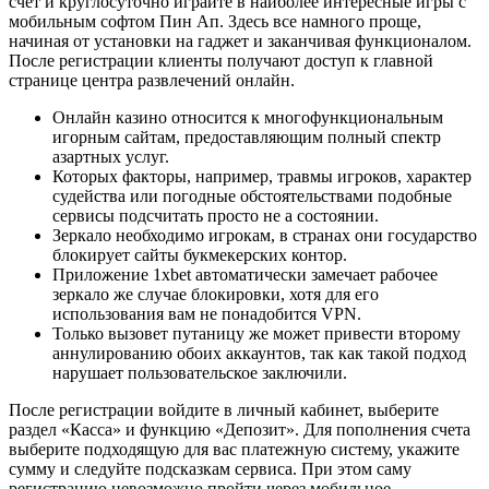
счет и круглосуточно играйте в наиболее интересные игры с
мобильным софтом Пин Ап. Здесь все намного проще,
начиная от установки на гаджет и заканчивая функционалом.
После регистрации клиенты получают доступ к главной
странице центра развлечений онлайн.
Онлайн казино относится к многофункциональным
игорным сайтам, предоставляющим полный спектр
азартных услуг.
Которых факторы, например, травмы игроков, характер
судейства или погодные обстоятельствами подобные
сервисы подсчитать просто не а состоянии.
Зеркало необходимо игрокам, в странах они государство
блокирует сайты букмекерских контор.
Приложение 1xbet автоматически замечает рабочее
зеркало же случае блокировки, хотя для его
использования вам не понадобится VPN.
Только вызовет путаницу же может привести второму
аннулированию обоих аккаунтов, так как такой подход
нарушает пользовательское заключили.
После регистрации войдите в личный кабинет, выберите
раздел «Касса» и функцию «Депозит». Для пополнения счета
выберите подходящую для вас платежную систему, укажите
сумму и следуйте подсказкам сервиса. При этом саму
регистрацию невозможно пройти через мобильное