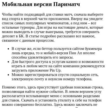
Мобильная версия Париматч
Чтобы найти подходящий для ставки матч, сначала выберите
вид спорта в верхней части приложения. Вверху вы увидите
список самых популярных чемпионатов, а под ним – все
остальные турниры. Для игры на настоящие деньги, которые
можно выводить в случае выигрыша, требуется совершить
депозит в БК. В статье подробно рассказано все важное,
связанное с данным процессом.
В случае же, если беттор пользуется сайтом букмекера
лишь изредка, то и мобайл-версия Пин Ап вполне
способна удовлетворить его запросы.
Для быстрого доступа к услугам казино и возможности
играть в любом месте на сайте компании рекомендуется
загрузить приложение Pin Up.
Можно зарегистрироваться спустя социальную сеть,
электронную почту и ноунсом номеру телефона.
Помимо этого, здесь присутствует удобная поисковая строка,
позволяющая найти нужное событие. В левом верхнем углу
располагается всплывающее меню с основными разделами
для ставок. Скачать и установить утилиту к себе на телефон
можно совершенно бесплатно. Здесь можно заключать не