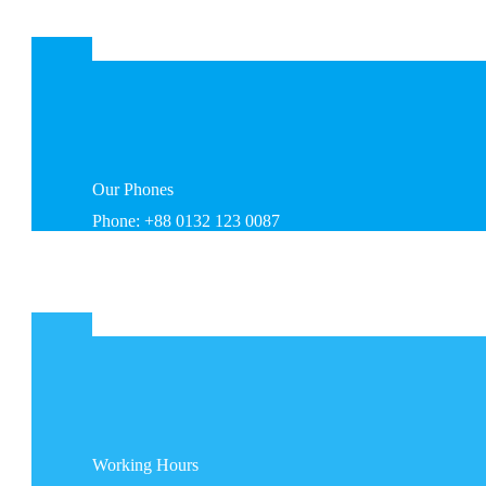
Our
Phones
Phone: +88 0132 123 0087
Working
Hours