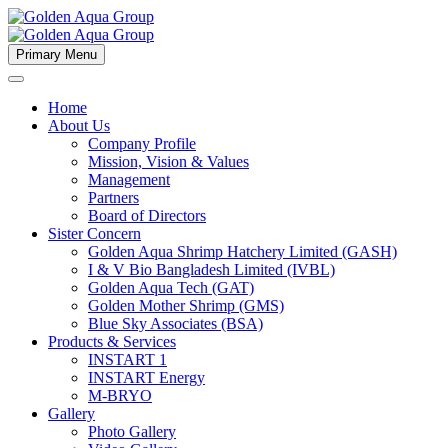
Primary Menu
Home
About Us
Company Profile
Mission, Vision & Values
Management
Partners
Board of Directors
Sister Concern
Golden Aqua Shrimp Hatchery Limited (GASH)
I & V Bio Bangladesh Limited (IVBL)
Golden Aqua Tech (GAT)
Golden Mother Shrimp (GMS)
Blue Sky Associates (BSA)
Products & Services
INSTART 1
INSTART Energy
M-BRYO
Gallery
Photo Gallery