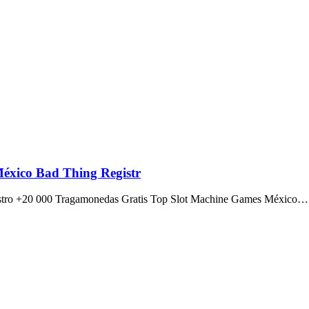
éxico Bad Thing Registr
tro +20 000 Tragamonedas Gratis Top Slot Machine Games México…