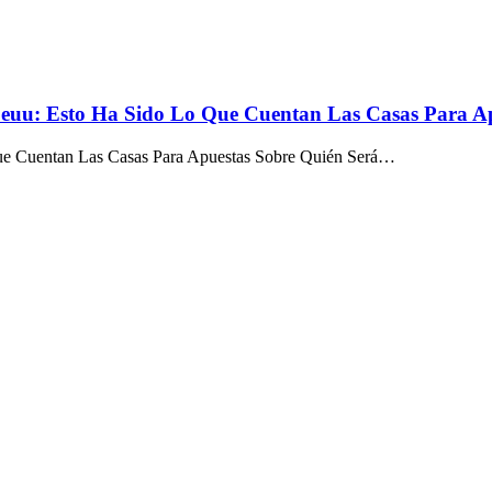
Eeuu: Esto Ha Sido Lo Que Cuentan Las Casas Para A
Que Cuentan Las Casas Para Apuestas Sobre Quién Será…