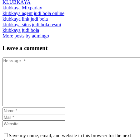
KLUBKAYA
klubkaya Mixparlay
klubkaya agent judi bola online
klubkaya link judi bola
klubkaya situs judi bola resmi
klubkaya judi bola
More posts by admingo
Leave
a comment
Save my name, email, and website in this browser for the next