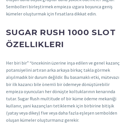
Sembolleri birleştirmek empieza ızgara boyunca geniş
kümeler oluşturmak için fırsatlara dikkat edin.
SUGAR RUSH 1000 SLOT
ÖZELLIKLERI
Her biri bir” “öncekinin üzerine inşa edilen ve genel kazanç
potansiyelini artıran arka arkaya birkaç takla görmek
alışılmadık bir durum değildir. Bu basamaklı etki, mütevazı
bir ilk kazancı bile önemli bir ödemeye dönüştürebilir
empieza oyuncuları her dönüşte koltuklarının kenarında
tutar. Sugar Rush multitude of bir küme ödeme mekaniği
kullanır, yani kazançları tetiklemek için birbirine bitişik
(yatay veya dikey) five veya daha fazla eşleşen sembolden
oluşan kümeler oluşturmanız gerekir.