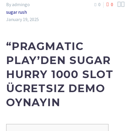


By admingo
0
0
sugar rush
January 19, 2025
“PRAGMATIC
PLAY’DEN SUGAR
HURRY 1000 SLOT
ÜCRETSIZ DEMO
OYNAYIN