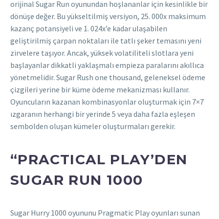
orijinal Sugar Run oyunundan hoşlananlar için kesinlikle bir
dönüşe değer. Bu yükseltilmiş versiyon, 25. 000x maksimum
kazanç potansiyeli ve 1. 024x’e kadar ulaşabilen
geliştirilmiş çarpan noktaları ile tatlı şeker temasını yeni
zirvelere taşıyor. Ancak, yüksek volatiliteli slotlara yeni
başlayanlar dikkatli yaklaşmalı empieza paralarını akıllıca
yönetmelidir. Sugar Rush one thousand, geleneksel ödeme
çizgileri yerine bir küme ödeme mekanizması kullanır.
Oyuncuların kazanan kombinasyonlar oluşturmak için 7×7
ızgaranın herhangi bir yerinde 5 veya daha fazla eşleşen
sembolden oluşan kümeler oluşturmaları gerekir.
“PRACTICAL PLAY’DEN
SUGAR RUN 1000
Sugar Hurry 1000 oyununu Pragmatic Play oyunları sunan