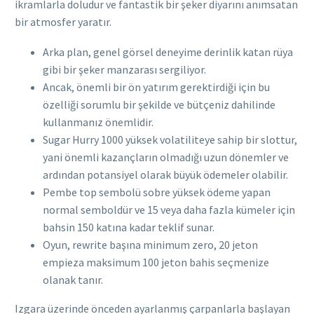
ikramlarla doludur ve fantastik bir şeker diyarını anımsatan
bir atmosfer yaratır.
Arka plan, genel görsel deneyime derinlik katan rüya
gibi bir şeker manzarası sergiliyor.
Ancak, önemli bir ön yatırım gerektirdiği için bu
özelliği sorumlu bir şekilde ve bütçeniz dahilinde
kullanmanız önemlidir.
Sugar Hurry 1000 yüksek volatiliteye sahip bir slottur,
yani önemli kazançların olmadığı uzun dönemler ve
ardından potansiyel olarak büyük ödemeler olabilir.
Pembe top sembolü sobre yüksek ödeme yapan
normal semboldür ve 15 veya daha fazla kümeler için
bahsin 150 katına kadar teklif sunar.
Oyun, rewrite başına minimum zero, 20 jeton
empieza maksimum 100 jeton bahis seçmenize
olanak tanır.
Izgara üzerinde önceden ayarlanmış çarpanlarla başlayan