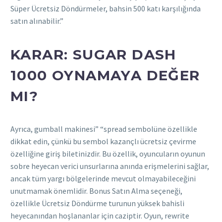
Süper Ücretsiz Döndürmeler, bahsin 500 katı karşılığında
satın alınabilir.”
KARAR: SUGAR DASH
1000 OYNAMAYA DEĞER
MI?
Ayrıca, gumball makinesi” “spread sembolüne özellikle
dikkat edin, çünkü bu sembol kazançlı ücretsiz çevirme
özelliğine giriş biletinizdir. Bu özellik, oyuncuların oyunun
sobre heyecan verici unsurlarına anında erişmelerini sağlar,
ancak tüm yargı bölgelerinde mevcut olmayabileceğini
unutmamak önemlidir. Bonus Satın Alma seçeneği,
özellikle Ücretsiz Döndürme turunun yüksek bahisli
heyecanından hoşlananlar için caziptir. Oyun, rewrite