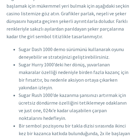
başlamak için mükemmel yeri bulmak için aşağıdaki seçkin
casino listemize göz atın. Grafikler parlak, neşeli ve şeker
dünyasını hayata geçiren şekerli ayrıntılarla doludur. Farklı
renkleriyle sakızlı ayılardan parıldayan şeker parçalarına
kadar the girl sembol titizlikle tasarlanmıştır.
Sugar Dash 1000 demo sürümünü kullanarak oyunu
deneyebilir ve stratejinizi geliştirebilirsiniz.
Sugar Hurry 1000’deki her dönüş, yuvarlanan
makaralar özelliği nedeniyle birden fazla kazanç için
bir fırsattır, bu nedenle aksiyon ortaya çıkarken
yakından izleyin.
Sugar Rush 1000’de kazanma şansınızı artırmak için
ücretsiz döndürme özelliğini tetiklemeye odaklanın
ve just one, 024x’e kadar ulaşabilen çarpan
noktalarını hedefleyin.
Bir sembol pozisyonu bir takla dizisi sırasında ikinci
kez bir kazanca katkıda bulunduğunda, 2x ile başlayan