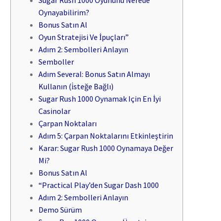
Oynayabilirim?
Bonus Satın Al
Oyun Stratejisi Ve İpuçları”
Adım 2: Sembolleri Anlayın
Semboller
Adım Several: Bonus Satın Almayı
Kullanın (i̇steğe Bağlı)
Sugar Rush 1000 Oynamak Için En İyi
Casinolar
Çarpan Noktaları
Adım 5: Çarpan Noktalarını Etkinleştirin
Karar: Sugar Rush 1000 Oynamaya Değer
Mi?
Bonus Satın Al
“Practical Play’den Sugar Dash 1000
Adım 2: Sembolleri Anlayın
Demo Sürüm