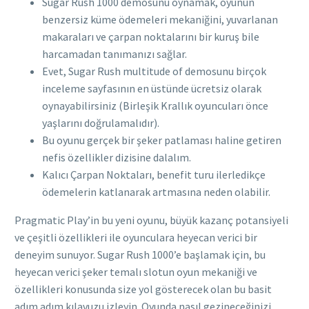
Sugar Rush 1000 demosunu oynamak, oyunun
benzersiz küme ödemeleri mekaniğini, yuvarlanan
makaraları ve çarpan noktalarını bir kuruş bile
harcamadan tanımanızı sağlar.
Evet, Sugar Rush multitude of demosunu birçok
inceleme sayfasının en üstünde ücretsiz olarak
oynayabilirsiniz (Birleşik Krallık oyuncuları önce
yaşlarını doğrulamalıdır).
Bu oyunu gerçek bir şeker patlaması haline getiren
nefis özellikler dizisine dalalım.
Kalıcı Çarpan Noktaları, benefit turu ilerledikçe
ödemelerin katlanarak artmasına neden olabilir.
Pragmatic Play’in bu yeni oyunu, büyük kazanç potansiyeli
ve çeşitli özellikleri ile oyunculara heyecan verici bir
deneyim sunuyor. Sugar Rush 1000’e başlamak için, bu
heyecan verici şeker temalı slotun oyun mekaniği ve
özellikleri konusunda size yol gösterecek olan bu basit
adım adım kılavuzu izleyin. Oyunda nasıl gezineceğinizi