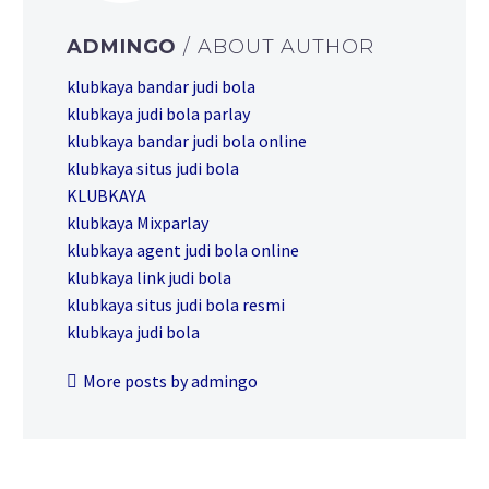
ADMINGO
/ ABOUT AUTHOR
klubkaya bandar judi bola
klubkaya judi bola parlay
klubkaya bandar judi bola online
klubkaya situs judi bola
KLUBKAYA
klubkaya Mixparlay
klubkaya agent judi bola online
klubkaya link judi bola
klubkaya situs judi bola resmi
klubkaya judi bola
More posts by admingo