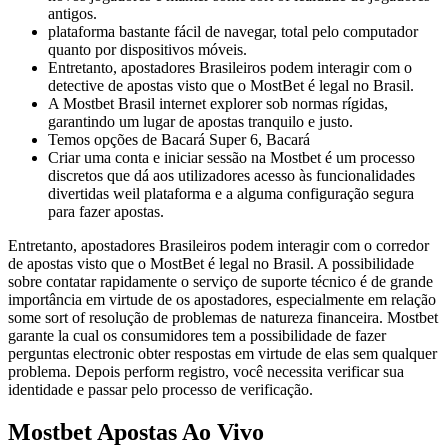
antigos.
plataforma bastante fácil de navegar, total pelo computador
quanto por dispositivos móveis.
Entretanto, apostadores Brasileiros podem interagir com o
detective de apostas visto que o MostBet é legal no Brasil.
A Mostbet Brasil internet explorer sob normas rígidas,
garantindo um lugar de apostas tranquilo e justo.
Temos opções de Bacará Super 6, Bacará
Criar uma conta e iniciar sessão na Mostbet é um processo
discretos que dá aos utilizadores acesso às funcionalidades
divertidas weil plataforma e a alguma configuração segura
para fazer apostas.
Entretanto, apostadores Brasileiros podem interagir com o corredor
de apostas visto que o MostBet é legal no Brasil. A possibilidade
sobre contatar rapidamente o serviço de suporte técnico é de grande
importância em virtude de os apostadores, especialmente em relação
some sort of resolução de problemas de natureza financeira. Mostbet
garante la cual os consumidores tem a possibilidade de fazer
perguntas electronic obter respostas em virtude de elas sem qualquer
problema. Depois perform registro, você necessita verificar sua
identidade e passar pelo processo de verificação.
Mostbet Apostas Ao Vivo