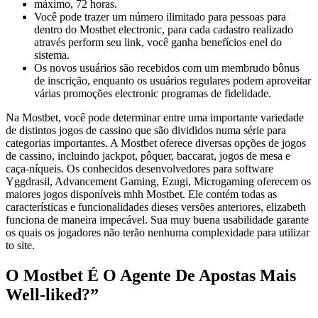
máximo, 72 horas.
Você pode trazer um número ilimitado para pessoas para
dentro do Mostbet electronic, para cada cadastro realizado
através perform seu link, você ganha benefícios enel do
sistema.
Os novos usuários são recebidos com um membrudo bônus
de inscrição, enquanto os usuários regulares podem aproveitar
várias promoções electronic programas de fidelidade.
Na Mostbet, você pode determinar entre uma importante variedade
de distintos jogos de cassino que são divididos numa série para
categorias importantes. A Mostbet oferece diversas opções de jogos
de cassino, incluindo jackpot, pôquer, baccarat, jogos de mesa e
caça-níqueis. Os conhecidos desenvolvedores para software
Yggdrasil, Advancement Gaming, Ezugi, Microgaming oferecem os
maiores jogos disponíveis mhh Mostbet. Ele contém todas as
características e funcionalidades dieses versões anteriores, elizabeth
funciona de maneira impecável. Sua muy buena usabilidade garante
os quais os jogadores não terão nenhuma complexidade para utilizar
to site.
O Mostbet É O Agente De Apostas Mais
Well-liked?”