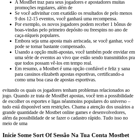
A MostBet traz para seus jogadores e apostadores muitas
promoções regulares, além de
Se você adivinhar com exatidão os resultados de pelo menos
9 dos 12-15 eventos, você ganhará uma recompensa.
Por exemplo, os novos jogadores podem receber 1 bônus de
boas-vindas pelo primeiro depósito ou freespins no ano de
caça-níqueis populares.
Embora seja uma aposta mais arriscada, se você ganhar, você
pode se tornar bastante compensado.
Usando a opção multi-apostas, você também pode envidar em
uma série de eventos ao vivo que estão sendo transmitidos pra
que todos possam vê-los em tempo real.
Em resumo, a Mostbet é uma opção confiável e feliz y sana
para cassinos elizabeth apostas esportivas, certificando-a
como uma boa casa de apostas esportivas.
evitando os quais os jogadores tenham problemas relacionados ao
jogo. Quando ze trata de MostBet apostas, você tem a possibilidade
de escolher os esportes e ligas néanmoins populares do universo –
tudo está disponível sem restrições. Chama a atenção dos usuários a
grande quantidade de Mostbet online games e desenvolvedores,
além da possibilidade de se fazer o cadastro rápido. Tudo isso no
meio de uma
Inicie Some Sort Of Sessão Na Tua Conta Mostbet