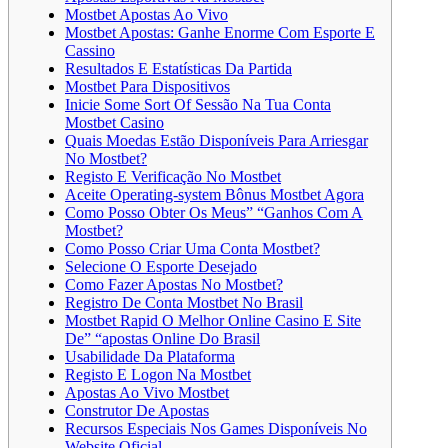
Mostbet Apostas Ao Vivo
Mostbet Apostas: Ganhe Enorme Com Esporte E
Cassino
Resultados E Estatísticas Da Partida
Mostbet Para Dispositivos
Inicie Some Sort Of Sessão Na Tua Conta
Mostbet Casino
Quais Moedas Estão Disponíveis Para Arriesgar
No Mostbet?
Registo E Verificação No Mostbet
Aceite Operating-system Bônus Mostbet Agora
Como Posso Obter Os Meus” “Ganhos Com A
Mostbet?
Como Posso Criar Uma Conta Mostbet?
Selecione O Esporte Desejado
Como Fazer Apostas No Mostbet?
Registro De Conta Mostbet No Brasil
Mostbet Rapid O Melhor Online Casino E Site
De” “apostas Online Do Brasil
Usabilidade Da Plataforma
Registo E Logon Na Mostbet
Apostas Ao Vivo Mostbet
Construtor De Apostas
Recursos Especiais Nos Games Disponíveis No
Website Oficial