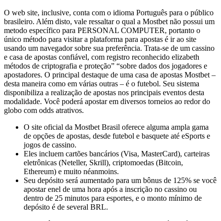
O web site, inclusive, conta com o idioma Português para o público
brasileiro. Além disto, vale ressaltar o qual a Mostbet não possui um
metodo específico para PERSONAL COMPUTER, portanto o
único método para visitar a plataforma para apostas é ir ao site
usando um navegador sobre sua preferência. Trata-se de um cassino
e casa de apostas confiável, com registro reconhecido elizabeth
métodos de criptografia e proteção” “sobre dados dos jogadores e
apostadores. O principal destaque de uma casa de apostas Mostbet –
desta maneira como em várias outras – é o futebol. Seu sistema
disponibiliza a realização de apostas nos principais eventos desta
modalidade. Você poderá apostar em diversos torneios ao redor do
globo com odds atrativos.
O site oficial da Mostbet Brasil oferece alguma ampla gama
de opções de apostas, desde futebol e basquete até eSports e
jogos de cassino.
Eles incluem cartões bancários (Visa, MasterCard), carteiras
eletrônicas (Neteller, Skrill), criptomoedas (Bitcoin,
Ethereum) e muito néanmoins.
Seu depósito será aumentado para um bônus de 125% se você
apostar enel de uma hora após a inscrição no cassino ou
dentro de 25 minutos para esportes, e o monto mínimo de
depósito é de several BRL.