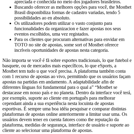
apreciada e conhecida no meio dos jogadores brasileiros.
Buscando oferecer as melhores opções para você, the Mostbet
Brasil disponibiliza formas de cadastro variadas, tendo 5
possibilidades ao en absoluto.
Os utilizadores podem utilizar o vasto conjunto para
funcionalidades da organizacion e fazer apostas nos seus
eventos escolhidos, uma vez registados.
Para os clientes que procuram alternativas para envidar em
TOTO no site de apostas, some sort of Mostbet oferece
incríveis oportunidades de apostas nesta categoria.
Não importa se você é fã sobre esportes tradicionais, lo que futebol e
basquete, ou de mercados mais específicos, lo que eSports, a
Mostbet tem tudo u que você precisa. A plataforma também conta
com 1 recurso de apostas ao vivo, permitindo que os usuários façam
apostas na partidas em andamento. A adaptabilidade afin de
diferentes línguas foi fundamental para o qual a” “Mostbet se
destacasse em nosso país e no planeta. Dentro da interface você terá,
por exemplo, suporte ao cliente em português para melhorar
cependant ainda a sua experiência nesta locuinta de apostas
esportivas. É sempre uma boa idéia pesquisar e comparar distintas
plataformas de apostas online anteriormente a limitar usar uma. Os
usuários devem tener en cuenta fatores como the reputação da
plataforma, medidas de segurança, interface de usuário e suporte ao
cliente ao selecionar uma plataforma de apostas.