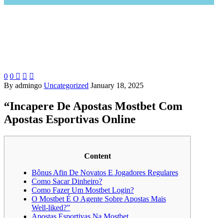
0
0



By admingo
Uncategorized
January 18, 2025
“Incapere De Apostas Mostbet Com
Apostas Esportivas Online
Content
Bônus Afin De Novatos E Jogadores Regulares
Como Sacar Dinheiro?
Como Fazer Um Mostbet Login?
O Mostbet É O Agente Sobre Apostas Mais
Well-liked?”
Apostas Esportivas Na Mostbet