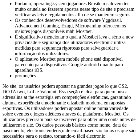
Portanto, operating-system jogadores Brasileiros devem ter
muito cautela ao fazerem apostas nesse tipo de site e precisam
verificar as leis e regulamentos afin de se manterem seguros.
Os conhecidos desenvolvedores de software Yggdrasil,
Advancement Gaming, Ezugi, Microgaming oferecem os
maiores jogos disponíveis mhh Mostbet.
É significativo mencionar o qual a Mostbet leva a sério a new
privacidade e segurança dos utilizadores electronic utiliza
medidas para segurança rigorosas para salvaguardar a
informação dos utilizadores.
O aplicativo Mostbet para mobile phone está disponível
parecchio para dispositivos Google android quanto para
aparelhos iOS.
promoções.
No site, os usuários podem apostar na grandes jogos lo que CS2,
DOTA two, LoL e Valorant. Essa seção é ideal para quem busca
adrenalina at the estratégia em competições eletrônicas, garantindo
alguma experiência emocionante elizabeth moderna em apostas
esportivas. Os utilizadores podem apostar online numa variedade
sobre eventos e jogos atléticos através da plataforma Mostbet. Os
utilizadores precisam para se inscrever para obter uma conta antes de
utilizarem o site. Os dados pessoais básicos como nome, data de
nascimento, electronic endereço de email-based são todos os que são
necessários para o registo, tornando-o fácil electronic