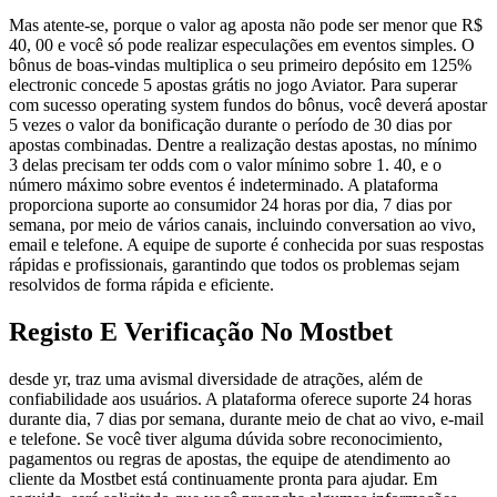
Mas atente-se, porque o valor ag aposta não pode ser menor que R$
40, 00 e você só pode realizar especulações em eventos simples. O
bônus de boas-vindas multiplica o seu primeiro depósito em 125%
electronic concede 5 apostas grátis no jogo Aviator. Para superar
com sucesso operating system fundos do bônus, você deverá apostar
5 vezes o valor da bonificação durante o período de 30 dias por
apostas combinadas. Dentre a realização destas apostas, no mínimo
3 delas precisam ter odds com o valor mínimo sobre 1. 40, e o
número máximo sobre eventos é indeterminado. A plataforma
proporciona suporte ao consumidor 24 horas por dia, 7 dias por
semana, por meio de vários canais, incluindo conversation ao vivo,
email e telefone. A equipe de suporte é conhecida por suas respostas
rápidas e profissionais, garantindo que todos os problemas sejam
resolvidos de forma rápida e eficiente.
Registo E Verificação No Mostbet
desde yr, traz uma avismal diversidade de atrações, além de
confiabilidade aos usuários. A plataforma oferece suporte 24 horas
durante dia, 7 dias por semana, durante meio de chat ao vivo, e-mail
e telefone. Se você tiver alguma dúvida sobre reconocimiento,
pagamentos ou regras de apostas, the equipe de atendimento ao
cliente da Mostbet está continuamente pronta para ajudar. Em