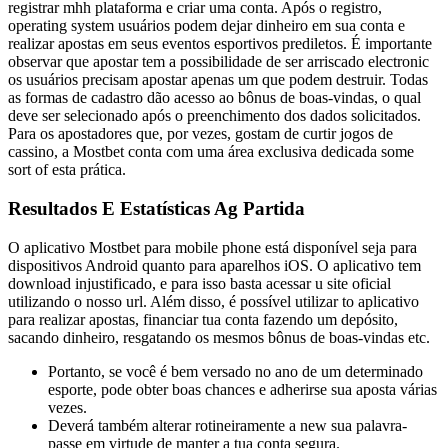
registrar mhh plataforma e criar uma conta. Após o registro,
operating system usuários podem dejar dinheiro em sua conta e
realizar apostas em seus eventos esportivos prediletos. É importante
observar que apostar tem a possibilidade de ser arriscado electronic
os usuários precisam apostar apenas um que podem destruir. Todas
as formas de cadastro dão acesso ao bônus de boas-vindas, o qual
deve ser selecionado após o preenchimento dos dados solicitados.
Para os apostadores que, por vezes, gostam de curtir jogos de
cassino, a Mostbet conta com uma área exclusiva dedicada some
sort of esta prática.
Resultados E Estatísticas Ag Partida
O aplicativo Mostbet para mobile phone está disponível seja para
dispositivos Android quanto para aparelhos iOS. O aplicativo tem
download injustificado, e para isso basta acessar u site oficial
utilizando o nosso url. Além disso, é possível utilizar to aplicativo
para realizar apostas, financiar tua conta fazendo um depósito,
sacando dinheiro, resgatando os mesmos bônus de boas-vindas etc.
Portanto, se você é bem versado no ano de um determinado
esporte, pode obter boas chances e adherirse sua aposta várias
vezes.
Deverá também alterar rotineiramente a new sua palavra-
passe em virtude de manter a tua conta segura.