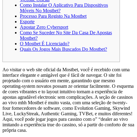
Como Instalar O Aplicativo Para Dispositivos
Móveis No Mostbet?
Processo Para Registo Na Mostbet
Esporte
Apostar Zero Cybersport
Como Se Suceder No Site Da Casa De Apostas
Mostbet?
O Mostbet É Licenciado?
Quais Os Jogos Mais Buscados Do Mostbet?
Ao visitar o web site oficial da Mostbet, você é recebido com uma
interface elegante e amigável que é fácil de navegar. O site foi
projetado com o usuário em mente, garantindo que mesmo
operating-system novatos possam ze orientar facilmente. O esquema
de cores vibrantes e to layout intuitivo tornam a experiência de
apostas agradável electronic sem complicações. A seção de cassinos
ao vivo mhh Mostbet é muito vasta, com uma seleção de twenty-
four fornecedores de software, como Evolution Gaming, Skywind
Live, LuckyStreak, Authentic Gaming, TVBet, e muitos diferentes!
Aqui, você pode jogar jogos para cassino com o” “dealer ao vivo
imitando a experiência true do cassino, só a partir do conforto de sua
própria casa.