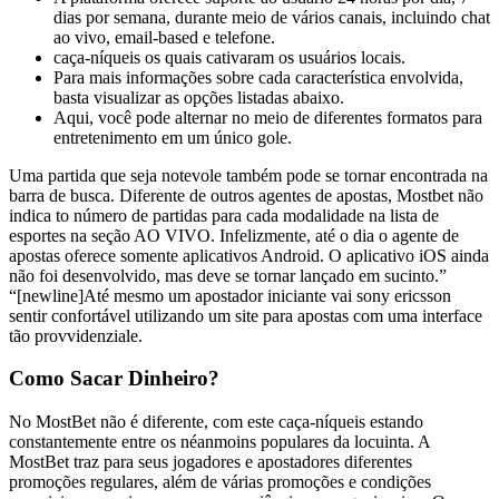
dias por semana, durante meio de vários canais, incluindo chat
ao vivo, email-based e telefone.
caça-níqueis os quais cativaram os usuários locais.
Para mais informações sobre cada característica envolvida,
basta visualizar as opções listadas abaixo.
Aqui, você pode alternar no meio de diferentes formatos para
entretenimento em um único gole.
Uma partida que seja notevole também pode se tornar encontrada na
barra de busca. Diferente de outros agentes de apostas, Mostbet não
indica to número de partidas para cada modalidade na lista de
esportes na seção AO VIVO. Infelizmente, até o dia o agente de
apostas oferece somente aplicativos Android. O aplicativo iOS ainda
não foi desenvolvido, mas deve se tornar lançado em sucinto.”
“[newline]Até mesmo um apostador iniciante vai sony ericsson
sentir confortável utilizando um site para apostas com uma interface
tão provvidenziale.
Como Sacar Dinheiro?
No MostBet não é diferente, com este caça-níqueis estando
constantemente entre os néanmoins populares da locuinta. A
MostBet traz para seus jogadores e apostadores diferentes
promoções regulares, além de várias promoções e condições