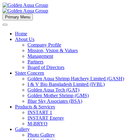
Primary Menu
Home
About Us
Company Profile
Mission, Vision & Values
Management
Partners
Board of Directors
Sister Concern
Golden Aqua Shrimp Hatchery Limited (GASH)
I & V Bio Bangladesh Limited (IVBL)
Golden Aqua Tech (GAT)
Golden Mother Shrimp (GMS)
Blue Sky Associates (BSA)
Products & Services
INSTART 1
INSTART Energy
M-BRYO
Gallery
Photo Gallery