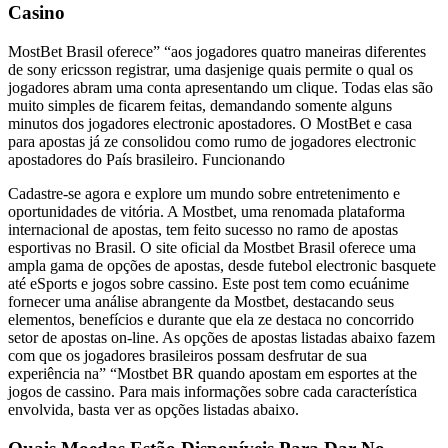
Casino
MostBet Brasil oferece” “aos jogadores quatro maneiras diferentes
de sony ericsson registrar, uma dasjenige quais permite o qual os
jogadores abram uma conta apresentando um clique. Todas elas são
muito simples de ficarem feitas, demandando somente alguns
minutos dos jogadores electronic apostadores. O MostBet e casa
para apostas já ze consolidou como rumo de jogadores electronic
apostadores do País brasileiro. Funcionando
Cadastre-se agora e explore um mundo sobre entretenimento e
oportunidades de vitória. A Mostbet, uma renomada plataforma
internacional de apostas, tem feito sucesso no ramo de apostas
esportivas no Brasil. O site oficial da Mostbet Brasil oferece uma
ampla gama de opções de apostas, desde futebol electronic basquete
até eSports e jogos sobre cassino. Este post tem como ecuánime
fornecer uma análise abrangente da Mostbet, destacando seus
elementos, benefícios e durante que ela ze destaca no concorrido
setor de apostas on-line. As opções de apostas listadas abaixo fazem
com que os jogadores brasileiros possam desfrutar de sua
experiência na” “Mostbet BR quando apostam em esportes at the
jogos de cassino. Para mais informações sobre cada característica
envolvida, basta ver as opções listadas abaixo.