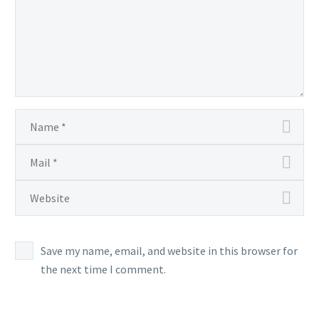
Save my name, email, and website in this browser for
the next time I comment.