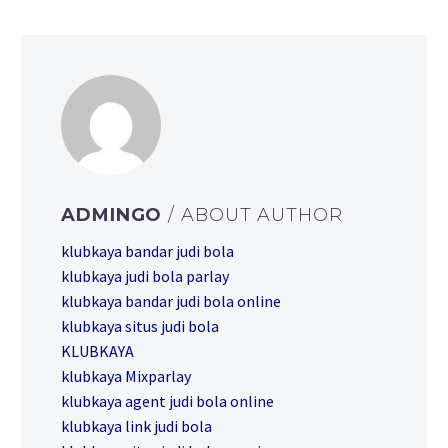
ADMINGO
/ ABOUT AUTHOR
klubkaya bandar judi bola
klubkaya judi bola parlay
klubkaya bandar judi bola online
klubkaya situs judi bola
KLUBKAYA
klubkaya Mixparlay
klubkaya agent judi bola online
klubkaya link judi bola