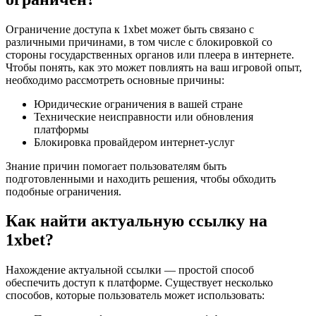
Ограничение доступа к 1xbet может быть связано с
различными причинами, в том числе с блокировкой со
стороны государственных органов или плеера в интернете.
Чтобы понять, как это может повлиять на ваш игровой опыт,
необходимо рассмотреть основные причины:
Юридические ограничения в вашей стране
Технические неисправности или обновления
платформы
Блокировка провайдером интернет-услуг
Знание причин помогает пользователям быть
подготовленными и находить решения, чтобы обходить
подобные ограничения.
Как найти актуальную ссылку на
1xbet?
Нахождение актуальной ссылки — простой способ
обеспечить доступ к платформе. Существует несколько
способов, которые пользователь может использовать: