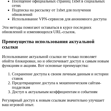
Посещение официальных страниц 1xbet в социальных
сетях
Подписка на рассылку от 1xbet для получения
обновлений
Использование VPN-сервисов для анонимного доступа
Эти методы помогают оставаться в курсе последних
обновлений и изменяющихся URL-ссылок.
Преимущества использования актуальной
ссылки
Использование актуальной ссылки не только позволяет
обойти блокировки, но и обеспечивает доступ к самым новым
функциям и акциям. Вот основные преимущества:
Сохранение доступа к своим личным данным и истории
ставок
Предотвращение доступа к мошенническим сайтам-
подделкам
Доступ к актуальным коэффициентам и событиям
Регулярный доступ к новым ссылкам значительно улучшает
ваш игровой опыт.