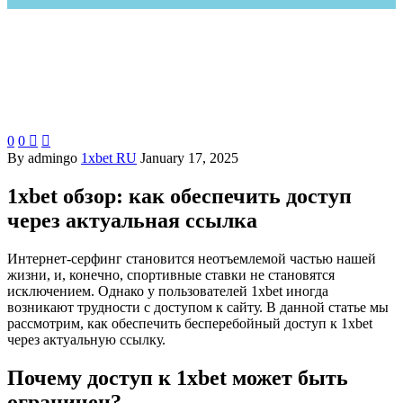
0
0


By admingo
1xbet RU
January 17, 2025
1xbet обзор: как обеспечить доступ
через актуальная ссылка
Интернет-серфинг становится неотъемлемой частью нашей
жизни, и, конечно, спортивные ставки не становятся
исключением. Однако у пользователей 1xbet иногда
возникают трудности с доступом к сайту. В данной статье мы
рассмотрим, как обеспечить бесперебойный доступ к 1xbet
через актуальную ссылку.
Почему доступ к 1xbet может быть
ограничен?