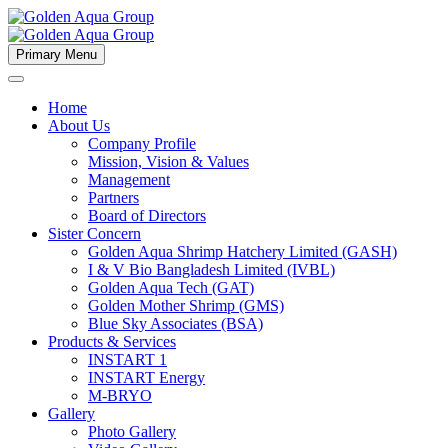
Primary Menu
Home
About Us
Company Profile
Mission, Vision & Values
Management
Partners
Board of Directors
Sister Concern
Golden Aqua Shrimp Hatchery Limited (GASH)
I & V Bio Bangladesh Limited (IVBL)
Golden Aqua Tech (GAT)
Golden Mother Shrimp (GMS)
Blue Sky Associates (BSA)
Products & Services
INSTART 1
INSTART Energy
M-BRYO
Gallery
Photo Gallery