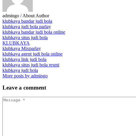
admingo
/ About Author
klubkaya bandar judi bola
klubkaya judi bola parlay
klubkaya bandar judi bola online
klubkaya situs judi bola
KLUBKAYA
klubkaya Mixparlay
klubkaya agent judi bola online
klubkaya link judi bola
klubkaya situs judi bola resmi
klubkaya judi bola
More posts by admingo
Leave
a comment