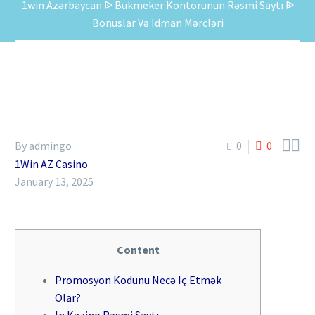
1win Azərbaycan ᐉ Bukmeker Kontorunun Rəsmi Saytı ᐉ
Bonuslar Və Idman Mərcləri


By admingo
0
0
1Win AZ Casino
January 13, 2025
Content
Promosyon Kodunu Necə Iç Etmək
Olar?
In Kazino Rəsmi Saytı