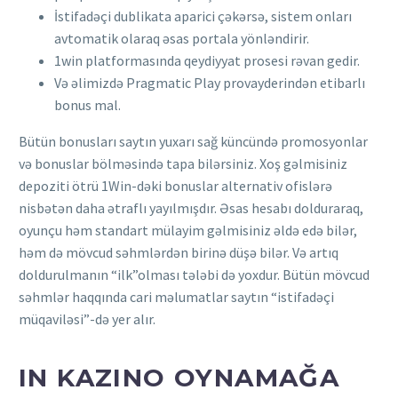
İstifadəçi dublikata aparici çəkərsə, sistem onları
avtomatik olaraq əsas portala yönləndirir.
1win platformasında qeydiyyat prosesi rəvan gedir.
Və əlimizdə Pragmatic Play provayderindən etibarlı
bonus mal.
Bütün bonusları saytın yuxarı sağ küncündə promosyonlar
və bonuslar bölməsində tapa bilərsiniz. Xoş gəlmisiniz
depoziti ötrü 1Win-dəki bonuslar alternativ ofislərə
nisbətən daha ətraflı yayılmışdır. Əsas hesabı dolduraraq,
oyunçu həm standart mülayim gəlmisiniz əldə edə bilər,
həm də mövcud səhmlərdən birinə düşə bilər. Və artıq
doldurulmanın “ilk”olması tələbi də yoxdur. Bütün mövcud
səhmlər haqqında cari məlumatlar saytın “istifadəçi
müqaviləsi”-də yer alır.
IN KAZINO OYNAMAĞA