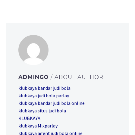
ADMINGO
/ ABOUT AUTHOR
klubkaya bandar judi bola
klubkaya judi bola parlay
klubkaya bandar judi bola online
klubkaya situs judi bola
KLUBKAYA
klubkaya Mixparlay
klubkaya agent judi bola online