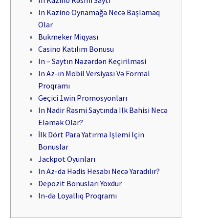
In Kazino Oynamağa Necə Başlamaq
Olar
Bukmeker Miqyası
Casino Katılım Bonusu
In – Saytın Nəzərdən Keçirilməsi
In Az-ın Mobil Versiyası Və Formal
Proqramı
Geçici 1win Promosyonları
In Nadir Rəsmi Saytında Ilk Bahisi Necə
Eləmək Olar?
İlk Dört Para Yatırma Işlemi Için
Bonuslar
Jackpot Oyunları
In Az-da Hədis Hesabı Necə Yaradılır?
Depozit Bonusları Yoxdur
In-də Loyallıq Proqramı