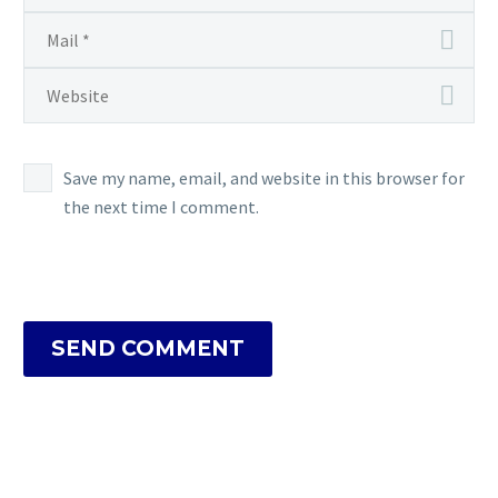
Save my name, email, and website in this browser for
the next time I comment.
SEND COMMENT