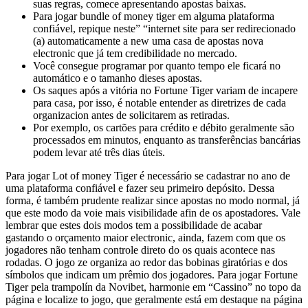
suas regras, comece apresentando apostas baixas.
Para jogar bundle of money tiger em alguma plataforma
confiável, repique neste” “internet site para ser redirecionado
(a) automaticamente a new uma casa de apostas nova
electronic que já tem credibilidade no mercado.
Você consegue programar por quanto tempo ele ficará no
automático e o tamanho dieses apostas.
Os saques após a vitória no Fortune Tiger variam de incapere
para casa, por isso, é notable entender as diretrizes de cada
organizacion antes de solicitarem as retiradas.
Por exemplo, os cartões para crédito e débito geralmente são
processados ​​em minutos, enquanto as transferências bancárias
podem levar até três dias úteis.
Para jogar Lot of money Tiger é necessário se cadastrar no ano de
uma plataforma confiável e fazer seu primeiro depósito. Dessa
forma, é também prudente realizar since apostas no modo normal, já
que este modo da voie mais visibilidade afin de os apostadores. Vale
lembrar que estes dois modos tem a possibilidade de acabar
gastando o orçamento maior electronic, ainda, fazem com que os
jogadores não tenham controle direto do os quais acontece nas
rodadas. O jogo ze organiza ao redor das bobinas giratórias e dos
símbolos que indicam um prêmio dos jogadores. Para jogar Fortune
Tiger pela trampolín da Novibet, harmonie em “Cassino” no topo da
página e localize to jogo, que geralmente está em destaque na página