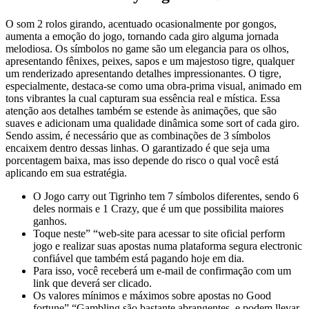
O som 2 rolos girando, acentuado ocasionalmente por gongos,
aumenta a emoção do jogo, tornando cada giro alguma jornada
melodiosa. Os símbolos no game são um elegancia para os olhos,
apresentando fênixes, peixes, sapos e um majestoso tigre, qualquer
um renderizado apresentando detalhes impressionantes. O tigre,
especialmente, destaca-se como uma obra-prima visual, animado em
tons vibrantes la cual capturam sua essência real e mística. Essa
atenção aos detalhes também se estende às animações, que são
suaves e adicionam uma qualidade dinâmica some sort of cada giro.
Sendo assim, é necessário que as combinações de 3 símbolos
encaixem dentro dessas linhas. O garantizado é que seja uma
porcentagem baixa, mas isso depende do risco o qual você está
aplicando em sua estratégia.
O Jogo carry out Tigrinho tem 7 símbolos diferentes, sendo 6
deles normais e 1 Crazy, que é um que possibilita maiores
ganhos.
Toque neste” “web-site para acessar to site oficial perform
jogo e realizar suas apostas numa plataforma segura electronic
confiável que também está pagando hoje em dia.
Para isso, você receberá um e-mail de confirmação com um
link que deverá ser clicado.
Os valores mínimos e máximos sobre apostas no Good
fortune” “Gambling são bastante abrangentes, e podem llevar