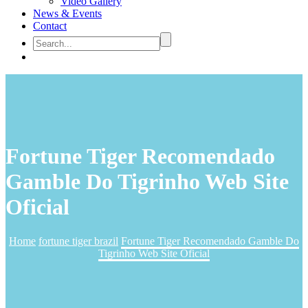
Video Gallery
News & Events
Contact
Fortune Tiger Recomendado
Gamble Do Tigrinho Web Site
Oficial
Home
fortune tiger brazil
Fortune Tiger Recomendado Gamble Do
Tigrinho Web Site Oficial