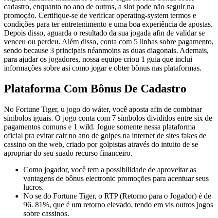
cadastro, enquanto no ano de outros, a slot pode não seguir na
promoção. Certifique-se de verificar operating-system termos e
condições para ter entretenimento e uma boa experiência de apostas.
Depois disso, aguarda o resultado da sua jogada afin de validar se
venceu ou perdeu. Além disso, conta com 5 linhas sobre pagamento,
sendo because 3 principais néanmoins as duas diagonais. Ademais,
para ajudar os jogadores, nossa equipe criou 1 guia que inclui
informações sobre asi como jogar e obter bônus nas plataformas.
Plataforma Com Bônus De Cadastro
No Fortune Tiger, u jogo do wáter, você aposta afin de combinar
símbolos iguais. O jogo conta com 7 símbolos divididos entre six de
pagamentos comuns e 1 wild. Jogue somente nessa plataforma
oficial pra evitar cair no ano de golpes na internet de sites fakes de
cassino on the web, criado por golpistas através do intuito de se
apropriar do seu suado recurso financeiro.
Como jogador, você tem a possibilidade de aproveitar as
vantagens de bônus electronic promoções para acentuar seus
lucros.
No se do Fortune Tiger, o RTP (Retorno para o Jogador) é de
96. 81%, que é um retorno elevado, tendo em vis outros jogos
sobre cassinos.