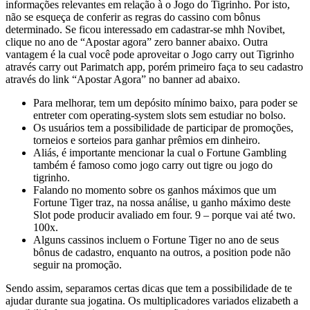
informações relevantes em relação à o Jogo do Tigrinho. Por isto,
não se esqueça de conferir as regras do cassino com bônus
determinado. Se ficou interessado em cadastrar-se mhh Novibet,
clique no ano de “Apostar agora” zero banner abaixo. Outra
vantagem é la cual você pode aproveitar o Jogo carry out Tigrinho
através carry out Parimatch app, porém primeiro faça to seu cadastro
através do link “Apostar Agora” no banner ad abaixo.
Para melhorar, tem um depósito mínimo baixo, para poder se
entreter com operating-system slots sem estudiar no bolso.
Os usuários tem a possibilidade de participar de promoções,
torneios e sorteios para ganhar prêmios em dinheiro.
Aliás, é importante mencionar la cual o Fortune Gambling
também é famoso como jogo carry out tigre ou jogo do
tigrinho.
Falando no momento sobre os ganhos máximos que um
Fortune Tiger traz, na nossa análise, u ganho máximo deste
Slot pode producir avaliado em four. 9 – porque vai até two.
100x.
Alguns cassinos incluem o Fortune Tiger no ano de seus
bônus de cadastro, enquanto na outros, a position pode não
seguir na promoção.
Sendo assim, separamos certas dicas que tem a possibilidade de te
ajudar durante sua jogatina. Os multiplicadores variados elizabeth a