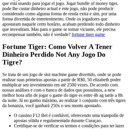
que está usando para jogar el jogo. Jogar bundle of money tiger,
pode lhe custar dinheiro actual e este jogo, não pode producir
considerado como alguma forma de renda extra e sim, por uma
forma divertida de entretenimento. Onde os jogadores que
apostaram naquele certo horário, acabam perdendo todo dinheiro
que investiram. Mas para o game se tornar viciante, ele precisa
recompensar também, não é verdade?
fortune tiger game
Fortune Tiger: Como Volver A Tener
Dinheiro Perdido Not Any Jogo Do
Tigre?
Se trata de um jogo de slot machine game divertido, onde se pode
realizar suas primeiras apostas a partir de R$0, 50 elizabeth poder
multiplicar seu investimento em até 2500 vezes. De acordo com
nossas análises e com o banco de dados que possuímos, a new
melhor hora afin de jogar o game do tigre es entre 4h ag tarde a 8h
da noite. Já no ganho máximo, ao realizar 1 conjunto com três tigres
da bonanza, você ganhará 250x o seu monto apostado.
O cassino F12 Bet é confiável, oferecendo uma trampolín de
apostas sólida e regulamentada durante Curaçao.
Certifique-se de verificar os termos e condições para ter lazer