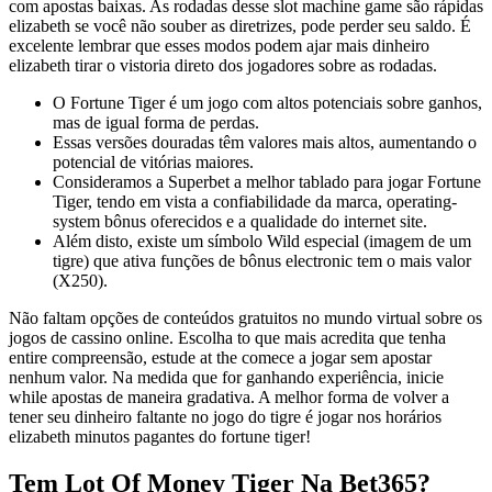
com apostas baixas. As rodadas desse slot machine game são rápidas
elizabeth se você não souber as diretrizes, pode perder seu saldo. É
excelente lembrar que esses modos podem ajar mais dinheiro
elizabeth tirar o vistoria direto dos jogadores sobre as rodadas.
O Fortune Tiger é um jogo com altos potenciais sobre ganhos,
mas de igual forma de perdas.
Essas versões douradas têm valores mais altos, aumentando o
potencial de vitórias maiores.
Consideramos a Superbet a melhor tablado para jogar Fortune
Tiger, tendo em vista a confiabilidade da marca, operating-
system bônus oferecidos e a qualidade do internet site.
Além disto, existe um símbolo Wild especial (imagem de um
tigre) que ativa funções de bônus electronic tem o mais valor
(X250).
Não faltam opções de conteúdos gratuitos no mundo virtual sobre os
jogos de cassino online. Escolha to que mais acredita que tenha
entire compreensão, estude at the comece a jogar sem apostar
nenhum valor. Na medida que for ganhando experiência, inicie
while apostas de maneira gradativa. A melhor forma de volver a
tener seu dinheiro faltante no jogo do tigre é jogar nos horários
elizabeth minutos pagantes do fortune tiger!
Tem Lot Of Money Tiger Na Bet365?