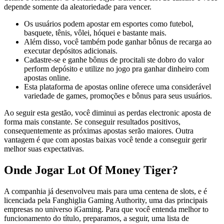
depende somente da aleatoriedade para vencer.
Os usuários podem apostar em esportes como futebol,
basquete, tênis, vôlei, hóquei e bastante mais.
Além disso, você também pode ganhar bônus de recarga ao
executar depósitos adicionais.
Cadastre-se e ganhe bônus de procitali ste dobro do valor
perform depósito e utilize no jogo pra ganhar dinheiro com
apostas online.
Esta plataforma de apostas online oferece uma considerável
variedade de games, promoções e bônus para seus usuários.
Ao seguir esta gestão, você diminui as perdas electronic aposta de
forma mais constante. Se conseguir resultados positivos,
consequentemente as próximas apostas serão maiores. Outra
vantagem é que com apostas baixas você tende a conseguir gerir
melhor suas expectativas.
Onde Jogar Lot Of Money Tiger?
A companhia já desenvolveu mais para uma centena de slots, e é
licenciada pela Fanghiglia Gaming Authority, uma das principais
empresas no universo iGaming. Para que você entenda melhor to
funcionamento do título, preparamos, a seguir, uma lista de