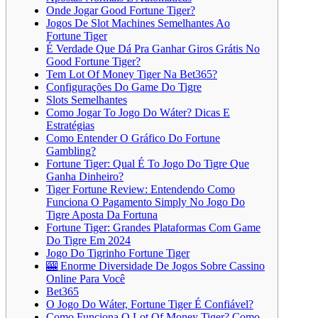
Onde Jogar Good Fortune Tiger?
Jogos De Slot Machines Semelhantes Ao
Fortune Tiger
É Verdade Que Dá Pra Ganhar Giros Grátis No
Good Fortune Tiger?
Tem Lot Of Money Tiger Na Bet365?
Configurações Do Game Do Tigre
Slots Semelhantes
Como Jogar To Jogo Do Wáter? Dicas E
Estratégias
Como Entender O Gráfico Do Fortune
Gambling?
Fortune Tiger: Qual É To Jogo Do Tigre Que
Ganha Dinheiro?
Tiger Fortune Review: Entendendo Como
Funciona O Pagamento Simply No Jogo Do
Tigre Aposta Da Fortuna
Fortune Tiger: Grandes Plataformas Com Game
Do Tigre Em 2024
Jogo Do Tigrinho Fortune Tiger
🎰 Enorme Diversidade De Jogos Sobre Cassino
Online Para Você
Bet365
O Jogo Do Wáter, Fortune Tiger É Confiável?
Como Funciona O Lot Of Money Tiger? Como