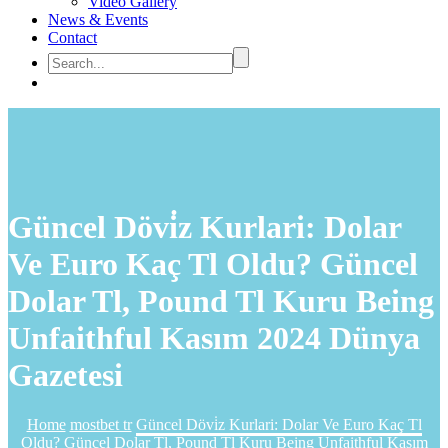
Video Gallery
News & Events
Contact
Güncel Dövi̇z Kurlari: Dolar
Ve Euro Kaç Tl Oldu? Güncel
Dolar Tl, Pound Tl Kuru Being
Unfaithful Kasım 2024 Dünya
Gazetesi
Home
mostbet tr
Güncel Dövi̇z Kurlari: Dolar Ve Euro Kaç Tl
Oldu? Güncel Dolar Tl, Pound Tl Kuru Being Unfaithful Kasım