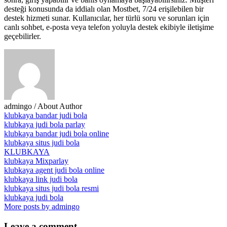
desteği konusunda da iddialı olan Mostbet, 7/24 erişilebilen bir
destek hizmeti sunar. Kullanıcılar, her türlü soru ve sorunları için
canlı sohbet, e-posta veya telefon yoluyla destek ekibiyle iletişime
geçebilirler.
admingo
/ About Author
klubkaya bandar judi bola
klubkaya judi bola parlay
klubkaya bandar judi bola online
klubkaya situs judi bola
KLUBKAYA
klubkaya Mixparlay
klubkaya agent judi bola online
klubkaya link judi bola
klubkaya situs judi bola resmi
klubkaya judi bola
More posts by admingo
Leave
a comment