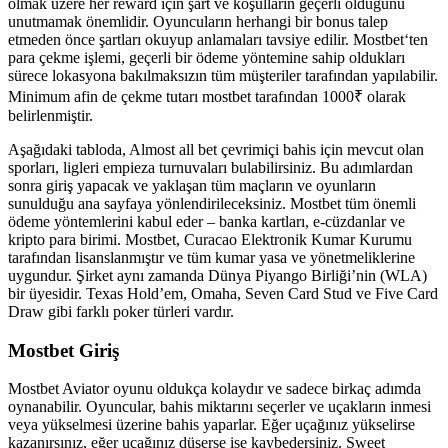
olmak üzere her reward için şart ve koşulların geçerli olduğunu
unutmamak önemlidir. Oyuncuların herhangi bir bonus talep
etmeden önce şartları okuyup anlamaları tavsiye edilir. Mostbet‘ten
para çekme işlemi, geçerli bir ödeme yöntemine sahip oldukları
sürece lokasyona bakılmaksızın tüm müşteriler tarafından yapılabilir.
Minimum afin de çekme tutarı mostbet tarafından 1000₹ olarak
belirlenmiştir.
Aşağıdaki tabloda, Almost all bet çevrimiçi bahis için mevcut olan
sporları, ligleri empieza turnuvaları bulabilirsiniz. Bu adımlardan
sonra giriş yapacak ve yaklaşan tüm maçların ve oyunların
sunulduğu ana sayfaya yönlendirileceksiniz. Mostbet tüm önemli
ödeme yöntemlerini kabul eder – banka kartları, e-cüzdanlar ve
kripto para birimi. Mostbet, Curacao Elektronik Kumar Kurumu
tarafından lisanslanmıştır ve tüm kumar yasa ve yönetmeliklerine
uygundur. Şirket aynı zamanda Dünya Piyango Birliği’nin (WLA)
bir üyesidir. Texas Hold’em, Omaha, Seven Card Stud ve Five Card
Draw gibi farklı poker türleri vardır.
Mostbet Giriş
Mostbet Aviator oyunu oldukça kolaydır ve sadece birkaç adımda
oynanabilir. Oyuncular, bahis miktarını seçerler ve uçakların inmesi
veya yükselmesi üzerine bahis yaparlar. Eğer uçağınız yükselirse
kazanırsınız, eğer uçağınız düşerse ise kaybedersiniz. Sweet