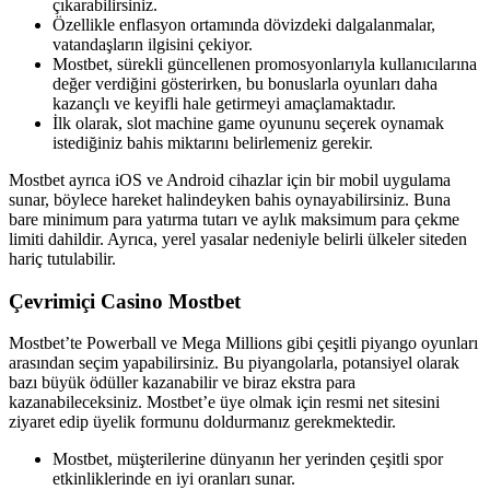
çıkarabilirsiniz.
Özellikle enflasyon ortamında dövizdeki dalgalanmalar,
vatandaşların ilgisini çekiyor.
Mostbet, sürekli güncellenen promosyonlarıyla kullanıcılarına
değer verdiğini gösterirken, bu bonuslarla oyunları daha
kazançlı ve keyifli hale getirmeyi amaçlamaktadır.
İlk olarak, slot machine game oyununu seçerek oynamak
istediğiniz bahis miktarını belirlemeniz gerekir.
Mostbet ayrıca iOS ve Android cihazlar için bir mobil uygulama
sunar, böylece hareket halindeyken bahis oynayabilirsiniz. Buna
bare minimum para yatırma tutarı ve aylık maksimum para çekme
limiti dahildir. Ayrıca, yerel yasalar nedeniyle belirli ülkeler siteden
hariç tutulabilir.
Çevrimiçi Casino Mostbet
Mostbet’te Powerball ve Mega Millions gibi çeşitli piyango oyunları
arasından seçim yapabilirsiniz. Bu piyangolarla, potansiyel olarak
bazı büyük ödüller kazanabilir ve biraz ekstra para
kazanabileceksiniz. Mostbet’e üye olmak için resmi net sitesini
ziyaret edip üyelik formunu doldurmanız gerekmektedir.
Mostbet, müşterilerine dünyanın her yerinden çeşitli spor
etkinliklerinde en iyi oranları sunar.