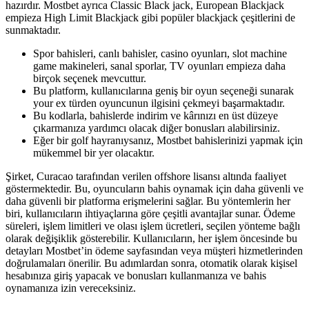
hazırdır. Mostbet ayrıca Classic Black jack, European Blackjack
empieza High Limit Blackjack gibi popüler blackjack çeşitlerini de
sunmaktadır.
Spor bahisleri, canlı bahisler, casino oyunları, slot machine
game makineleri, sanal sporlar, TV oyunları empieza daha
birçok seçenek mevcuttur.
Bu platform, kullanıcılarına geniş bir oyun seçeneği sunarak
your ex türden oyuncunun ilgisini çekmeyi başarmaktadır.
Bu kodlarla, bahislerde indirim ve kârınızı en üst düzeye
çıkarmanıza yardımcı olacak diğer bonusları alabilirsiniz.
Eğer bir golf hayranıysanız, Mostbet bahislerinizi yapmak için
mükemmel bir yer olacaktır.
Şirket, Curacao tarafından verilen offshore lisansı altında faaliyet
göstermektedir. Bu, oyuncuların bahis oynamak için daha güvenli ve
daha güvenli bir platforma erişmelerini sağlar. Bu yöntemlerin her
biri, kullanıcıların ihtiyaçlarına göre çeşitli avantajlar sunar. Ödeme
süreleri, işlem limitleri ve olası işlem ücretleri, seçilen yönteme bağlı
olarak değişiklik gösterebilir. Kullanıcıların, her işlem öncesinde bu
detayları Mostbet’in ödeme sayfasından veya müşteri hizmetlerinden
doğrulamaları önerilir. Bu adımlardan sonra, otomatik olarak kişisel
hesabınıza giriş yapacak ve bonusları kullanmanıza ve bahis
oynamanıza izin vereceksiniz.