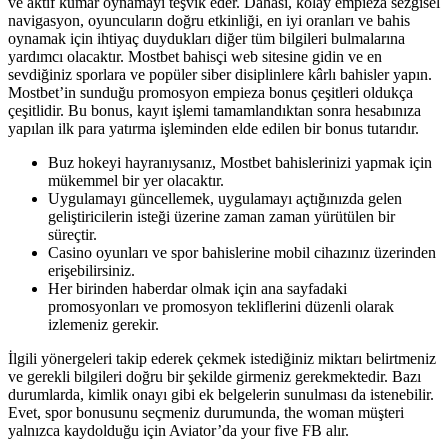
ve aktif kumar oynamayı teşvik eder. Dahası, kolay empieza sezgisel
navigasyon, oyuncuların doğru etkinliği, en iyi oranları ve bahis
oynamak için ihtiyaç duydukları diğer tüm bilgileri bulmalarına
yardımcı olacaktır. Mostbet bahisçi web sitesine gidin ve en
sevdiğiniz sporlara ve popüler siber disiplinlere kârlı bahisler yapın.
Mostbet’in sunduğu promosyon empieza bonus çeşitleri oldukça
çeşitlidir. Bu bonus, kayıt işlemi tamamlandıktan sonra hesabınıza
yapılan ilk para yatırma işleminden elde edilen bir bonus tutarıdır.
Buz hokeyi hayranıysanız, Mostbet bahislerinizi yapmak için
mükemmel bir yer olacaktır.
Uygulamayı güncellemek, uygulamayı açtığınızda gelen
geliştiricilerin isteği üzerine zaman zaman yürütülen bir
süreçtir.
Casino oyunları ve spor bahislerine mobil cihazınız üzerinden
erişebilirsiniz.
Her birinden haberdar olmak için ana sayfadaki
promosyonları ve promosyon tekliflerini düzenli olarak
izlemeniz gerekir.
İlgili yönergeleri takip ederek çekmek istediğiniz miktarı belirtmeniz
ve gerekli bilgileri doğru bir şekilde girmeniz gerekmektedir. Bazı
durumlarda, kimlik onayı gibi ek belgelerin sunulması da istenebilir.
Evet, spor bonusunu seçmeniz durumunda, the woman müşteri
yalnızca kaydolduğu için Aviator’da your five FB alır.