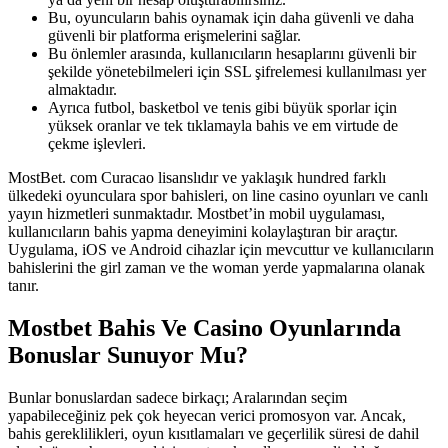
Bu, oyuncuların bahis oynamak için daha güvenli ve daha
güvenli bir platforma erişmelerini sağlar.
Bu önlemler arasında, kullanıcıların hesaplarını güvenli bir
şekilde yönetebilmeleri için SSL şifrelemesi kullanılması yer
almaktadır.
Ayrıca futbol, basketbol ve tenis gibi büyük sporlar için
yüksek oranlar ve tek tıklamayla bahis ve em virtude de
çekme işlevleri.
MostBet. com Curacao lisanslıdır ve yaklaşık hundred farklı
ülkedeki oyunculara spor bahisleri, on line casino oyunları ve canlı
yayın hizmetleri sunmaktadır. Mostbet’in mobil uygulaması,
kullanıcıların bahis yapma deneyimini kolaylaştıran bir araçtır.
Uygulama, iOS ve Android cihazlar için mevcuttur ve kullanıcıların
bahislerini the girl zaman ve the woman yerde yapmalarına olanak
tanır.
Mostbet Bahis Ve Casino Oyunlarında
Bonuslar Sunuyor Mu?
Bunlar bonuslardan sadece birkaçı; Aralarından seçim
yapabileceğiniz pek çok heyecan verici promosyon var. Ancak,
bahis gereklilikleri, oyun kısıtlamaları ve geçerlilik süresi de dahil