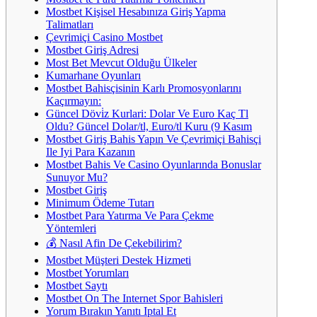
Mostbet Kişisel Hesabınıza Giriş Yapma
Talimatları
Çevrimiçi Casino Mostbet
Mostbet Giriş Adresi
Most Bet Mevcut Olduğu Ülkeler
Kumarhane Oyunları
Mostbet Bahisçisinin Karlı Promosyonlarını
Kaçırmayın:
Güncel Dövi̇z Kurlari: Dolar Ve Euro Kaç Tl
Oldu? Güncel Dolar/tl, Euro/tl Kuru (9 Kasım
Mostbet Giriş Bahis Yapın Ve Çevrimiçi Bahisçi
Ile Iyi Para Kazanın
Mostbet Bahis Ve Casino Oyunlarında Bonuslar
Sunuyor Mu?
Mostbet Giriş
Minimum Ödeme Tutarı
Mostbet Para Yatırma Ve Para Çekme
Yöntemleri
💰 Nasıl Afin De Çekebilirim?
Mostbet Müşteri Destek Hizmeti
Mostbet Yorumları
Mostbet Saytı
Mostbet On The Internet Spor Bahisleri
Yorum Bırakın Yanıtı Iptal Et