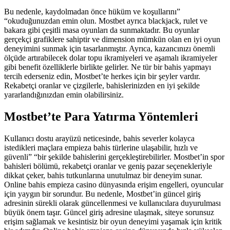
Bu nedenle, kaydolmadan önce hüküm ve koşullarını”
“okuduğunuzdan emin olun. Mostbet ayrıca blackjack, rulet ve
bakara gibi çeşitli masa oyunları da sunmaktadır. Bu oyunlar
gerçekçi grafiklere sahiptir ve dimension mümkün olan en iyi oyun
deneyimini sunmak için tasarlanmıştır. Ayrıca, kazancınızı önemli
ölçüde artırabilecek dolar topu ikramiyeleri ve aşamalı ikramiyeler
gibi benefit özelliklerle birlikte gelirler. Ne tür bir bahis yapmayı
tercih ederseniz edin, Mostbet’te herkes için bir şeyler vardır.
Rekabetçi oranlar ve çizgilerle, bahislerinizden en iyi şekilde
yararlandığınızdan emin olabilirsiniz.
Mostbet’te Para Yatırma Yöntemleri
Kullanıcı dostu arayüzü neticesinde, bahis severler kolayca
istedikleri maçlara empieza bahis türlerine ulaşabilir, hızlı ve
güvenli” “bir şekilde bahislerini gerçekleştirebilirler. Mostbet’in spor
bahisleri bölümü, rekabetçi oranlar ve geniş pazar seçenekleriyle
dikkat çeker, bahis tutkunlarına unutulmaz bir deneyim sunar.
Online bahis empieza casino dünyasında erişim engelleri, oyuncular
için yaygın bir sorundur. Bu nedenle, Mostbet’in güncel giriş
adresinin sürekli olarak güncellenmesi ve kullanıcılara duyurulması
büyük önem taşır. Güncel giriş adresine ulaşmak, siteye sorunsuz
erişim sağlamak ve kesintisiz bir oyun deneyimi yaşamak için kritik