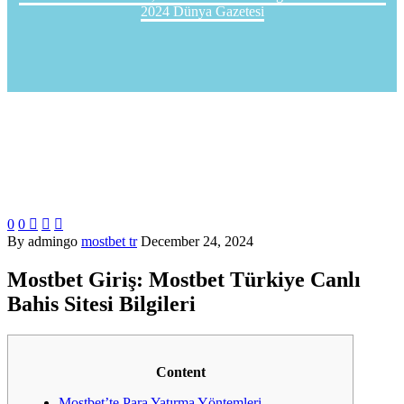
2024 Dünya Gazetesi
0
0



By admingo
mostbet tr
December 24, 2024
Mostbet Giriş: Mostbet Türkiye Canlı
Bahis Sitesi Bilgileri
Content
Mostbet’te Para Yatırma Yöntemleri