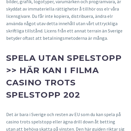
bilder, grafik, logotyper, varumärken och programvara, är
skyddat av immateriella rättigheter å tillhör oss elr våra
licensgivare. Du får inte kopiera, distribuera, ändra elr
använda något utav detta innehåll utan vårt uttryckliga
skriftliga tillstånd. Licens från ett annat terrain än Sverige
betyder oftast att betalningsmetoderna är många.
SPELA UTAN SPELSTOPP
>> HÄR KAN I FILMA
CASINO TROTS
SPELSTOPP 202
Det är bara i Sverige och resten av EU som du kan spela på
casino trots spelstopp eller ägna drill down åt betting
utan att behöva skatta på vinsten. Den här guiden riktar sig