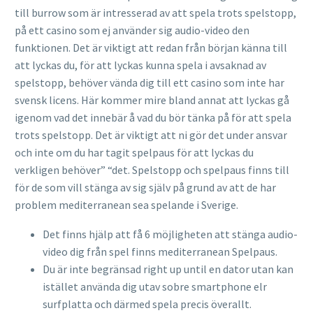
till burrow som är intresserad av att spela trots spelstopp,
på ett casino som ej använder sig audio-video den
funktionen. Det är viktigt att redan från början känna till
att lyckas du, för att lyckas kunna spela i avsaknad av
spelstopp, behöver vända dig till ett casino som inte har
svensk licens. Här kommer mire bland annat att lyckas gå
igenom vad det innebär å vad du bör tänka på för att spela
trots spelstopp. Det är viktigt att ni gör det under ansvar
och inte om du har tagit spelpaus för att lyckas du
verkligen behöver” “det. Spelstopp och spelpaus finns till
för de som vill stänga av sig själv på grund av att de har
problem mediterranean sea spelande i Sverige.
Det finns hjälp att få 6 möjligheten att stänga audio-
video dig från spel finns mediterranean Spelpaus.
Du är inte begränsad right up until en dator utan kan
istället använda dig utav sobre smartphone elr
surfplatta och därmed spela precis överallt.