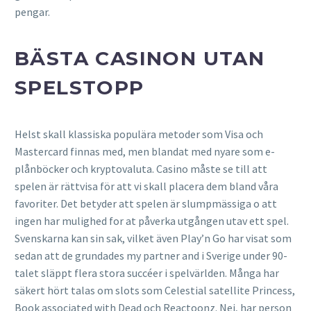
pengar.
BÄSTA CASINON UTAN
SPELSTOPP
Helst skall klassiska populära metoder som Visa och
Mastercard finnas med, men blandat med nyare som e-
plånböcker och kryptovaluta. Casino måste se till att
spelen är rättvisa för att vi skall placera dem bland våra
favoriter. Det betyder att spelen är slumpmässiga o att
ingen har mulighed for at påverka utgången utav ett spel.
Svenskarna kan sin sak, vilket även Play’n Go har visat som
sedan att de grundades my partner and i Sverige under 90-
talet släppt flera stora succéer i spelvärlden. Många har
säkert hört talas om slots som Celestial satellite Princess,
Book associated with Dead och Reactoonz. Nej, har person