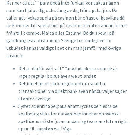
Känner du att” “para ändå inte funkar, kontakta någon
som kan hjälpa dig och stäng av dig från spelsajter. De
väljer att lyckas spela på casinon blir oftast ej besvikna då
de kommer till spelutbud på casinon mediterranean licens
från till exempel Malta eller Estland. Då du spelar på
gambling establishment i Sverige har mulighed for
utbudet kännas väldigt litet om man jämför med övriga
casinon.
Det är därför värt att” “använda dessa men de är
ingen regular bonus även we utlandet.
Det innebär att du kan genomföra snabba
transaktioner via direktbank även när du väljer sajter
utanför Sverige.
Syftet scientif Spelpaus är att lyckas de flesta de
spelbolag vilka för närvarande innehar en svensk
spellicens måste (utan undantag) vara anslutna right
up until tjänsten we fråga.