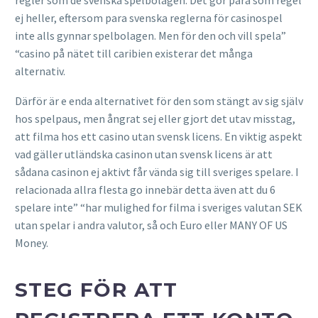
ej heller, eftersom para svenska reglerna för casinospel
inte alls gynnar spelbolagen. Men för den och vill spela”
“casino på nätet till caribien existerar det många
alternativ.
Därför är e enda alternativet för den som stängt av sig själv
hos spelpaus, men ångrat sej eller gjort det utav misstag,
att filma hos ett casino utan svensk licens. En viktig aspekt
vad gäller utländska casinon utan svensk licens är att
sådana casinon ej aktivt får vända sig till sveriges spelare. I
relacionada allra flesta go innebär detta även att du 6
spelare inte” “har mulighed for filma i sveriges valutan SEK
utan spelar i andra valutor, så och Euro eller MANY OF US
Money.
STEG FÖR ATT