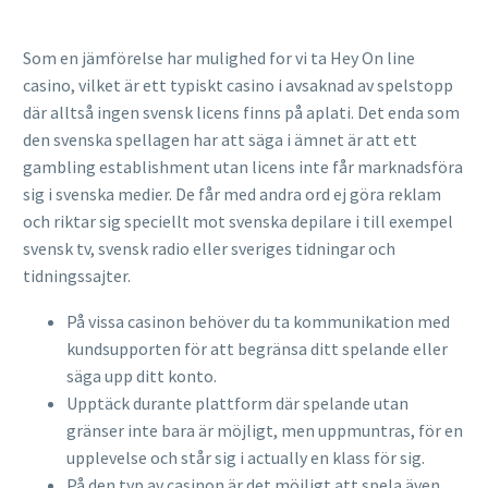
Som en jämförelse har mulighed for vi ta Hey On line
casino, vilket är ett typiskt casino i avsaknad av spelstopp
där alltså ingen svensk licens finns på aplati. Det enda som
den svenska spellagen har att säga i ämnet är att ett
gambling establishment utan licens inte får marknadsföra
sig i svenska medier. De får med andra ord ej göra reklam
och riktar sig speciellt mot svenska depilare i till exempel
svensk tv, svensk radio eller sveriges tidningar och
tidningssajter.
På vissa casinon behöver du ta kommunikation med
kundsupporten för att begränsa ditt spelande eller
säga upp ditt konto.
Upptäck durante plattform där spelande utan
gränser inte bara är möjligt, men uppmuntras, för en
upplevelse och står sig i actually en klass för sig.
På den typ av casinon är det möjligt att spela även