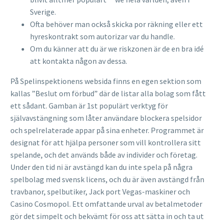
Sverige.
Ofta behöver man också skicka por räkning eller ett
hyreskontrakt som autorizar var du handle.
Om du känner att du är we riskzonen är de en bra idé
att kontakta någon av dessa.
På Spelinspektionens websida finns en egen sektion som
kallas ”Beslut om förbud” där de listar alla bolag som fått
ett sådant. Gamban är 1st populärt verktyg för
självavstängning som låter användare blockera spelsidor
och spelrelaterade appar på sina enheter. Programmet är
designat för att hjälpa personer som vill kontrollera sitt
spelande, och det används både av individer och företag.
Under den tid ni är avstängd kan du inte spela på några
spelbolag med svensk licens, och du är även avstängd från
travbanor, spelbutiker, Jack port Vegas-maskiner och
Casino Cosmopol. Ett omfattande urval av betalmetoder
gör det simpelt och bekvämt för oss att sätta in och ta ut