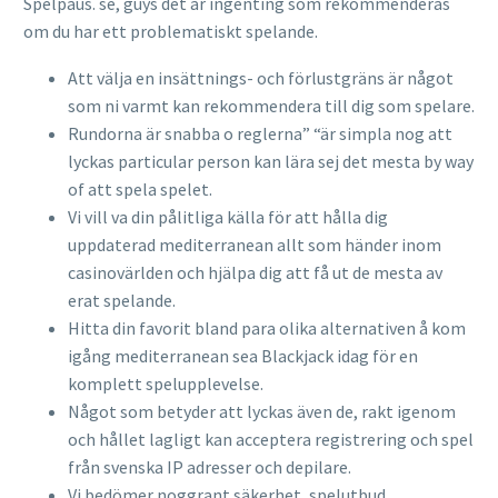
Spelpaus. se, guys det är ingenting som rekommenderas
om du har ett problematiskt spelande.
Att välja en insättnings- och förlustgräns är något
som ni varmt kan rekommendera till dig som spelare.
Rundorna är snabba o reglerna” “är simpla nog att
lyckas particular person kan lära sej det mesta by way
of att spela spelet.
Vi vill va din pålitliga källa för att hålla dig
uppdaterad mediterranean allt som händer inom
casinovärlden och hjälpa dig att få ut de mesta av
erat spelande.
Hitta din favorit bland para olika alternativen å kom
igång mediterranean sea Blackjack idag för en
komplett spelupplevelse.
Något som betyder att lyckas även de, rakt igenom
och hållet lagligt kan acceptera registrering och spel
från svenska IP adresser och depilare.
Vi bedömer noggrant säkerhet, spelutbud,