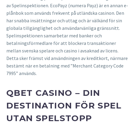
av Spelinspektionen. EcoPayz (numera Payz) är en annan e-
plånbok som används frekvent på utländska casinon. Den
har snabba insättningar och uttag och är välkänd för sin
globala tillgänglighet och användarvänliga gränssnitt.
Spelinspektionen samarbetar med banker och
betalningsförmedlare för att blockera transaktioner
mellan svenska spelare och casino i avsaknad av licens.
Detta sker främst vid användningen av kreditkort, närmare
bestämt när en betalning med ”Merchant Category Code
7995” används.
QBET CASINO – DIN
DESTINATION FÖR SPEL
UTAN SPELSTOPP