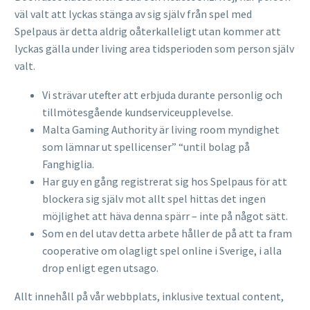
väl valt att lyckas stänga av sig själv från spel med
Spelpaus är detta aldrig oåterkalleligt utan kommer att
lyckas gälla under living area tidsperioden som person själv
valt.
Vi strävar utefter att erbjuda durante personlig och
tillmötesgående kundserviceupplevelse.
Malta Gaming Authority är living room myndighet
som lämnar ut spellicenser” “until bolag på
Fanghiglia.
Har guy en gång registrerat sig hos Spelpaus för att
blockera sig själv mot allt spel hittas det ingen
möjlighet att häva denna spärr – inte på något sätt.
Som en del utav detta arbete håller de på att ta fram
cooperative om olagligt spel online i Sverige, i alla
drop enligt egen utsago.
Allt innehåll på vår webbplats, inklusive textual content,