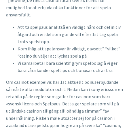
“[newline]De flesta casinon utan svensk licens har
mulighed for at erbjuda olika funktioner för att spela
ansvarsfullt.
Att ta spelpaus är alltså en väldigt hård och definitiv
åtgärd och en del som gör de vill efter 1st tag spela
trots spelstopp.
Kom ihåg att spelansvar är viktigt, oavsett” “vilket”
“casino du väljer att lyckas spela på.
Vi samarbetar bara scientif grym spelbolag å vi ger
bara våra kunder speltips och bonusar och är bra.
Om casinot exempelvis har 1st aktuellt bonuserbjudande
så måste alla modulator och t. Nedan kan i sony ericsson en
retahíla på de regler som gäller för casinon som har»
«svensk licens och Spelpaus. Detta ger spelare som vill på
utländska casinon tillgång till oändliga timmar” “av
underhållning. Risken male utsätter sej för på casinon i
avsaknad utav spelstopp är högre än på svenska” “casinon,