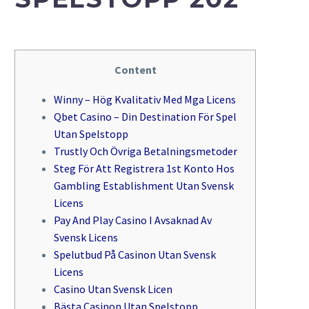
Content
Winny – Hög Kvalitativ Med Mga Licens
Qbet Casino – Din Destination För Spel
Utan Spelstopp
Trustly Och Övriga Betalningsmetoder
Steg För Att Registrera 1st Konto Hos
Gambling Establishment Utan Svensk
Licens
Pay And Play Casino I Avsaknad Av
Svensk Licens
Spelutbud På Casinon Utan Svensk
Licens
Casino Utan Svensk Licen
Bästa Casinon Utan Spelstopp