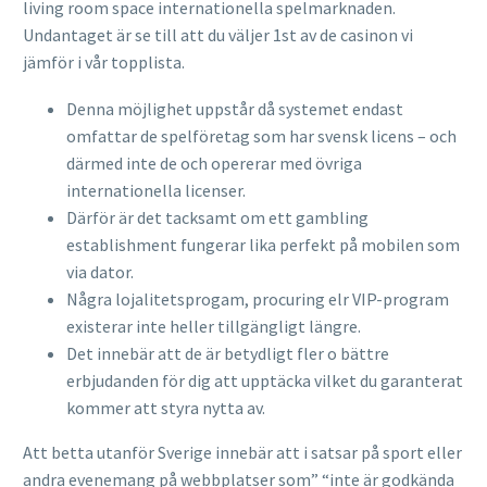
living room space internationella spelmarknaden.
Undantaget är se till att du väljer 1st av de casinon vi
jämför i vår topplista.
Denna möjlighet uppstår då systemet endast
omfattar de spelföretag som har svensk licens – och
därmed inte de och opererar med övriga
internationella licenser.
Därför är det tacksamt om ett gambling
establishment fungerar lika perfekt på mobilen som
via dator.
Några lojalitetsprogam, procuring elr VIP-program
existerar inte heller tillgängligt längre.
Det innebär att de är betydligt fler o bättre
erbjudanden för dig att upptäcka vilket du garanterat
kommer att styra nytta av.
Att betta utanför Sverige innebär att i satsar på sport eller
andra evenemang på webbplatser som” “inte är godkända