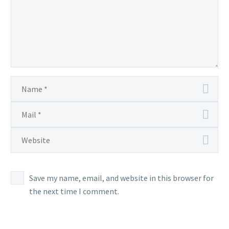
Save my name, email, and website in this browser for
the next time I comment.