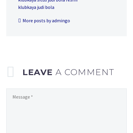
klubkaya judi bola
More posts by admingo
LEAVE
A COMMENT