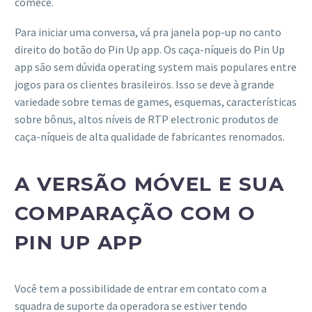
comece.
Para iniciar uma conversa, vá pra janela pop-up no canto
direito do botão do Pin Up app. Os caça-níqueis do Pin Up
app são sem dúvida operating system mais populares entre
jogos para os clientes brasileiros. Isso se deve à grande
variedade sobre temas de games, esquemas, características
sobre bônus, altos níveis de RTP electronic produtos de
caça-níqueis de alta qualidade de fabricantes renomados.
A VERSÃO MÓVEL E SUA
COMPARAÇÃO COM O
PIN UP APP
Você tem a possibilidade de entrar em contato com a
squadra de suporte da operadora se estiver tendo