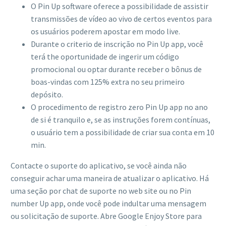
O Pin Up software oferece a possibilidade de assistir
transmissões de vídeo ao vivo de certos eventos para
os usuários poderem apostar em modo live.
Durante o criterio de inscrição no Pin Up app, você
terá the oportunidade de ingerir um código
promocional ou optar durante receber o bônus de
boas-vindas com 125% extra no seu primeiro
depósito.
O procedimento de registro zero Pin Up app no ano
de si é tranquilo e, se as instruções forem contínuas,
o usuário tem a possibilidade de criar sua conta em 10
min.
Contacte o suporte do aplicativo, se você ainda não
conseguir achar uma maneira de atualizar o aplicativo. Há
uma seção por chat de suporte no web site ou no Pin
number Up app, onde você pode indultar uma mensagem
ou solicitação de suporte. Abre Google Enjoy Store para