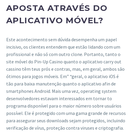
APOSTA ATRAVÉS DO
APLICATIVO MÓVEL?
Este acontecimento sem dúvida desempenha um papel
incisivo, os clientes entendem que estão lidando com um
profissional e não só com outro clone. Portanto, tanto o
site móvel do Pin-Up Casino quanto o aplicativo carry out
cassino têm teus prós e contras, mas, em geral, ambos são
ótimos para jogos móveis. Em” “geral, o aplicativo iOS é
tão para baixa manutenção quanto o aplicativo afin de
smartphones Android. Mais uma vez, operating system
desenvolvedores estavam interessados em tornar to
programa disponível para o maior número sobre usuários
possível. Ele é protegido com uma gama grande de recursos
para assegurar seus downloads sejam protegidos, incluindo
verificação de vírus, proteção contra viruses e criptografia.