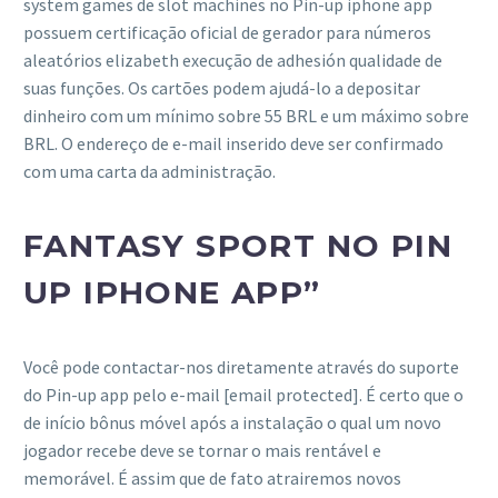
system games de slot machines no Pin-up iphone app
possuem certificação oficial de gerador para números
aleatórios elizabeth execução de adhesión qualidade de
suas funções. Os cartões podem ajudá-lo a depositar
dinheiro com um mínimo sobre 55 BRL e um máximo sobre
BRL. O endereço de e-mail inserido deve ser confirmado
com uma carta da administração.
FANTASY SPORT NO PIN
UP IPHONE APP”
Você pode contactar-nos diretamente através do suporte
do Pin-up app pelo e-mail [email protected]. É certo que o
de início bônus móvel após a instalação o qual um novo
jogador recebe deve se tornar o mais rentável e
memorável. É assim que de fato atrairemos novos