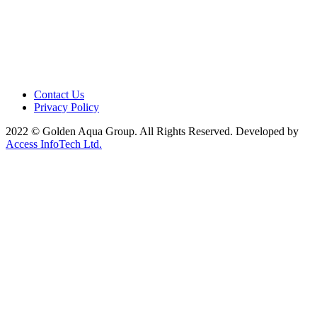
Contact Us
Privacy Policy
2022 © Golden Aqua Group. All Rights Reserved. Developed by
Access InfoTech Ltd.