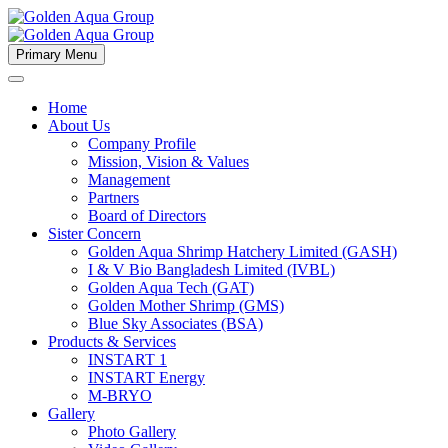
Primary Menu
Home
About Us
Company Profile
Mission, Vision & Values
Management
Partners
Board of Directors
Sister Concern
Golden Aqua Shrimp Hatchery Limited (GASH)
I & V Bio Bangladesh Limited (IVBL)
Golden Aqua Tech (GAT)
Golden Mother Shrimp (GMS)
Blue Sky Associates (BSA)
Products & Services
INSTART 1
INSTART Energy
M-BRYO
Gallery
Photo Gallery