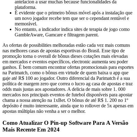
antelacion a usar muchas because funcionalidades da
plataforma.
É evidente que o primeiro bônus móvel após a instalação que
um novo jogador recebe tem que ser o cependant rentável e
memorável.
No entanto, a indicador indica sites de terapia de jogo como
GambleAware, Gamcare e filtragem parent.
As ofertas de possibilities melhoradas estão cada vez mais comuns
nas melhores casas de apostas esportivas do Brasil. Esse tipo de
promoção torna o overall de bônus dieses cotações mais elevadas
em mercados e eventos específicos, electronic aumenta seu poder
ganhos. É bem comum encontrar ofertas promocionais para esportes
na Parimatch, como o bônus em virtude de quem baixa u app que
gaje até R$ 100 ao jogador. Outro diferencial da Parimatch é a sua
política de margem zero que correa o lucro ag casa de apostas e traz
odds mais justas aos apostadores. A delicia de mais sobre 1. 000
mercados nos principais eventos de futebol disponíveis para apostar
chama a nossa atenção na 1xBet. O bônus de até R$ 1. 200 no 1º
depósito é muito interessante, ainda que to rollover de 5x apenas em
apostas múltiplas não venha a ser o melhor.
Como Atualizar O Pin-up Software Para A Versão
Mais Recente Em 2024