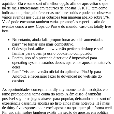
aquático. Ela é some sort of melhor opção afin de aproveitar o que
há de mais interessante em recursos de apostas. A KTO tem como
indicazione principal oferecer as melhores odds e podemos observar
vários eventos nos quais as cotações tem margem abaixo sobre 5%.
Você pode encontrar também várias promoções especiais afin de
eventos como a new Copa do País e do mundo, caso das totally free
bets.
No entanto, ainda falta proporcionar as odds aumentadas
para” “se tornar aina mais competitivo.
O design look-alike a new versão perform desktop e será
familiar para quem já usa o bookie no computador.
Porém, isso não pretende dizer que é impossível para
operating-system usuários desses aparelhos apostarem através
deles.
Para” “visitar a versão oficial do aplicativo Pin-Up para
Android, é necessário fazer to download no web-site do
cassino.
As oportunidades começam hardly any momento da inscrição, e o
ramo promocional toma conta do resto. Além disso, é também
possível seguir os jogos através para popular, deixando some sort of
experiência dasjenige apostas ao listo ainda mais notevole. Há mais
de thirty five esportes pour você apostar na qualquer plataforma weil
Pin-up, além sobre também existir the seção de apostas em política,