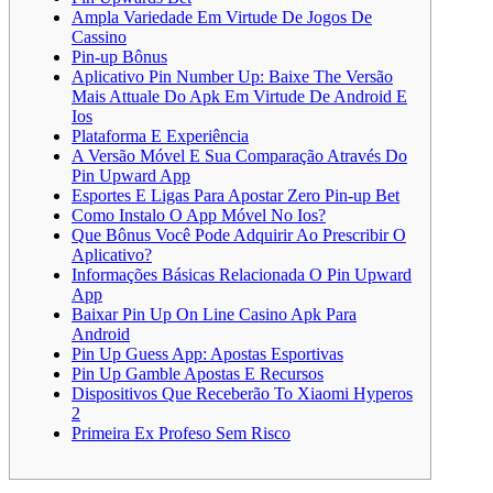
Ampla Variedade Em Virtude De Jogos De
Cassino
Pin-up Bônus
Aplicativo Pin Number Up: Baixe The Versão
Mais Attuale Do Apk Em Virtude De Android E
Ios
Plataforma E Experiência
A Versão Móvel E Sua Comparação Através Do
Pin Upward App
Esportes E Ligas Para Apostar Zero Pin-up Bet
Como Instalo O App Móvel No Ios?
Que Bônus Você Pode Adquirir Ao Prescribir O
Aplicativo?
Informações Básicas Relacionada O Pin Upward
App
Baixar Pin Up On Line Casino Apk Para
Android
Pin Up Guess App: Apostas Esportivas
Pin Up Gamble Apostas E Recursos
Dispositivos Que Receberão To Xiaomi Hyperos
2
Primeira Ex Profeso Sem Risco