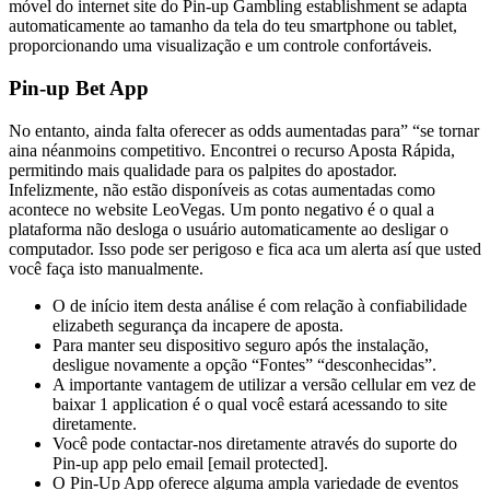
móvel do internet site do Pin-up Gambling establishment se adapta
automaticamente ao tamanho da tela do teu smartphone ou tablet,
proporcionando uma visualização e um controle confortáveis.
Pin-up Bet App
No entanto, ainda falta oferecer as odds aumentadas para” “se tornar
aina néanmoins competitivo. Encontrei o recurso Aposta Rápida,
permitindo mais qualidade para os palpites do apostador.
Infelizmente, não estão disponíveis as cotas aumentadas como
acontece no website LeoVegas. Um ponto negativo é o qual a
plataforma não desloga o usuário automaticamente ao desligar o
computador. Isso pode ser perigoso e fica aca um alerta así que usted
você faça isto manualmente.
O de início item desta análise é com relação à confiabilidade
elizabeth segurança da incapere de aposta.
Para manter seu dispositivo seguro após the instalação,
desligue novamente a opção “Fontes” “desconhecidas”.
A importante vantagem de utilizar a versão cellular em vez de
baixar 1 application é o qual você estará acessando to site
diretamente.
Você pode contactar-nos diretamente através do suporte do
Pin-up app pelo email [email protected].
O Pin-Up App oferece alguma ampla variedade de eventos