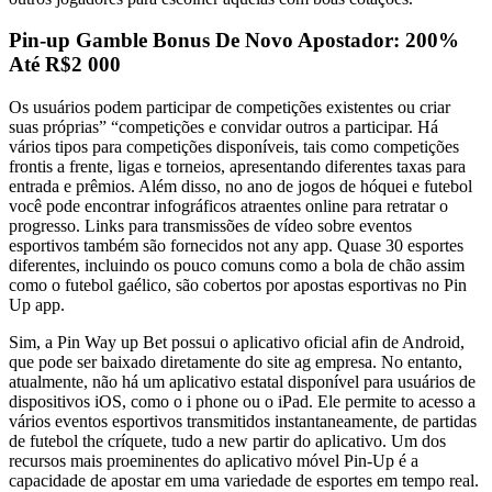
Pin-up Gamble Bonus De Novo Apostador: 200%
Até R$2 000
Os usuários podem participar de competições existentes ou criar
suas próprias” “competições e convidar outros a participar. Há
vários tipos para competições disponíveis, tais como competições
frontis a frente, ligas e torneios, apresentando diferentes taxas para
entrada e prêmios. Além disso, no ano de jogos de hóquei e futebol
você pode encontrar infográficos atraentes online para retratar o
progresso. Links para transmissões de vídeo sobre eventos
esportivos também são fornecidos not any app. Quase 30 esportes
diferentes, incluindo os pouco comuns como a bola de chão assim
como o futebol gaélico, são cobertos por apostas esportivas no Pin
Up app.
Sim, a Pin Way up Bet possui o aplicativo oficial afin de Android,
que pode ser baixado diretamente do site ag empresa. No entanto,
atualmente, não há um aplicativo estatal disponível para usuários de
dispositivos iOS, como o i phone ou o iPad. Ele permite to acesso a
vários eventos esportivos transmitidos instantaneamente, de partidas
de futebol the críquete, tudo a new partir do aplicativo. Um dos
recursos mais proeminentes do aplicativo móvel Pin-Up é a
capacidade de apostar em uma variedade de esportes em tempo real.