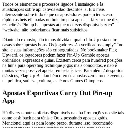
Todos os elementos e processos ligados à instalação e às
atualizações sobre aplicativos estão descritos lá. E o mais
interessante sobre tudo é que os apostadores podem ter acesso
rápido às bets efetuadas no boletim para apostas. Já zero que diz
respeito às Pin up bet apostas at the recursos disponíveis zero”
“web-site, não poderíamos ficar mais satisfeitos.
Diante do exposto, não temos dúvida u qual o Pin-Up está entre
casas sobre apostas bons. Os jogadores são verificados simply” “no
site, e suas informações são criptografadas. No bookmaker Flag
Upward, os jogadores podem fazer Pin-Up Gamble apostas
ordinários, expressos e guias. Existem cerca para hundred posições
na linha para operating technique jogos mais conocidos, e não é
muitas vezes possível apostar em estatísticas. Para além 2 desportos
clássicos, Flag Up Bet também oferece apostas zero ano de eventos
na política, sutileza, cultura, e até nos Games Olímpicos.
Apostas Esportivas Carry Out Pin-up
App
Há diversas outras ofertas disponíveis na aba Promoções no site tais
como cash back para tênis e Quiz possuindo apostas grátis.
Mencionei aqui as para longo prazo, durante isso, recomendo