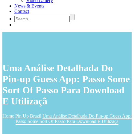
Video Gallery
News & Events
Contact
Uma Análise Detalhada Do
Pin-up Guess App: Passo Some
Sort Of Passo Para Download
E Utilizaçã
Home
Pin Up Brazil
Uma Análise Detalhada Do Pin-up Guess App:
Passo Some Sort Of Passo Para Download E Utilizaçã