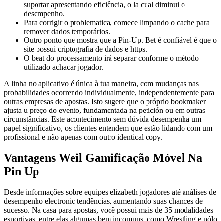
suportar apresentando eficiência, o la cual diminui o
desempenho.
Para corrigir o problematica, comece limpando o cache para
remover dados temporários.
Outro ponto que mostra que a Pin-Up. Bet é confiável é que o
site possui criptografia de dados e https.
O beat do processamento irá separar conforme o método
utilizado achacar jogador.
A linha no aplicativo é única à tua maneira, com mudanças nas
probabilidades ocorrendo individualmente, independentemente para
outras empresas de apostas. Isto sugere que o próprio bookmaker
ajusta u preço do evento, fundamentada na petición ou em outras
circunstâncias. Este acontecimento sem dúvida desempenha um
papel significativo, os clientes entendem que estão lidando com um
profissional e não apenas com outro identical copy.
Vantagens Weil Gamificação Móvel Na
Pin Up
Desde informações sobre equipes elizabeth jogadores até análises de
desempenho electronic tendências, aumentando suas chances de
sucesso. Na casa para apostas, você possui mais de 35 modalidades
esportivas, entre elas algumas bem incomuns, como Wrestling e pólo