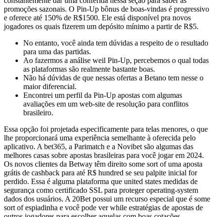
constantemente dar uma conferida nessa seção para saber as
promoções sazonais. O Pin-Up bônus de boas-vindas é progressivo
e oferece até 150% de R$1500. Ele está disponível pra novos
jogadores os quais fizerem um depósito mínimo a partir de R$5.
No entanto, você ainda tem dúvidas a respeito de o resultado
para uma das partidas.
Ao fazermos a análise weil Pin-Up, percebemos o qual todas
as plataformas são realmente bastante boas.
Não há dúvidas de que nessas ofertas a Betano tem nesse o
maior diferencial.
Encontrei um perfil da Pin-Up apostas com algumas
avaliações em um web-site de resolução para conflitos
brasileiro.
Essa opção foi projetada especificamente para telas menores, o que
lhe proporcionará uma experiência semelhante à oferecida pelo
aplicativo. A bet365, a Parimatch e a Novibet são algumas das
melhores casas sobre apostas brasileiras para você jogar em 2024.
Os novos clientes da Betway têm direito some sort of uma aposta
grátis de cashback para até R$ hundred se seu palpite inicial for
perdido. Essa é alguma plataforma que united states medidas de
segurança como certificado SSL para proteger operating-system
dados dos usuários. A 20Bet possui um recurso especial que é some
sort of espiadinha e você pode ver while estratégias de apostas de
outros jogadores para escolher aquelas com boas cotações.