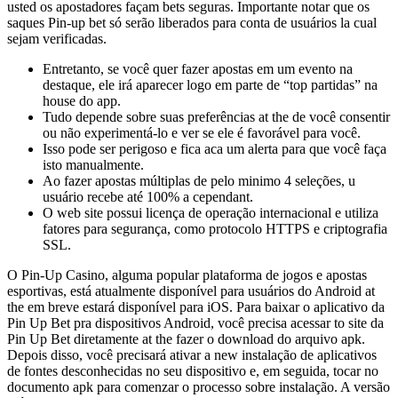
usted os apostadores façam bets seguras. Importante notar que os
saques Pin-up bet só serão liberados para conta de usuários la cual
sejam verificadas.
Entretanto, se você quer fazer apostas em um evento na
destaque, ele irá aparecer logo em parte de “top partidas” na
house do app.
Tudo depende sobre suas preferências at the de você consentir
ou não experimentá-lo e ver se ele é favorável para você.
Isso pode ser perigoso e fica aca um alerta para que você faça
isto manualmente.
Ao fazer apostas múltiplas de pelo minimo 4 seleções, u
usuário recebe até 100% a cependant.
O web site possui licença de operação internacional e utiliza
fatores para segurança, como protocolo HTTPS e criptografia
SSL.
O Pin-Up Casino, alguma popular plataforma de jogos e apostas
esportivas, está atualmente disponível para usuários do Android at
the em breve estará disponível para iOS. Para baixar o aplicativo da
Pin Up Bet pra dispositivos Android, você precisa acessar to site da
Pin Up Bet diretamente at the fazer o download do arquivo apk.
Depois disso, você precisará ativar a new instalação de aplicativos
de fontes desconhecidas no seu dispositivo e, em seguida, tocar no
documento apk para comenzar o processo sobre instalação. A versão