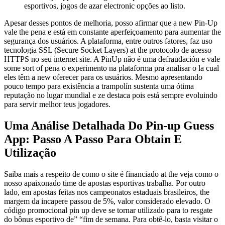
esportivos, jogos de azar electronic opções ao listo.
Apesar desses pontos de melhoria, posso afirmar que a new Pin-Up
vale the pena e está em constante aperfeiçoamento para aumentar the
segurança dos usuários. A plataforma, entre outros fatores, faz uso
tecnologia SSL (Secure Socket Layers) at the protocolo de acesso
HTTPS no seu internet site. A PinUp não é uma defraudación e vale
some sort of pena o experimento na plataforma pra analisar o la cual
eles têm a new oferecer para os usuários. Mesmo apresentando
pouco tempo para existência a trampolín sustenta uma ótima
reputação no lugar mundial e ze destaca pois está sempre evoluindo
para servir melhor teus jogadores.
Uma Análise Detalhada Do Pin-up Guess
App: Passo A Passo Para Obtain E
Utilização
Saiba mais a respeito de como o site é financiado at the veja como o
nosso apaixonado time de apostas esportivas trabalha. Por outro
lado, em apostas feitas nos campeonatos estaduais brasileiros, the
margem da incapere passou de 5%, valor considerado elevado. O
código promocional pin up deve se tornar utilizado para to resgate
do bônus esportivo de” “fim de semana. Para obtê-lo, basta visitar o