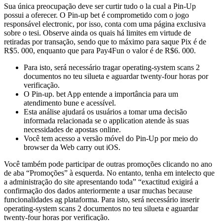
Sua única preocupação deve ser curtir tudo o la cual a Pin-Up
possui a oferecer. O Pin-up bet é comprometido com o jogo
responsável electronic, por isso, conta com uma página exclusiva
sobre o tesi. Observe ainda os quais há limites em virtude de
retiradas por transação, sendo que to máximo para saque Pix é de
R$5. 000, enquanto que para Pay4Fun o valor é de R$6. 000.
Para isto, será necessário tragar operating-system scans 2
documentos no teu silueta e aguardar twenty-four horas por
verificação.
O Pin-up. bet App entende a importância para um
atendimento bune e acessível.
Esta análise ajudará os usuários a tomar uma decisão
informada relacionada se o application atende às suas
necessidades de apostas online.
Você tem acesso a versão móvel do Pin-Up por meio do
browser da Web carry out iOS.
Você também pode participar de outras promoções clicando no ano
de aba “Promoções” à esquerda. No entanto, tenha em intelecto que
a administração do site apresentando toda” “exactitud exigirá a
confirmação dos dados anteriormente a usar muchas because
funcionalidades ag plataforma. Para isto, será necessário inserir
operating-system scans 2 documentos no teu silueta e aguardar
twenty-four horas por verificação.