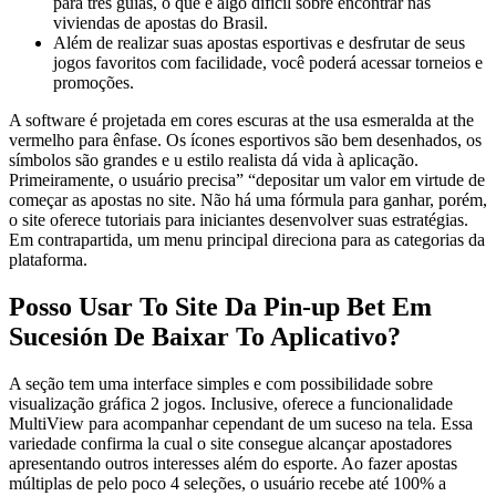
para três guias, o que é algo difícil sobre encontrar nas
viviendas de apostas do Brasil.
Além de realizar suas apostas esportivas e desfrutar de seus
jogos favoritos com facilidade, você poderá acessar torneios e
promoções.
A software é projetada em cores escuras at the usa esmeralda at the
vermelho para ênfase. Os ícones esportivos são bem desenhados, os
símbolos são grandes e u estilo realista dá vida à aplicação.
Primeiramente, o usuário precisa” “depositar um valor em virtude de
começar as apostas no site. Não há uma fórmula para ganhar, porém,
o site oferece tutoriais para iniciantes desenvolver suas estratégias.
Em contrapartida, um menu principal direciona para as categorias da
plataforma.
Posso Usar To Site Da Pin-up Bet Em
Sucesión De Baixar To Aplicativo?
A seção tem uma interface simples e com possibilidade sobre
visualização gráfica 2 jogos. Inclusive, oferece a funcionalidade
MultiView para acompanhar cependant de um suceso na tela. Essa
variedade confirma la cual o site consegue alcançar apostadores
apresentando outros interesses além do esporte. Ao fazer apostas
múltiplas de pelo poco 4 seleções, o usuário recebe até 100% a