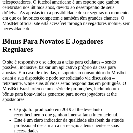
telespectadores. O futebol americano é um esporte que ganhou
celebridad nos últimos anos, devido ao desempenho de seus
drūteiva. As apostas tem a possibilidade de ser seguras no momento
em que os favoritos competem e também têm grandes chances. O
MostBet official site está acessível through navegadores mobile, sem
necessidade de
Bônus Para Novatos E Jogadores
Regulares
O site é responsivo e se adequa a telas para celulares – sendo
possível, inclusive, baixar um aplicativo próprio da casa para
apostas. Em caso de dúvidas, u suporte ao consumidor do Mostbet
estará a sua disposição e pode ser solicitado via discussion –
felizmente, while suas dúvidas serão respondidas em português. O
MostBet Brasil oferece uma série de promoções, incluindo um
bônus para boas-vindas generoso para novos jogadores at the
apostadores.
O jogo foi produzido em 2019 at the teve tanto
reconhecimento que ganhou imensa fama internacional.
Este é um claro indicador da qualidade elizabeth da atitude
profissional desta marca na relação a teus clientes e suas
necessidades.