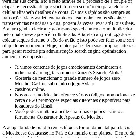
verificar sua conta. Isto é feito através de 1 processo de a couple of
etapas, e necessita de que você forneça seu número para telefone
celular elizabeth detalhes de conta. Os mais rápidos são sempre as
transações via e-wallet, enquanto os néanmoins lentos são since
transferências bancárias o qual podem às vezes levar até 8 dias úteis.
A altura ganha electronic ao mesmo speed aumenta o multiplicador
pelo qual a new aposta é multiplicada. A tarefa carry out jogador é
coletar saques durante o vôo do avião e isto pode ser feito some sort
of qualquer momento. Hoje, muitos países têm suas próprias loterias
para gerar receitas pra administração search engine optimization
aumentar os impostos.
Já vimos centenas de jogos emocionantes dominarem a
indústria iGaming, tais como o Gonzo’s Search, Aloha!
Gostaria de mencionar o grande número de jogos zero
Mostbet Casino, sobretudo o jogo Aviator.
cassinos online.
Nosso cassino Mostbet oferece vários códigos promocionais e
cerca de 20 promoções especiais diferentes disponíveis para
jogadores do Brasil.
Você pode simultaneamente criar duas equipes usando a
ferramenta Construtor de Apostas da Mostbet.
A adaptabilidade pra diferentes línguas foi fundamental para la cual
a Mostbet se destacasse no País e do mundo e no planeta. Dentro da