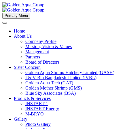
Primary Menu
Home
About Us
Company Profile
Mission, Vision & Values
Management
Partners
Board of Directors
Sister Concern
Golden Aqua Shrimp Hatchery Limited (GASH)
I & V Bio Bangladesh Limited (IVBL)
Golden Aqua Tech (GAT)
Golden Mother Shrimp (GMS)
Blue Sky Associates (BSA)
Products & Services
INSTART 1
INSTART Energy
M-BRYO
Gallery
Photo Gallery