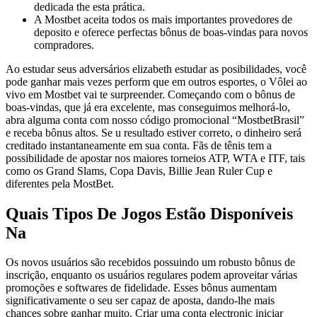
dedicada the esta prática.
A Mostbet aceita todos os mais importantes provedores de
deposito e oferece perfectas bônus de boas-vindas para novos
compradores.
Ao estudar seus adversários elizabeth estudar as posibilidades, você
pode ganhar mais vezes perform que em outros esportes, o Vôlei ao
vivo em Mostbet vai te surpreender. Começando com o bônus de
boas-vindas, que já era excelente, mas conseguimos melhorá-lo,
abra alguma conta com nosso código promocional “MostbetBrasil”
e receba bônus altos. Se u resultado estiver correto, o dinheiro será
creditado instantaneamente em sua conta. Fãs de tênis tem a
possibilidade de apostar nos maiores torneios ATP, WTA e ITF, tais
como os Grand Slams, Copa Davis, Billie Jean Ruler Cup e
diferentes pela MostBet.
Quais Tipos De Jogos Estão Disponíveis
Na
Os novos usuários são recebidos possuindo um robusto bônus de
inscrição, enquanto os usuários regulares podem aproveitar várias
promoções e softwares de fidelidade. Esses bônus aumentam
significativamente o seu ser capaz de aposta, dando-lhe mais
chances sobre ganhar muito. Criar uma conta electronic iniciar