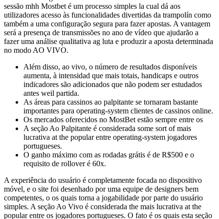
sessão mhh Mostbet é um processo simples la cual dá aos
utilizadores acesso às funcionalidades divertidas da trampolín como
também a uma configuração segura para fazer apostas. A vantagem
será a presença de transmissões no ano de vídeo que ajudarão a
fazer uma análise qualitativa ag luta e produzir a aposta determinada
no modo AO VIVO.
Além disso, ao vivo, o número de resultados disponíveis
aumenta, à intensidad que mais totais, handicaps e outros
indicadores são adicionados que não podem ser estudados
antes weil partida.
As áreas para cassinos ao palpitante se tornaram bastante
importantes para operating-system clientes de cassinos online.
Os mercados oferecidos no MostBet estão sempre entre os
A seção Ao Palpitante é considerada some sort of mais
lucrativa at the popular entre operating-system jogadores
portugueses.
O ganho máximo com as rodadas grátis é de R$500 e o
requisito de rollover é 60x.
A experiência do usuário é completamente focada no dispositivo
móvel, e o site foi desenhado por uma equipe de designers bem
competentes, o os quais torna a jogabilidade por parte do usuário
simples. A seção Ao Vivo é considerada the mais lucrativa at the
popular entre os jogadores portugueses. O fato é os quais esta seção