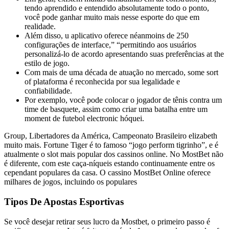
tendo aprendido e entendido absolutamente todo o ponto,
você pode ganhar muito mais nesse esporte do que em
realidade.
Além disso, u aplicativo oferece néanmoins de 250
configurações de interface,” “permitindo aos usuários
personalizá-lo de acordo apresentando suas preferências at the
estilo de jogo.
Com mais de uma década de atuação no mercado, some sort
of plataforma é reconhecida por sua legalidade e
confiabilidade.
Por exemplo, você pode colocar o jogador de tênis contra um
time de basquete, assim como criar uma batalha entre um
moment de futebol electronic hóquei.
Group, Libertadores da América, Campeonato Brasileiro elizabeth
muito mais. Fortune Tiger é to famoso “jogo perform tigrinho”, e é
atualmente o slot mais popular dos cassinos online. No MostBet não
é diferente, com este caça-níqueis estando continuamente entre os
cependant populares da casa. O cassino MostBet Online oferece
milhares de jogos, incluindo os populares
Tipos De Apostas Esportivas
Se você desejar retirar seus lucro da Mostbet, o primeiro passo é