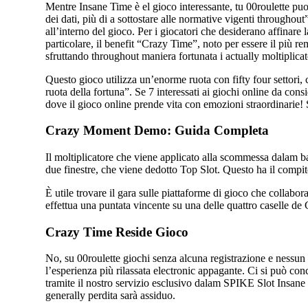
Mentre Insane Time è el gioco interessante, tu 00roulette puoi 
dei dati, più di a sottostare alle normative vigenti throughou
all’interno del gioco. Per i giocatori che desiderano affinar
particolare, il benefit “Crazy Time”, noto per essere il più r
sfruttando throughout maniera fortunata i actually moltiplic
Questo gioco utilizza un’enorme ruota con fifty four settori,
ruota della fortuna”. Se 7 interessati ai giochi online da co
dove il gioco online prende vita con emozioni straordinarie! 
Crazy Moment Demo: Guida Completa
Il moltiplicatore che viene applicato alla scommessa dalam bas
due finestre, che viene dedotto Top Slot. Questo ha il compito
È utile trovare il gara sulle piattaforme di gioco che collabor
effettua una puntata vincente su una delle quattro caselle de
Crazy Time Reside Gioco
No, su 00roulette giochi senza alcuna registrazione e nessun s
l’esperienza più rilassata electronic appagante. Ci si può con
tramite il nostro servizio esclusivo dalam SPIKE Slot Insane
generally perdita sarà assiduo.