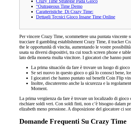
Crazy Time Strategie Pada Gioco
“Outrageous Time Demo
Caratteristiche Di Crazy Time:
Dettagli Tecnici Gioco Insane Time Online
Per vincere Crazy Time, scommettere una puntata vincente su u
tracciare il gambling establishment Crazy Time, il tracker C
the le opportunità di vincita, aumentando le vostre possibilit
usata su diversi dispositivi, tra cui touch screen phone e tab
lato della moneta risulta vincitore. I giocatori che hanno pun
La prima situación da fare è trovare un luogo di gioco
Se sei nuovo in questo gioco o già lo conosci bene, l
I giocatori che hanno puntato sul benefit Coin Flip vin
Inoltre, discuteremo anche la sicurezza e la regolamen
Moment.
La prima vergüenza da fare è trovare un localizado di gioco o
rischiare soldi veri. Con soldi finti, non c’è bisogno dalam p
elizabeth meno pressione. A disposizione del giocatore ci son
Domande Frequenti Su Crazy Time