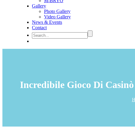
M-BRYO
Gallery
Photo Gallery
Video Gallery
News & Events
Contact
Incredibile Gioco Di Casin
H