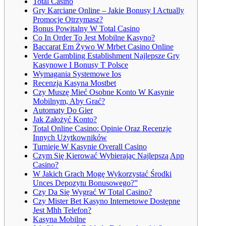
Total Casino
Gry Karciane Online – Jakie Bonusy I Actually
Promocje Otrzymasz?
Bonus Powitalny W Total Casino
Co In Order To Jest Mobilne Kasyno?
Baccarat Em Żywo W Mrbet Casino Online
Verde Gambling Establishment Najlepsze Gry
Kasynowe I Bonusy T Polsce
Wymagania Systemowe Ios
Recenzja Kasyna Mostbet
Czy Muszę Mieć Osobne Konto W Kasynie
Mobilnym, Aby Grać?
Automaty Do Gier
Jak Założyć Konto?
Total Online Casino: Opinie Oraz Recenzje
Innych Użytkowników
Turnieje W Kasynie Overall Casino
Czym Się Kierować Wybierając Najlepszą App
Casino?
W Jakich Grach Mogę Wykorzystać Środki
Unces Depozytu Bonusowego?”
Czy Da Się Wygrać W Total Casino?
Czy Mister Bet Kasyno Internetowe Dostępne
Jest Mhh Telefon?
Kasyna Mobilne