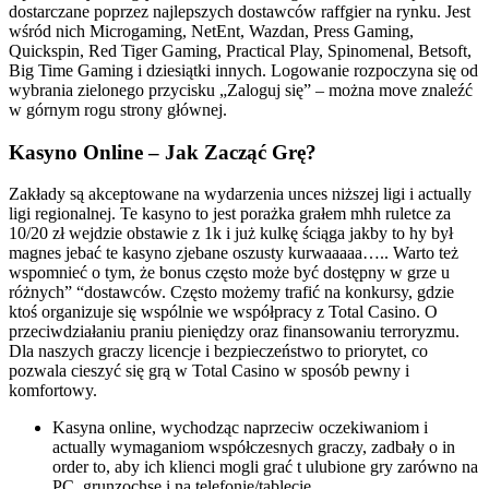
dostarczane poprzez najlepszych dostawców raffgier na rynku. Jest
wśród nich Microgaming, NetEnt, Wazdan, Press Gaming,
Quickspin, Red Tiger Gaming, Practical Play, Spinomenal, Betsoft,
Big Time Gaming i dziesiątki innych. Logowanie rozpoczyna się od
wybrania zielonego przycisku „Zaloguj się” – można move znaleźć
w górnym rogu strony głównej.
Kasyno Online – Jak Zacząć Grę?
Zakłady są akceptowane na wydarzenia unces niższej ligi i actually
ligi regionalnej. Te kasyno to jest porażka grałem mhh ruletce za
10/20 zł wejdzie obstawie z 1k i już kulkę ściąga jakby to hy był
magnes jebać te kasyno zjebane oszusty kurwaaaaa….. Warto też
wspomnieć o tym, że bonus często może być dostępny w grze u
różnych” “dostawców. Często możemy trafić na konkursy, gdzie
ktoś organizuje się wspólnie we współpracy z Total Casino. O
przeciwdziałaniu praniu pieniędzy oraz finansowaniu terroryzmu.
Dla naszych graczy licencje i bezpieczeństwo to priorytet, co
pozwala cieszyć się grą w Total Casino w sposób pewny i
komfortowy.
Kasyna online, wychodząc naprzeciw oczekiwaniom i
actually wymaganiom współczesnych graczy, zadbały o in
order to, aby ich klienci mogli grać t ulubione gry zarówno na
PC, grunzochse i na telefonie/tablecie.