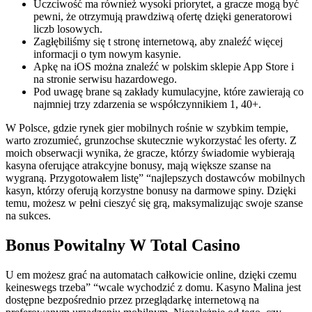
Uczciwość ma również wysoki priorytet, a gracze mogą być
pewni, że otrzymują prawdziwą ofertę dzięki generatorowi
liczb losowych.
Zagłębiliśmy się t stronę internetową, aby znaleźć więcej
informacji o tym nowym kasynie.
Apkę na iOS można znaleźć w polskim sklepie App Store i
na stronie serwisu hazardowego.
Pod uwagę brane są zakłady kumulacyjne, które zawierają co
najmniej trzy zdarzenia se współczynnikiem 1, 40+.
W Polsce, gdzie rynek gier mobilnych rośnie w szybkim tempie,
warto zrozumieć, grunzochse skutecznie wykorzystać les oferty. Z
moich obserwacji wynika, że gracze, którzy świadomie wybierają
kasyna oferujące atrakcyjne bonusy, mają większe szanse na
wygraną. Przygotowałem listę” “najlepszych dostawców mobilnych
kasyn, którzy oferują korzystne bonusy na darmowe spiny. Dzięki
temu, możesz w pełni cieszyć się grą, maksymalizując swoje szanse
na sukces.
Bonus Powitalny W Total Casino
U em możesz grać na automatach całkowicie online, dzięki czemu
keineswegs trzeba” “wcale wychodzić z domu. Kasyno Malina jest
dostępne bezpośrednio przez przeglądarkę internetową na