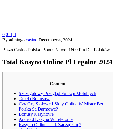
0
0


By admingo
casino
December 4, 2024
Bizzo Casino Polska ️ Bonus Nawet 1600 Pln Dla Polaków
Total Kasyno Online Pl Legalne 2024
Content
Szczegółowy Przegląd Funkcji Mobilnych
Tabela Bonusów
Czy Gry Stołowe I Sloty Online W Mister Bet
Polska Są Darmowe?
Bonusy Kasynowe
Android Kasyna W Telefonie
Kasyno Online – Jak Zacząć Grę?