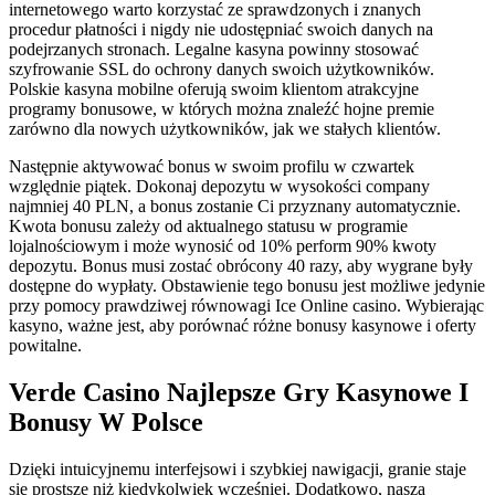
internetowego warto korzystać ze sprawdzonych i znanych
procedur płatności i nigdy nie udostępniać swoich danych na
podejrzanych stronach. Legalne kasyna powinny stosować
szyfrowanie SSL do ochrony danych swoich użytkowników.
Polskie kasyna mobilne oferują swoim klientom atrakcyjne
programy bonusowe, w których można znaleźć hojne premie
zarówno dla nowych użytkowników, jak we stałych klientów.
Następnie aktywować bonus w swoim profilu w czwartek
względnie piątek. Dokonaj depozytu w wysokości company
najmniej 40 PLN, a bonus zostanie Ci przyznany automatycznie.
Kwota bonusu zależy od aktualnego statusu w programie
lojalnościowym i może wynosić od 10% perform 90% kwoty
depozytu. Bonus musi zostać obrócony 40 razy, aby wygrane były
dostępne do wypłaty. Obstawienie tego bonusu jest możliwe jedynie
przy pomocy prawdziwej równowagi Ice Online casino. Wybierając
kasyno, ważne jest, aby porównać różne bonusy kasynowe i oferty
powitalne.
Verde Casino Najlepsze Gry Kasynowe I
Bonusy W Polsce
Dzięki intuicyjnemu interfejsowi i szybkiej nawigacji, granie staje
się prostsze niż kiedykolwiek wcześniej. Dodatkowo, nasza