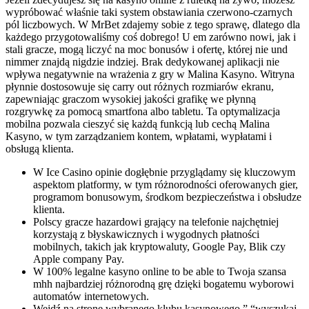
wypróbować właśnie taki system obstawiania czerwono-czarnych
pól liczbowych. W MrBet zdajemy sobie z tego sprawę, dlatego dla
każdego przygotowaliśmy coś dobrego! U em zarówno nowi, jak i
stali gracze, mogą liczyć na moc bonusów i ofertę, której nie und
nimmer znajdą nigdzie indziej. Brak dedykowanej aplikacji nie
wpływa negatywnie na wrażenia z gry w Malina Kasyno. Witryna
płynnie dostosowuje się carry out różnych rozmiarów ekranu,
zapewniając graczom wysokiej jakości grafikę we płynną
rozgrywkę za pomocą smartfona albo tabletu. Ta optymalizacja
mobilna pozwala cieszyć się każdą funkcją lub cechą Malina
Kasyno, w tym zarządzaniem kontem, wpłatami, wypłatami i
obsługą klienta.
W Ice Casino opinie dogłębnie przyglądamy się kluczowym
aspektom platformy, w tym różnorodności oferowanych gier,
programom bonusowym, środkom bezpieczeństwa i obsłudze
klienta.
Polscy gracze hazardowi grający na telefonie najchętniej
korzystają z błyskawicznych i wygodnych płatności
mobilnych, takich jak kryptowaluty, Google Pay, Blik czy
Apple company Pay.
W 100% legalne kasyno online to be able to Twoja szansa
mhh najbardziej różnorodną grę dzięki bogatemu wyborowi
automatów internetowych.
Wejdź na stronę wybranego klubu kasynowego,” “wyszukaj