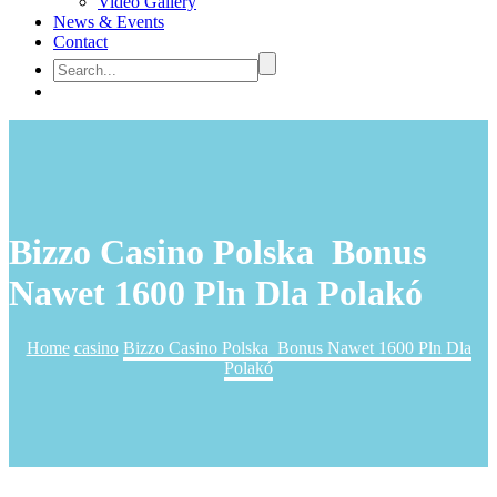
Video Gallery
News & Events
Contact
Bizzo Casino Polska ️ Bonus
Nawet 1600 Pln Dla Polakó
Home
casino
Bizzo Casino Polska ️ Bonus Nawet 1600 Pln Dla
Polakó