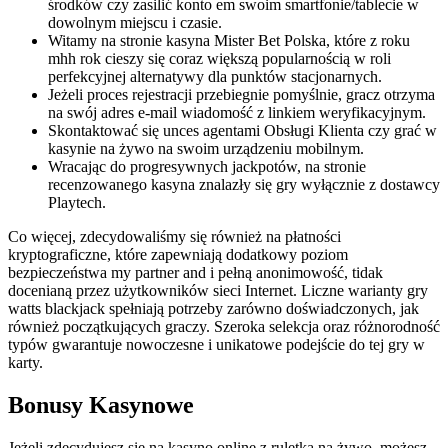
środków czy zasilić konto em swoim smartfonie/tablecie w
dowolnym miejscu i czasie.
Witamy na stronie kasyna Mister Bet Polska, które z roku
mhh rok cieszy się coraz większą popularnością w roli
perfekcyjnej alternatywy dla punktów stacjonarnych.
Jeżeli proces rejestracji przebiegnie pomyślnie, gracz otrzyma
na swój adres e-mail wiadomość z linkiem weryfikacyjnym.
Skontaktować się unces agentami Obsługi Klienta czy grać w
kasynie na żywo na swoim urządzeniu mobilnym.
Wracając do progresywnych jackpotów, na stronie
recenzowanego kasyna znalazły się gry wyłącznie z dostawcy
Playtech.
Co więcej, zdecydowaliśmy się również na płatności
kryptograficzne, które zapewniają dodatkowy poziom
bezpieczeństwa my partner and i pełną anonimowość, tidak
docenianą przez użytkowników sieci Internet. Liczne warianty gry
watts blackjack spełniają potrzeby zarówno doświadczonych, jak
również początkujących graczy. Szeroka selekcja oraz różnorodność
typów gwarantuje nowoczesne i unikatowe podejście do tej gry w
karty.
Bonusy Kasynowe
Jeżeli zdecydujesz się na kasyno online z ruletką na żywo, możesz