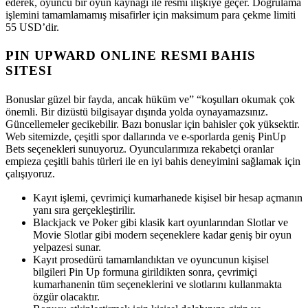
ederek, oyuncu bir oyun kaynağı ile resmi ilişkiye geçer. Doğrulama
işlemini tamamlamamış misafirler için maksimum para çekme limiti
55 USD’dir.
PIN UPWARD ONLINE RESMI BAHIS
SITESI
Bonuslar güzel bir fayda, ancak hüküm ve” “koşulları okumak çok
önemli. Bir dizüstü bilgisayar dışında yolda oynayamazsınız.
Güncellemeler gecikebilir. Bazı bonuslar için bahisler çok yüksektir.
Web sitemizde, çeşitli spor dallarında ve e-sporlarda geniş PinUp
Bets seçenekleri sunuyoruz. Oyuncularımıza rekabetçi oranlar
empieza çeşitli bahis türleri ile en iyi bahis deneyimini sağlamak için
çalışıyoruz.
Kayıt işlemi, çevrimiçi kumarhanede kişisel bir hesap açmanın
yanı sıra gerçekleştirilir.
Blackjack ve Poker gibi klasik kart oyunlarından Slotlar ve
Movie Slotlar gibi modern seçeneklere kadar geniş bir oyun
yelpazesi sunar.
Kayıt prosedürü tamamlandıktan ve oyuncunun kişisel
bilgileri Pin Up formuna girildikten sonra, çevrimiçi
kumarhanenin tüm seçeneklerini ve slotlarını kullanmakta
özgür olacaktır.