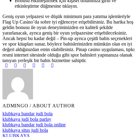
Bonusu etkinleştirmek için kişisel dolabınıza girin ve
etkinleştirme düğmesine tıklayın.
Geniş oyun yelpazesi ve düşük minimum para yatırma işlemleriyle
Flag Up Casino’da sobre iyi eğlenceye erişebilirsiniz. Bu harika hoş
geldin bonusu ile oyun deneyiminizden en kaliteli şekilde
yararlanacak, ayrıca geniş bir oyun yelpazesine erişebileceksiniz.
Ancak hepsi bu kadar değil – Pin-up ayrıca çeşitli bahis seçenekleri
ve spor kitapları sunar, böylece bahislerinizden mümkün olan en iyi
değeri aldığınızdan emin olabilirsiniz. Pinap casino uygulaması, tıpkı
resmi internet sitesinde olduğu gibi spor bahisleri yapmanıza olanak
tanıyan yerleşik bir bahis hizmetine sahiptir.
ADMINGO
/ ABOUT AUTHOR
klubkaya bandar judi bola
klubkaya judi bola parlay
klubkaya bandar judi bola online
klubkaya situs judi bola
KLUBKAYA