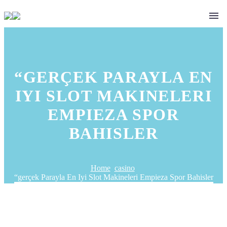
“GERÇEK PARAYLA EN
IYI SLOT MAKINELERI
EMPIEZA SPOR
BAHISLER
Home
casino
“gerçek Parayla En Iyi Slot Makineleri Empieza Spor Bahisler