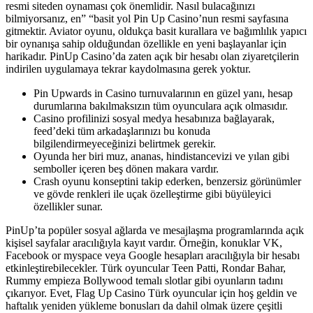
resmi siteden oynaması çok önemlidir. Nasıl bulacağınızı
bilmiyorsanız, en” “basit yol Pin Up Casino’nun resmi sayfasına
gitmektir. Aviator oyunu, oldukça basit kurallara ve bağımlılık yapıcı
bir oynanışa sahip olduğundan özellikle en yeni başlayanlar için
harikadır. PinUp Casino’da zaten açık bir hesabı olan ziyaretçilerin
indirilen uygulamaya tekrar kaydolmasına gerek yoktur.
Pin Upwards in Casino turnuvalarının en güzel yanı, hesap
durumlarına bakılmaksızın tüm oyunculara açık olmasıdır.
Casino profilinizi sosyal medya hesabınıza bağlayarak,
feed’deki tüm arkadaşlarınızı bu konuda
bilgilendirmeyeceğinizi belirtmek gerekir.
Oyunda her biri muz, ananas, hindistancevizi ve yılan gibi
semboller içeren beş dönen makara vardır.
Crash oyunu konseptini takip ederken, benzersiz görünümler
ve gövde renkleri ile uçak özelleştirme gibi büyüleyici
özellikler sunar.
PinUp’ta popüler sosyal ağlarda ve mesajlaşma programlarında açık
kişisel sayfalar aracılığıyla kayıt vardır. Örneğin, konuklar VK,
Facebook or myspace veya Google hesapları aracılığıyla bir hesabı
etkinleştirebilecekler. Türk oyuncular Teen Patti, Rondar Bahar,
Rummy empieza Bollywood temalı slotlar gibi oyunların tadını
çıkarıyor. Evet, Flag Up Casino Türk oyuncular için hoş geldin ve
haftalık yeniden yükleme bonusları da dahil olmak üzere çeşitli