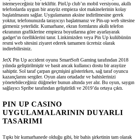
istemeyeceğiniz bir tekliftir. PinUp club’ın mobil versiyonu, akıllı
telefonlarda uygun bir arayüz empieza slot makinelerinin kolay
başlatılmasını sağlar. Uygulamanın aksine indirilmesine gerek
yoktur, telefonunuzda tarayıcıyı başlatmanız ve Pin-up web sitesine
girmeniz yeterlidir. Kumarhane, ekran formlarını akıllı telefon
ekranının grafiklerine empieza boyutlarına göre ayarlayarak
gadget’ın özelliklerini tanır. Linkimizden veya Pin Up kulübünün
resmi web sitesini ziyaret ederek tamamen ücretsiz olarak
indirebilirsiniz.
JetX Pin Up accident oyunu SmartSoft Gaming tarafından 2018
yılında geliştirilmiştir ve basit ancak kullanıcı dostu bir arayüze
sahiptir. Sol taraf çarpan geçmişini gösterirken, sağ taraf oyuncu
kazançlarını sergiler. Oyun alanı ortadadır ve bahislerinizi
yönetebileceğiniz düğmeler bunun altında yer alır. Bu oyun, saygın
sağlayıcı Spribe tarafından geliştirildi ve 2019’da ortaya çıktı.
PIN UP CASINO
UYGULAMALARININ DUYARLI
TASARIMI
Tıpkı bir kumarhanede olduğu gibi, bir bahis şirketinin tam olarak