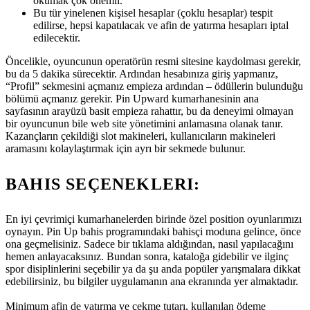
okumak çok önemli.
Bu tür yinelenen kişisel hesaplar (çoklu hesaplar) tespit
edilirse, hepsi kapatılacak ve afin de yatırma hesapları iptal
edilecektir.
Öncelikle, oyuncunun operatörün resmi sitesine kaydolması gerekir,
bu da 5 dakika sürecektir. Ardından hesabınıza giriş yapmanız,
“Profil” sekmesini açmanız empieza ardından – ödüllerin bulunduğu
bölümü açmanız gerekir. Pin Upward kumarhanesinin ana
sayfasının arayüzü basit empieza rahattır, bu da deneyimi olmayan
bir oyuncunun bile web site yönetimini anlamasına olanak tanır.
Kazançların çekildiği slot makineleri, kullanıcıların makineleri
aramasını kolaylaştırmak için ayrı bir sekmede bulunur.
BAHIS SEÇENEKLERI:
En iyi çevrimiçi kumarhanelerden birinde özel position oyunlarımızı
oynayın. Pin Up bahis programındaki bahisçi moduna gelince, önce
ona geçmelisiniz. Sadece bir tıklama aldığından, nasıl yapılacağını
hemen anlayacaksınız. Bundan sonra, kataloğa gidebilir ve ilginç
spor disiplinlerini seçebilir ya da şu anda popüler yarışmalara dikkat
edebilirsiniz, bu bilgiler uygulamanın ana ekranında yer almaktadır.
Minimum afin de yatırma ve çekme tutarı, kullanılan ödeme