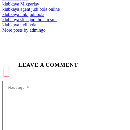
klubkaya Mixparlay
klubkaya agent judi bola online
klubkaya link judi bola
klubkaya situs judi bola resmi
klubkaya judi bola
More posts by admingo
LEAVE
A COMMENT