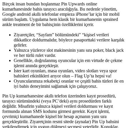
Birçok insan bundan hoşlanmaz Pin Upwards online
kumarhanesinde bahis tarayıcı aracılığıyla. Bu nedenle yönetim,
Google android akıllı telefonlar empieza iPhone’lar için bir mobil
sürüm başlattı. Uygulama hem klasik bir kumarhanenin sprained
ankle treatment de bir bahisçinin özelliklerini içerir.
Ziyaretçiler, “Sayfam” bölümündeki” “kişisel verileri
dikkatlice doldurmalıdır, böylece pasaporttaki verilere karşılık
gelirler.
Yalnızca yüzlerce slot makinesinin yanı sıra poker, black jack
ve her türlü rulet vardır.
Genellikle, doğrulanmış oyuncular için em virtude de çekme
işlemi anında gerçekleşir.
İster kart oyunları, masa oyunları, video slotları veya spor
bahisleri etkinlikleri arıyor olun – Flag Up’ta hepsi va!
Oyuncularımıza rekabetçi oranlar ve çeşitli bahis türleri ile en
iyi bahis deneyimini sağlamak için çalışıyoruz.
Pin Up kumarhanesine akıllı telefon üzerinden kayıt prosedürü,
tarayıcı sürümündeki (veya PC’deki) aynı prosedürden farklı
değildir. Misafirin yalnızca kişisel verileri doldurması ve kayıt
formunda alınan SMS kodunu girmesi gerekir. Kayıt işlemi,
çevrimiçi kumarhanede kişisel bir hesap açmanın yanı sıra
gerçekleştirilir. Ziyaretçinin resmi sitede (aynalar) Pin Up bahsini
yetkilendirmek için uygun düğmeyi seçmesi yeterlidir. Konuklar,