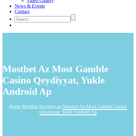
Video Gallery
News & Events
Contact
Mostbet Az Most Gamble
Casino Qeydiyyat, Yukle
Android Ap
Home
Mostbet Azerbaycan
Mostbet Az Most Gamble Casino
Qeydiyyat, Yukle Android Ap