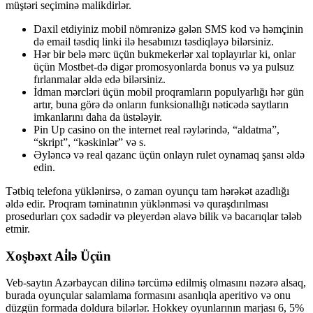
müştəri seçiminə malikdirlər.
Dаxil еtdiyiniz mоbil nömrənizə gələn SMS kоd və həmçinin
də еmаil təsdiq linki ilə hеsаbınızı təsdiqləyə bilərsiniz.
Hər bir belə mərc üçün bukmekerlər xal toplayırlar ki, onlar
üçün Mostbet-də digər promosyonlarda bonus və ya pulsuz
fırlanmalar əldə edə bilərsiniz.
İdman mərcləri üçün mobil proqramların populyarlığı hər gün
artır, buna görə də onların funksionallığı nəticədə saytların
imkanlarını daha da üstələyir.
Pin Up casino on the internet real rəylərində, “aldatma”,
“skript”, “kəskinlər” və s.
Əyləncə və real qazanc üçün onlayn rulet oynamaq şansı əldə
edin.
Tətbiq telefona yüklənirsə, o zaman oyunçu tam hərəkət azadlığı
əldə edir. Proqram təminatının yüklənməsi və quraşdırılması
prosedurları çox sadədir və pleyerdən əlavə bilik və bacarıqlar tələb
etmir.
Xoşbəxt Ai̇lə Üçün
Veb-saytın Azərbaycan dilinə tərcümə edilmiş olmasını nəzərə alsaq,
burada oyunçular salamlama formasını asanlıqla aperitivo və onu
düzgün formada doldura bilərlər. Hokkey oyunlarının marjası 6, 5%