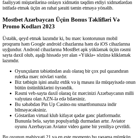
fəaliyyəti müştərilərinə onlayn xidmətin təqdim etdiyi xidmətlərdən
istifadə etmək üçün ən rahat şəraiti təmin etməyə yönəlib.
Mostbet Azərbaycan Üçün Bonus Təklifləri Və
Promo Kodları 2023
Üstəlik, qeyd etmək lazımdır ki, bu mərc kontorunun mobil
proqramı həm Google android cihazlarına həm də iOS cihazlarına
uyğundur. Android cihazlarına MostBet apk yükləmək üçün rəsmi
sayta daxil olub, aşağı hissədə yer alan «Yüklə» sözünə klikləmək
lazımdır.
Oyunçuların təbiətindən asılı olaraq bir çox pul qazandıran
ruletka mərc növləri vardır.
Biz tətbiqin işini analiz etdik və iş masası ilə müqayisədə onun
bütün üstünlüklərini öyrəndik.
Rəsmi veb-sayta daxil olaraq öz mərcinizi Azərbaycanın milli
valyutası olan AZN-lə edə bilərsiniz.
Bu səbəbdən Pin Up Casino-nu smartfonunuza indir
bilməyəcəksiniz.
Göstərilən virtual klub kifayət qədər gənc platformadır.
Bununla belə, saytın populyarlığı durmadan artır. Aviator
oyunu Azerbaycan Aviator video game bir yeniliyə çevrildi.
Bu oyunun mahiyyəti 21 və en este momento bu rəqəmə mümkün