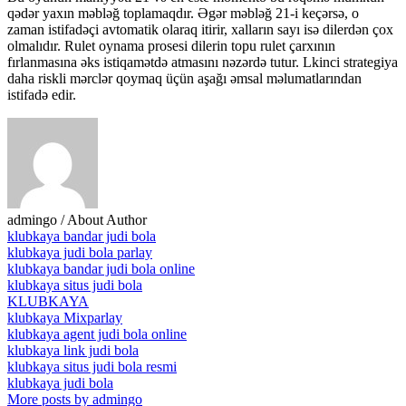
qədər yaxın məbləğ toplamaqdır. Əgər məbləğ 21-i keçərsə, o
zaman istifadəçi avtomatik olaraq itirir, xalların sayı isə dilerdən çox
olmalıdır. Rulet oynama prosesi dilerin topu rulet çarxının
fırlanmasına əks istiqamətdə atmasını nəzərdə tutur. Lkinci strategiya
daha riskli mərclər qoymaq üçün aşağı əmsal məlumatlarından
istifadə edir.
admingo
/ About Author
klubkaya bandar judi bola
klubkaya judi bola parlay
klubkaya bandar judi bola online
klubkaya situs judi bola
KLUBKAYA
klubkaya Mixparlay
klubkaya agent judi bola online
klubkaya link judi bola
klubkaya situs judi bola resmi
klubkaya judi bola
More posts by admingo