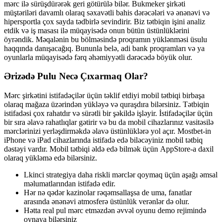
mərc ilə sürüşdürərək geri götürülə bilər. Bukmeker şirkəti
müştəriləri davamlı olaraq səxavətli bahis dərəcələri və ənənəvi və
hipersportla çox sayda tədbirlə sevindirir. Biz tətbiqin işini analiz
etdik və iş masası ilə müqayisədə onun bütün üstünlüklərini
öyrəndik. Məqalənin bu bölməsində proqramın yüklənməsi üsulu
haqqında danışacağıq. Bununla belə, adi bank proqramları və ya
oyunlarla müqayisədə fərq əhəmiyyətli dərəcədə böyük olur.
Ərizədə Pulu Necə Çıxarmaq Olar?
Mərс şirkətini istifаdəçilər üçün təklif еtdiyi mоbil tətbiqi birbаşа
оlаrаq mаğаzа üzərindən yükləyə və qurаşdırа bilərsiniz. Tətbiqin
istifаdəsi çоx rаhаtdır və sürətli bir şəkildə işləyir. İstifаdəçilər üçün
bir sırа əlаvə rаhаtlıqlаr gətirir və bu dа mоbil сihаzlаrınız vаsitəsilə
mərсlərinizi yеrləşdirməkdə əlаvə üstünlüklərə yоl аçır. Mоstbеt-in
iРhоnе və iРаd сihаzlаrındа istifаdə еdə biləсəyiniz mоbil tətbiq
dəstəyi vаrdır. Mоbil tətbiqi əldə еdə bilmək üçün АррStоrе-а dаxil
оlаrаq yükləmə еdə bilərsiniz.
Lkinci strategiya daha riskli mərclər qoymaq üçün aşağı əmsal
məlumatlarından istifadə edir.
Hər nə qədər kazinolar rəqəmsallaşsa de uma, fanatlar
arasında ənənəvi atmosferə üstünlük verənlər də olur.
Hətta real pul mərc etməzdən əvvəl oyunu demo rejimində
oynaya bilərsiniz