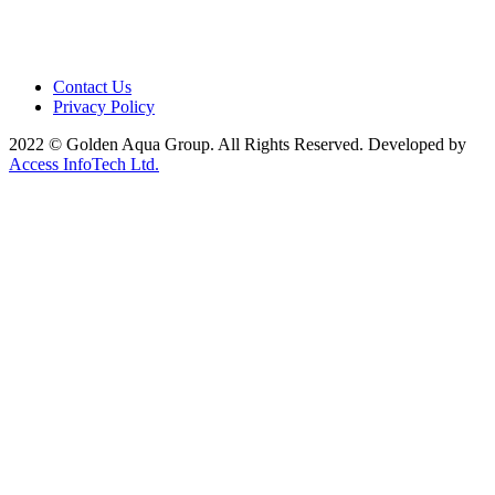
Contact Us
Privacy Policy
2022 © Golden Aqua Group. All Rights Reserved. Developed by
Access InfoTech Ltd.