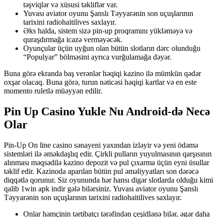
təşviqlər və xüsusi təkliflər var.
Yuvası aviator oyunu Şanslı Təyyarənin son uçuşlarının
tarixini radiohaitilives saxlayır.
Əks halda, sistem sizə pin-up proqramını yükləməyə və
quraşdırmağa icazə verməyəcək.
Oyunçular üçün uyğun olan bütün slotların dərc olunduğu
“Populyar” bölməsini ayrıca vurğulamağa dəyər.
Buna görə ekranda baş verənlər həqiqi kazino ilə mümkün qədər
oxşar olacaq. Buna görə, turun nəticəsi həqiqi kartlar və en este
momento ruletlə müəyyən edilir.
Pin Up Casino Yukle Nu Android-də Necə
Olar
Pin-Up On line casino sənayeni yaxından izləyir və yeni ödəmə
sistemləri ilə əməkdaşlıq edir. Çirkli pulların yuyulmasının qarşısının
alınması məqsədilə kazino depozit və pul çıxarma üçün eyni üsullar
təklif edir. Kazinoda aparılan bütün pul əməliyyatları son dərəcə
diqqətlə qorunur. Siz oyununda hər hansı digər slotlarda olduğu kimi
qalib 1win apk indir gələ bilərsiniz. Yuvası aviator oyunu Şanslı
Təyyarənin son uçuşlarının tarixini radiohaitilives saxlayır.
Onlar həmçinin tərtibatçı tərəfindən çeşidlənə bilər, əgər daha