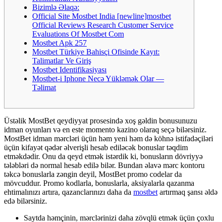
Bizimlə Əlaqə:
Official Site Mostbet India [newline]mostbet
Official Reviews Research Customer Service
Evaluations Of Mostbet Com
Mostbet Apk 257
Mostbet Türkiye Bahisçi Ofisinde Kayıt:
Talimatlar Ve Giriş
Mostbet Identifikasiyası
Mostbet-i Iphone Necə Yükləmək Olar —
Təlimat
Üstəlik MostBet qeydiyyat prosesində xoş gəldin bonusunuzu
idman oyunları və en este momento kazino olaraq seçə bilərsiniz.
MostBet idman mərcləri üçün həm yeni həm də köhnə istifadəçiləri
üçün kifayət qədər əlverişli hesab ediləcək bonuslar təqdim
etməkdədir. Onu da qeyd etmək istərdik ki, bonusların dövriyyə
tələbləri də normal hesab edilə bilər. Bundan əlavə mərc kontoru
təkcə bonuslarla zəngin deyil, MostBet promo codelar da
mövcuddur. Promo kodlarla, bonuslarla, aksiyalarla qazanma
ehtimalınızı artıra, qazanclarınızı daha da
mostbet
artırmaq şansı əldə
edə bilərsiniz.
Saytda həmçinin, mərclərinizi daha zövqlü etmək üçün çoxlu