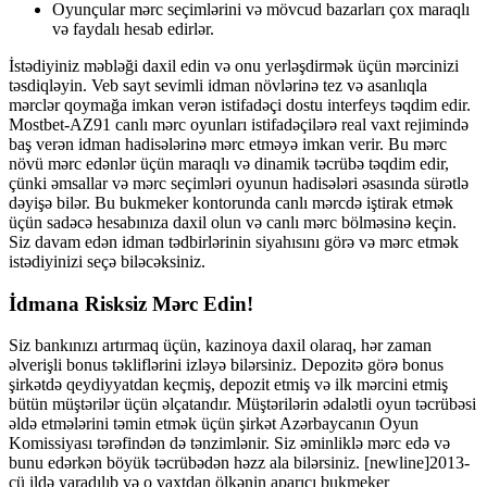
Oyunçular mərc seçimlərini və mövcud bazarları çox maraqlı
və faydalı hesab edirlər.
İstədiyiniz məbləği daxil edin və onu yerləşdirmək üçün mərcinizi
təsdiqləyin. Veb sayt sevimli idman növlərinə tez və asanlıqla
mərclər qoymağa imkan verən istifadəçi dostu interfeys təqdim edir.
Mostbet-AZ91 canlı mərc oyunları istifadəçilərə real vaxt rejimində
baş verən idman hadisələrinə mərc etməyə imkan verir. Bu mərc
növü mərc edənlər üçün maraqlı və dinamik təcrübə təqdim edir,
çünki əmsallar və mərc seçimləri oyunun hadisələri əsasında sürətlə
dəyişə bilər. Bu bukmeker kontorunda canlı mərcdə iştirak etmək
üçün sadəcə hesabınıza daxil olun və canlı mərc bölməsinə keçin.
Siz davam edən idman tədbirlərinin siyahısını görə və mərc etmək
istədiyinizi seçə biləcəksiniz.
İdmana Risksiz Mərc Edin!
Siz bankınızı artırmaq üçün, kazinoya daxil olaraq, hər zaman
əlverişli bonus təkliflərini izləyə bilərsiniz. Depozitə görə bonus
şirkətdə qeydiyyatdan keçmiş, depozit etmiş və ilk mərcini etmiş
bütün müştərilər üçün əlçatandır. Müştərilərin ədalətli oyun təcrübəsi
əldə etmələrini təmin etmək üçün şirkət Azərbaycanın Oyun
Komissiyası tərəfindən də tənzimlənir. Siz əminliklə mərc edə və
bunu edərkən böyük təcrübədən həzz ala bilərsiniz. [newline]2013-
cü ildə yaradılıb və o vaxtdan ölkənin aparıcı bukmeker