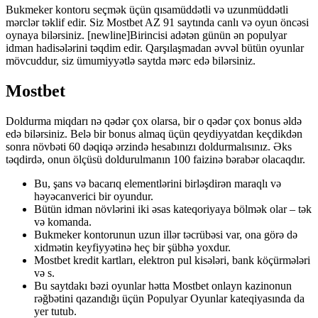
Bukmeker kontoru seçmək üçün qısamüddətli və uzunmüddətli
mərclər təklif edir. Siz Mostbet AZ 91 saytında canlı və oyun öncəsi
oynaya bilərsiniz. [newline]Birincisi adətən günün ən populyar
idman hadisələrini təqdim edir. Qarşılaşmadan əvvəl bütün oyunlar
mövcuddur, siz ümumiyyətlə saytda mərc edə bilərsiniz.
Mostbet
Doldurma miqdarı nə qədər çox olarsa, bir o qədər çox bonus əldə
edə bilərsiniz. Belə bir bonus almaq üçün qeydiyyatdan keçdikdən
sonra növbəti 60 dəqiqə ərzində hesabınızı doldurmalısınız. Əks
təqdirdə, onun ölçüsü doldurulmanın 100 faizinə bərabər olacaqdır.
Bu, şans və bacarıq elementlərini birləşdirən maraqlı və
həyəcanverici bir oyundur.
Bütün idman növlərini iki əsas kateqoriyaya bölmək olar – tək
və komanda.
Bukmeker kontorunun uzun illər təcrübəsi var, ona görə də
xidmətin keyfiyyətinə heç bir şübhə yoxdur.
Mostbet kredit kartları, elektron pul kisələri, bank köçürmələri
və s.
Bu saytdakı bəzi oyunlar hətta Mostbet onlayn kazinonun
rəğbətini qazandığı üçün Populyar Oyunlar kateqiyasında da
yer tutub.