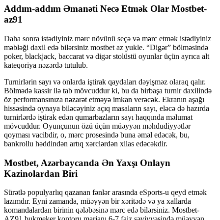
Addım-addım Əmanəti Necə Etmək Olar Mostbet-
az91
Daha sonra istədiyiniz mərc növünü seçə və mərc etmək istədiyiniz
məbləği daxil edə bilərsiniz mostbet az yukle. “Digər” bölməsində
poker, blackjack, baccarat və digər stolüstü oyunlar üçün ayrıca alt
kateqoriya nəzərdə tutulub.
Turnirlərin sayı və onlarda iştirak qaydaları dəyişməz olaraq qalır.
Bölmədə kassir ilə tab mövcuddur ki, bu da birbaşa turnir daxilində
öz performansınıza nəzarət etməyə imkan verəcək. Ekranın aşağı
hissəsində oynaya biləcəyiniz açıq masaların sayı, eləcə də hazırda
turnirlərdə iştirak edən qumarbazların sayı haqqında məlumat
mövcuddur. Oyunçunun özü üçün müəyyən məhdudiyyətlər
qoyması vacibdir, o, mərc prosesində buna əməl edəcək, bu,
bankrollu həddindən artıq xərclərdən xilas edəcəkdir.
Mostbet, Azərbaycanda Ən Yaxşı Onlayn
Kazinolardan Biri
Sürətlə populyarlıq qazanan fənlər arasında eSports-u qeyd etmək
lazımdır. Eyni zamanda, müəyyən bir xəritədə və ya xallarda
komandalardan birinin qələbəsinə mərc edə bilərsiniz. Mostbet-
AZ91 bukmeker kontoru marjanı 6-7 faiz səviyyəsində müəyyən