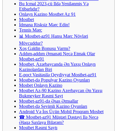
Bu Icmal 2023-cü Ildə Yenilənmiş Və
Etibarlıdır?
Onlayn Kazino Mostbet Az 91
Mostbet
İdmana Risksiz Mərc Edin!
Tennis Mərc
📊 Mostbet-az91 Hansı Mərc Növləri
Mövcuddur?
Xoş Gəldin Bonusu Varmı?
Addım-addım Əmanəti Necə Etmək Olar
Mostbet-az91
Mostbet, Azərbaycanda Ən Yaxşı Onlayn
Kazinolardan Biri
E-poçt Vasitəsilə Qeydiyyat Mostbet-az91
Mostbet-də Populyar Kazino Oyunları
Mosbet Onlayn Kazino
Mostbet Az-90 Kazino Azerbaycan Ən Yaxşı
Bukmeyker Rəsmi Sayt
Mostbet-az91-də Əsas Əmsallar
Mostbet-də Sevimli Kazino Oyunları
Android Və İos Üçün Mobil Proqram Mosbet
☎ Mostbet-az91 Müştəri Dəstəyi Ilə Necə
Əlaqə Saxlaya Bilərəm?
Mostbet Rəsmi Saytı