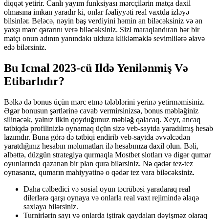
diqqət yetirir. Canlı yayım funksiyası mərcçilərin matça daxil
olmasına imkan yaradır ki, onlar fəaliyyəti real vaxtda izləyə
bilsinlər. Beləcə, nəyin baş verdiyini həmin an biləcəksiniz və ən
yaxşı mərc qərarını verə biləcəksiniz. Sizi maraqlandıran hər bir
matçı onun adının yanındakı ulduza klikləməklə sevimlilərə əlavə
edə bilərsiniz.
Bu Icmal 2023-cü Ildə Yenilənmiş Və
Etibarlıdır?
Bəlkə də bonus üçün mərc etmə tələblərini yerinə yetirməmisiniz.
Əgər bonusun şərtlərinə cavab vermirsinizsə, bonus məbləğiniz
silinəcək, yalnız ilkin qoyduğunuz məbləğ qalacaq. Xeyr, ancaq
tətbiqdə profilinizlə oynamaq üçün sizə veb-saytda yaradılmış hesab
lazımdır. Buna görə də tətbiqi endirib veb-saytda əvvəlcədən
yaratdığınız hesabın məlumatları ilə hesabınıza daxil olun. Bəli,
əlbəttə, düzgün strategiya qurmaqla Mostbet slotları və digər qumar
oyunlarında qazanan bir plan qura bilərsiniz. Nə qədər tez-tez
oynasanız, qumarın mahiyyətinə o qədər tez vara biləcəksiniz.
Daha cəlbedici və sosial oyun təcrübəsi yaradaraq real
dilerlərə qarşı oynaya və onlarla real vaxt rejimində əlaqə
saxlaya bilərsiniz.
Turnirlərin sayı və onlarda iştirak qaydaları dəyişməz olaraq