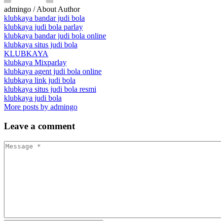
admingo
/ About Author
klubkaya bandar judi bola
klubkaya judi bola parlay
klubkaya bandar judi bola online
klubkaya situs judi bola
KLUBKAYA
klubkaya Mixparlay
klubkaya agent judi bola online
klubkaya link judi bola
klubkaya situs judi bola resmi
klubkaya judi bola
More posts by admingo
Leave
a comment