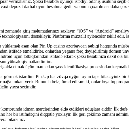
ar verməlisiniz. Şəxsi hesabda oyunçu istədiyi ödəniş üsulunu seçib onu
 vaxt depozit dərhal oyun hesabına gedir və onun çıxarılması daha çox v
ni zamanda giriş məlumatlarınızı saxlayır. “iOS” və “Android” əməliyya
nologiyasını dəstəkləyir. Platforma müxtəlif əyləncələr təklif edir, lak
 yükləmək asan olan Pin Up casino azerbaycan tətbiqi haqqında müsbət 
ndan istifadə etməlidirlər, onlardan yeganə fərq dəyişdirilmiş domen ünv
oid üçün tətbiqlərindən istifadə edərək şəxsi hesabınıza daxil ola bilə
ını yüksək qiymətləndirdim.
ş əldə etmək üçün mərc edən şəxs identifikasiya prosesindən keçməlidi
görmək istərdim. Pin-Up hər zövqə uyğun oyun tapa biləcəyiniz bir kazi
rtırmağa imkan verir. Bununla belə, ümid edirəm ki, onlar loyallıq pro
üçün yaxşı seçimdir.
torunda idman mərclərindən əldə etdikləri uduşlara aiddir. İlk dəfə g
o hər bir istifadəçini diqqətlə yoxlayır. İlk geri çəkilmə zamanı admin
erə bilərsiniz.