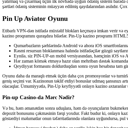
yatırmaq və çıxarmaq üçün ilk növbədə uyğun ödəniş sistemi barədə qər
şərtləri ödəniş sisteminin müəyyən edilmiş qaydalarından asılıdır. Çox
Pin Up Aviator Oyunu
Etibarlı VPN-dən istifadə müxtəlif blokları keçməyə imkan verir və ey
kazino proqramını quraşdıra bilərlər. Pin-Up kazino proqramı HTML5 tex
Qumarbazların şərhlərində Android və ahora iOS smartfonlarına
Rəsmi resursun bloklanması halında istifadəçilər güzgü saytları
Eynilə, siz PIN-UP-un mobil versiyasından, həmçinin iOS və Andr
Hər zaman kömək etməyə hazır olan mehriban dəstək komandas
Qeydiyyat formasını doldurduqdan sonra oyun hesabına tam giri
Oyunu daha da maraqlı etmək üçün daha çox promosyonlar və turnirlər 
geniş seçimi var. Kazinonun təklif etdiyi bonuslar udmaq şansınızı a
olacaqlar. Ümumiyyətlə, Pin-Up keyfiyyətli onlayn kazino axtaranlar 
Pin-up Casino-da Mərc Nədir?
Və bu, həm əmanətdən sonra uduşlara, həm də oyunçuların bukmeker kon
depozit bonusunu çəkməsinin fərqi yoxdur. Fakt budur ki, onlayn kazin
göstərdiyi məlumatlar onun təfərrüatlarında olanlara uyğundursa, pul v