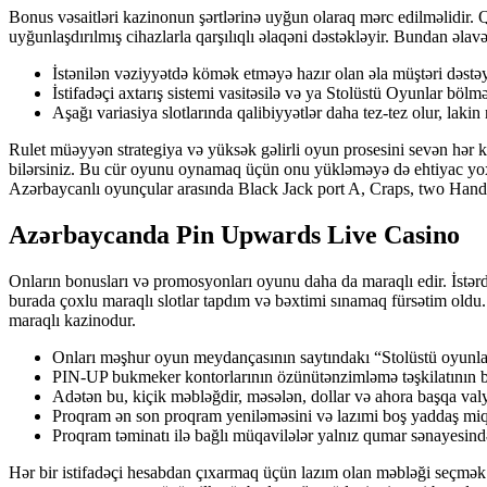
Bonus vəsaitləri kazinonun şərtlərinə uyğun olaraq mərc edilməlidir.
uyğunlaşdırılmış cihazlarla qarşılıqlı əlaqəni dəstəkləyir. Bundan əlav
İstənilən vəziyyətdə kömək etməyə hazır olan əla müştəri dəstəyi 
İstifadəçi axtarış sistemi vasitəsilə və ya Stolüstü Oyunlar bölm
Aşağı variasiya slotlarında qalibiyyətlər daha tez-tez olur, lakin 
Rulet müəyyən strategiya və yüksək gəlirli oyun prosesini sevən hər k
bilərsiniz. Bu cür oyunu oynamaq üçün onu yükləməyə də ehtiyac yoxdur
Azərbaycanlı oyunçular arasında Black Jack port A, Craps, two Hand
Azərbaycanda Pin Upwards Live Casino
Onların bonusları və promosyonları oyunu daha da maraqlı edir. İstər
burada çoxlu maraqlı slotlar tapdım və bəxtimi sınamaq fürsətim oldu.
maraqlı kazinodur.
Onları məşhur oyun meydançasının saytındakı “Stolüstü oyunlar
PIN-UP bukmeker kontorlarının özünütənzimləmə təşkilatının bir
Adətən bu, kiçik məbləğdir, məsələn, dollar və ahora başqa valy
Proqram ən son proqram yeniləməsini və lazımi boş yaddaş miq
Proqram təminatı ilə bağlı müqavilələr yalnız qumar sənayesind
Hər bir istifadəçi hesabdan çıxarmaq üçün lazım olan məbləği seçmə