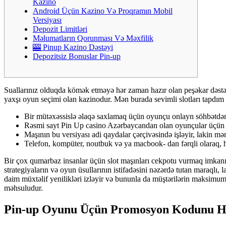
Kazino
Android Üçün Kazino Və Proqramın Mobil
Versiyası
Depozit Limitləri
Məlumatların Qorunması Və Məxfilik
🎰 Pinup Kazino Dəstəyi
Depozitsiz Bonuslar Pin-up
Suallarınız olduqda kömək etməyə hər zaman hazır olan peşəkar dəst
yaxşı oyun seçimi olan kazinodur. Mən burada sevimli slotları tapdı
Bir mütəxəssislə əlaqə saxlamaq üçün oyunçu onlayn söhbətdən,
Rəsmi sayt Pin Up casino Azərbaycandan olan oyunçular üçün l
Maşının bu versiyası adi qaydalar çərçivəsində işləyir, lakin mər
Telefon, kompüter, noutbuk və ya macbook- dan fərqli olaraq, hə
Bir çox qumarbaz insanlar üçün slot maşınları cekpotu vurmaq imkanı il
strategiyaların və oyun üsullarının istifadəsini nəzərdə tutan maraqlı, 
daim müxtəlif yenilikləri izləyir və bununla da müştərilərin maksimum 
məhsuludur.
Pin-up Oyunu Üçün Promosyon Kodunu H