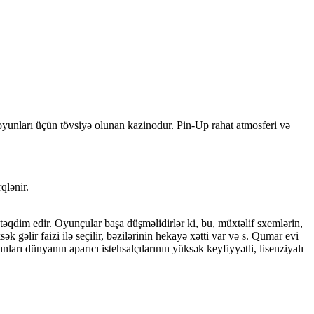
unları üçün tövsiyə olunan kazinodur. Pin-Up rahat atmosferi və
qlənir.
təqdim edir. Oyunçular başa düşməlidirlər ki, bu, müxtəlif sxemlərin,
k gəlir faizi ilə seçilir, bəzilərinin hekayə xətti var və s. Qumar evi
arı dünyanın aparıcı istehsalçılarının yüksək keyfiyyətli, lisenziyalı