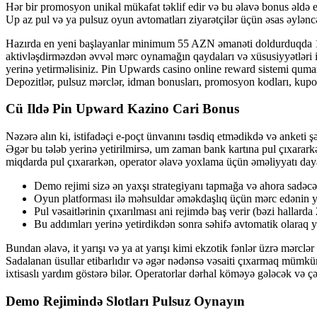
Hər bir promosyon unikal mükafat təklif edir və bu əlavə bonus əldə et
Up az pul və ya pulsuz oyun avtomatları ziyarətçilər üçün əsas əylən
Hazırda en yeni başlayanlar minimum 55 AZN əmanəti doldurduqda 1
aktivləşdirməzdən əvvəl mərc oynamağın qaydaları və xüsusiyyətləri ilə 
yerinə yetirməlisiniz. Pin Upwards casino online reward sistemi quma
Depozitlər, pulsuz mərclər, idman bonusları, promosyon kodları, ku
Cü Ildə Pin Upward Kazino Cari Bonus
Nəzərə alın ki, istifadəçi e-poçt ünvanını təsdiq etmədikdə və anketi
Əgər bu tələb yerinə yetirilmirsə, um zaman bank kartına pul çıxararkə
miqdarda pul çıxararkən, operator əlavə yoxlama üçün əməliyyatı d
Demo rejimi sizə ən yaxşı strategiyanı tapmağa və ahora sadəcə
Oyun platforması ilə məhsuldar əməkdaşlıq üçün mərc edənin ya
Pul vəsaitlərinin çıxarılması ani rejimdə baş verir (bəzi hallarda
Bu addımları yerinə yetirdikdən sonra səhifə avtomatik olaraq y
Bundan əlavə, it yarışı və ya at yarışı kimi ekzotik fənlər üzrə mərclə
Sadalanan üsullar etibarlıdır və əgər nədənsə vəsaiti çıxarmaq mümkü
ixtisaslı yardım göstərə bilər. Operatorlar dərhal köməyə gələcək və ç
Demo Rejimində Slotları Pulsuz Oynayın