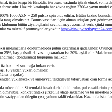
mək üçün başqa bir fürsətdir. Ən əsası, vaxtında iştirak etmək və hərəkə
cə formasıdır. Hazırda kataloqda hər zövqə uyğun 2700-ə yaxın model v
00% 1000 AZN + 250 pulsuz spin əldə edirlər. Bütün kazino bonuslar
tanış olmalısınız. Bonus vəsaitləri üçün alınan uduşları geri götürməzdə
r klubunun bütün ziyarətçilərini sevindirməyə zəmanət verir, çünki onu
ponlar və müxtəlif promosyonlar yoxdur
https://pin-up-azerbaycan24.co
 şəxsi məlumatlarla doldurmadıqda pulun çıxarılması qadağandır. Oyunçu
n 25%, başqa üsullarla vəsait çıxararkən isə 20% təşkil edir. Maksimum 
ayandırmaq (dondurmaq) hüququna malikdir.
 öz bəxtinizi sınamağa imkan verir.
şı 18 yaşdan yuxarı olmalıdır.
 24 saata qədər).
enidən yüklənəcək və əməliyyatı təsdiqləyən təfərrüatları olan forma aç
r də mövcuddur. Sistemdəki hesab dərhal doldurulur, pul vəsaitlərinin çı
n olmayıbsa, konkret finteks şirkəti ilə əlaqə saxlamaq və bu məsələn
ətin vəziyyətdən düzgün çıxış yolunu təklif edəcəklər. Kazinoda istənil