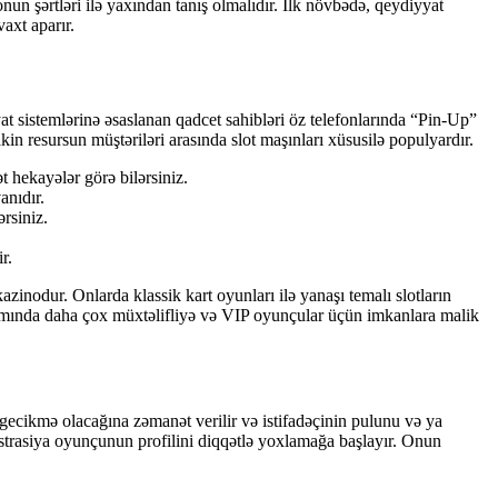
n şərtləri ilə yaxından tanış olmalıdır. İlk növbədə, qeydiyyat
axt aparır.
t sistemlərinə əsaslanan qadcet sahibləri öz telefonlarında “Pin-Up”
in resursun müştəriləri arasında slot maşınları xüsusilə populyardır.
hekayələr görə bilərsiniz.
anıdır.
rsiniz.
r.
nodur. Onlarda klassik kart oyunları ilə yanaşı temalı slotların
qramında daha çox müxtəlifliyə və VIP oyunçular üçün imkanlara malik
ecikmə olacağına zəmanət verilir və istifadəçinin pulunu və ya
istrasiya oyunçunun profilini diqqətlə yoxlamağa başlayır. Onun