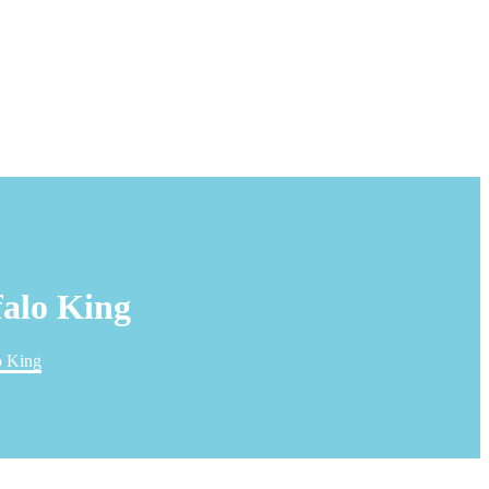
falo King
o King