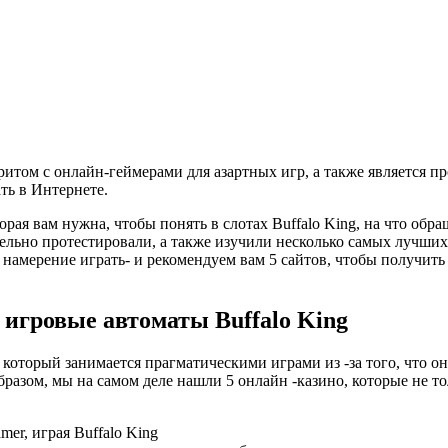
аворитом с онлайн-геймерами для азартных игр, а также является
ть в Интернете.
орая вам нужна, чтобы понять в слотах Buffalo King, на что обр
ельно протестировали, а также изучили несколько самых лучших
кже намерение играть- и рекомендуем вам 5 сайтов, чтобы получи
 игровые автоматы Buffalo King
оторый занимается прагматическими играми из -за того, что он 
разом, мы на самом деле нашли 5 онлайн -казино, которые не т
er, играя Buffalo King