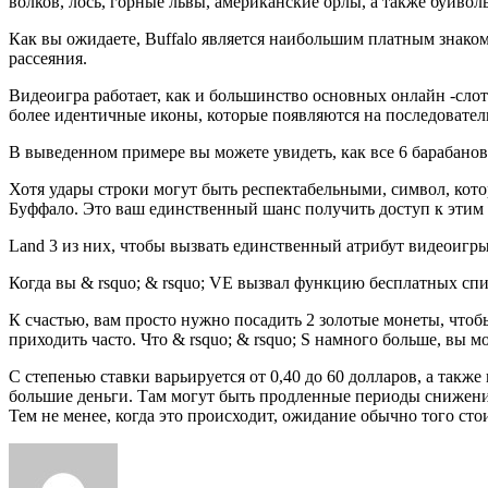
волков, лось, горные львы, американские орлы, а также буйвол
Как вы ожидаете, Buffalo является наибольшим платным знаком 
рассеяния.
Видеоигра работает, как и большинство основных онлайн -сло
более идентичные иконы, которые появляются на последовател
В выведенном примере вы можете увидеть, как все 6 барабанов 
Хотя удары строки могут быть респектабельными, символ, котор
Буффало. Это ваш единственный шанс получить доступ к этим
Land 3 из них, чтобы вызвать единственный атрибут видеоигры,
Когда вы & rsquo; & rsquo; VE вызвал функцию бесплатных спи
К счастью, вам просто нужно посадить 2 золотые монеты, чтобы 
приходить часто. Что & rsquo; & rsquo; S намного больше, вы м
С степенью ставки варьируется от 0,40 до 60 долларов, а также 
большие деньги. Там могут быть продленные периоды снижени
Тем не менее, когда это происходит, ожидание обычно того стои