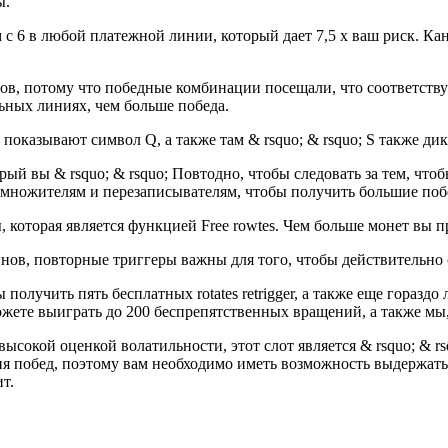
ы.
с 6 в любой платежной линии, который дает 7,5 x ваш риск. Кань
тов, потому что победные комбинации посещали, что соответст
ьных линиях, чем больше победа.
показывают символ Q, а также там & rsquo; & rsquo; S также дик
ый вы & rsquo; & rsquo; Повтодно, чтобы следовать за тем, что
 множителям и перезаписывателям, чтобы получить большие поб
 которая является функцией Free rowtes. Чем больше монет вы п
нов, повторные триггеры важны для того, чтобы действительно 
получить пять бесплатных rotates retrigger, а также еще горазд
ожете выиграть до 200 беспрепятственных вращений, а также мы, и
высокой оценкой волатильности, этот слот является & rsquo; & rs
я побед, поэтому вам необходимо иметь возможность выдержать
т.