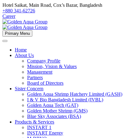
Hotel Saikat, Main Road, Cox’s Bazar, Bangladesh
+880 341-62726
Career
Primary Menu
Home
About Us
Company Profile
Mission, Vision & Values
Management
Partners
Board of Directors
Sister Concern
Golden Aqua Shrimp Hatchery Limited (GASH)
I & V Bio Bangladesh Limited (IVBL)
Golden Aqua Tech (GAT)
Golden Mother Shrimp (GMS)
Blue Sky Associates (BSA)
Products & Services
INSTART 1
INSTART Energy