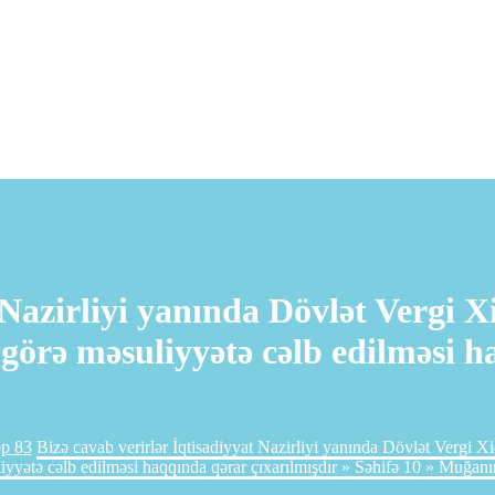
 Nazirliyi yanında Dövlət Vergi X
görə məsuliyyətə cəlb edilməsi h
pp 83
Bizə cavab verirlər İqtisadiyyat Nazirliyi yanında Dövlət Vergi X
iyyətə cəlb edilməsi haqqında qərar çıxarılmışdır » Səhifə 10 » Muğanı