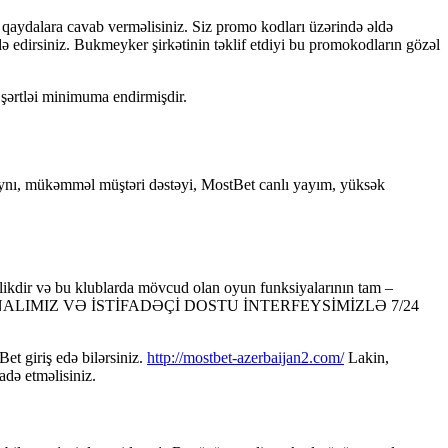
 qaydalara cavab verməlisiniz. Siz promo kodları üzərində əldə
ə edirsiniz. Bukmeyker şirkətinin təklif etdiyi bu promokodların gözəl
 şərtləi minimuma endirmişdir.
izaynı, mükəmməl müştəri dəstəyi, MostBet canlı yayım, yüksək
malikdir və bu klublarda mövcud olan oyun funksiyalarının tam –
NİŞ TERMİNALIMIZ VƏ İSTİFADƏÇİ DOSTU İNTERFEYSİMİZLƏ 7/24
et giriş edə bilərsiniz.
http://mostbet-azerbaijan2.com/
Lakin,
adə etməlisiniz.