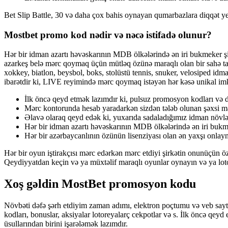
Bet Slip Battle, 30 və daha çox bahis oynayan qumarbazlara diqqət yet
Mostbet promo kod nədir və nəcə istifadə olunur?
Hər bir idman azartı həvəskarının MDB ölkələrində ən iri bukmeker şi
azarkeş belə mərc qoymaq üçün mütləq özünə maraqlı olan bir sahə tap
xokkey, biatlon, beysbol, boks, stolüstü tennis, snuker, velosiped i
ibarətdir ki, LIVE reyimində mərc qoymaq istəyən hər kəsə unikal imkan
İlk öncə qeyd etmək lazımdır ki, pulsuz promosyon kodları və d
Mərc kontorunda hesab yaradarkən sizdən tələb olunan şəxsi məl
Əlavə olaraq qeyd edək ki, yuxarıda sadaladığımız idman növlə
Hər bir idman azartı həvəskarının MDB ölkələrində ən iri bukm
Hər bir azərbaycanlının özünün lisenziyası olan ən yaxşı onlayn 
Hər bir oyun iştirakçısı mərc edərkən mərc etdiyi şirkətin onunüçün öz
Qeydiyyatdan keçin və ya müxtəlif maraqlı oyunlar oynayın və ya loto
Xoş gəldin MostBet promosyon kodu
Növbəti dəfə şərh etdiyim zaman adımı, elektron poçtumu və veb sayt
kodları, bonuslar, aksiyalar lotoreyalarç cekpotlar və s. İlk öncə qe
üsullarından birini işarələmək lazımdır.