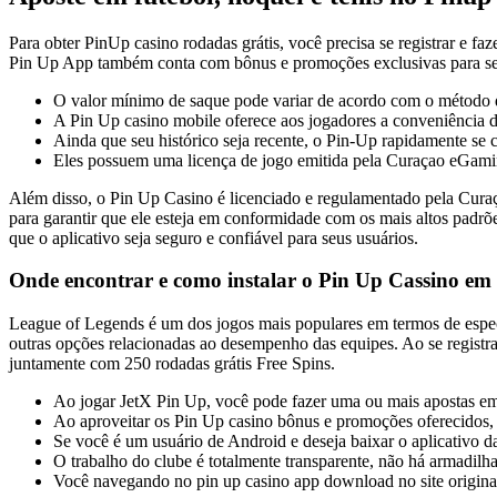
Para obter PinUp casino rodadas grátis, você precisa se registrar e fa
Pin Up App também conta com bônus e promoções exclusivas para seu
O valor mínimo de saque pode variar de acordo com o método 
A Pin Up casino mobile oferece aos jogadores a conveniência de
Ainda que seu histórico seja recente, o Pin-Up rapidamente se 
Eles possuem uma licença de jogo emitida pela Curaçao eGaming
Além disso, o Pin Up Casino é licenciado e regulamentado pela Curaç
para garantir que ele esteja em conformidade com os mais altos padrõe
que o aplicativo seja seguro e confiável para seus usuários.
Onde encontrar e como instalar o Pin Up Cassino em
League of Legends é um dos jogos mais populares em termos de especta
outras opções relacionadas ao desempenho das equipes. Ao se registra
juntamente com 250 rodadas grátis Free Spins.
Ao jogar JetX Pin Up, você pode fazer uma ou mais apostas em c
Ao aproveitar os Pin Up casino bônus e promoções oferecidos, 
Se você é um usuário de Android e deseja baixar o aplicativo da
O trabalho do clube é totalmente transparente, não há armadilha
Você navegando no pin up casino app download no site original