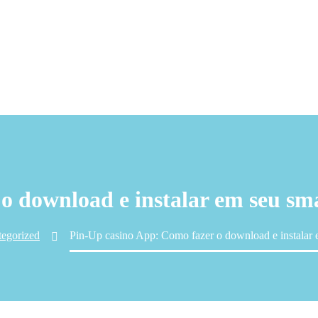
o download e instalar em seu s
egorized
Pin-Up casino App: Como fazer o download e instalar