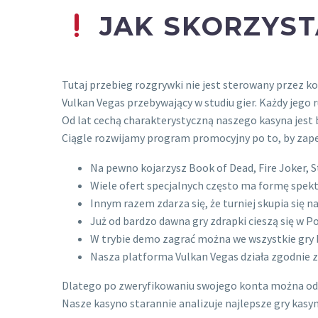
JAK SKORZYST
Tutaj przebieg rozgrywki nie jest sterowany przez k
Vulkan Vegas przebywający w studiu gier. Każdy jego r
Od lat cechą charakterystyczną naszego kasyna jest
Ciągle rozwijamy program promocyjny po to, by zap
Na pewno kojarzysz Book of Dead, Fire Joker, S
Wiele ofert specjalnych często ma formę spekt
Innym razem zdarza się, że turniej skupia się
Już od bardzo dawna gry zdrapki cieszą się w P
W trybie demo zagrać można we wszystkie gry b
Nasza platforma Vulkan Vegas działa zgodnie z
Dlatego po zweryfikowaniu swojego konta można od r
Nasze kasyno starannie analizuje najlepsze gry kasy