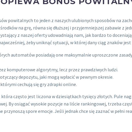
 OPIEWA BONUS POWITALN
ów powitalnych to jeden z naszych ulubionych sposobów na zachę
 środków na grę, równa się dłuższej i przyjemniejszej zabawie z j
zystający z naszej oferty udowadniają nam, jak bardzo to doceni
ajwcześniej, żeby uniknąć sytuacji, w której dany ciąg znaków jest 
których automatów posiadają one maksymalnie uproszczone zasady,
rzez komputerowe algorytmy, lecz przez prawdziwych ludzi.
dotyczący depozytu, jaki mogą wpłacić w pewnym okresie.
którymi cechują się gry zdrapki online.
tóra często jest liczona w dziesiątkach tysięcy złotych. Pule nag
wej. By osiągać wysokie pozycje na liście rankingowej, trzeba częs
 przynoszą spore emocje. Jeśli jednak chce się zaznać w pełni re