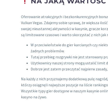
NA JAKĄ WARTOŚĆ
Oferowanie atrakcyjnych i bezkonkurencyjnych bonus
Vulkan Vegas. Zdajemy sobie sprawę, że większa ilość
swojej nieustannej aktywności w kasynie, gracze kor
są limitowane czasowo i warto skorzystać z nich jak n
W przeciwieństwie do gier karcianych czy nie
żadnych problemów.
Tutaj przebieg rozgrywki nie jest sterowany p
Użytkownicy naszej strony mogą ustalić limit 
Dobrze jest zatem przeczytać najpierw zasady, 
Na każdy z nich przyznajemy dodatkową pulę nagród, k
którzy osiągnęli najwyższe pozycje na liście rankingo
Wszystkie typy gier dostępne w naszym kasynie online
kasyno na żywo.