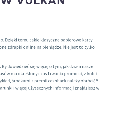
A W VULKAN
go. Dzięki temu takie klasyczne papierowe karty
 zdrapki online na pieniądze. Nie jest to tylko
By dowiedzieć się więcej o tym, jak działa nasze
usów ma określony czas trwania promocji, z kolei
ład, środkami z premii cashback należy obrócić 5-
runki i więcej użytecznych informacji znajdziesz w