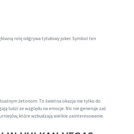
 główną rolę odgrywa tytułowy joker. Symbol ten
rtualnym żetonom. To świetna okazja nie tylko do
ją ludzi ze względu na emocje. Nic nie generuje zaś
urniejów, które wzbudzają wielkie zainteresowanie.