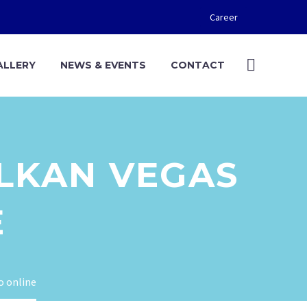
Career
ALLERY
NEWS & EVENTS
CONTACT
LKAN VEGAS
E
o online