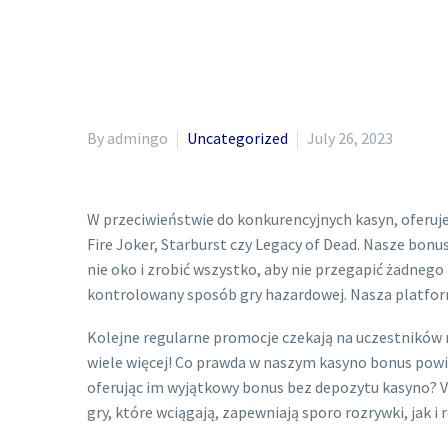
By admingo
Uncategorized
July 26, 2023
W przeciwieństwie do konkurencyjnych kasyn, oferuje
Fire Joker, Starburst czy Legacy of Dead. Nasze bo
nie oko i zrobić wszystko, aby nie przegapić żadneg
kontrolowany sposób gry hazardowej. Nasza platform
Kolejne regularne promocje czekają na uczestnikó
wiele więcej! Co prawda w naszym kasyno bonus powit
oferując im wyjątkowy bonus bez depozytu kasyno? V
gry, które wciągają, zapewniają sporo rozrywki, jak