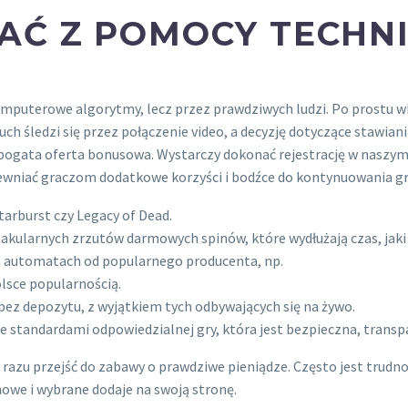
AĆ Z POMOCY TECHN
omputerowe algorytmy, lecz przez prawdziwych ludzi. Po prostu wk
uch śledzi się przez połączenie video, a decyzję dotyczące stawian
 bogata oferta bonusowa. Wystarczy dokonać rejestrację w naszym
ewniać graczom dodatkowe korzyści i bodźce do kontynuowania gr
tarburst czy Legacy of Dead.
akularnych zrzutów darmowych spinów, które wydłużają czas, jaki 
 na automatach od popularnego producenta, np.
olsce popularnością.
ez depozytu, z wyjątkiem tych odbywających się na żywo.
e standardami odpowiedzialnej gry, która jest bezpieczna, transp
azu przejść do zabawy o prawdziwe pieniądze. Często jest trudno 
nowe i wybrane dodaje na swoją stronę.