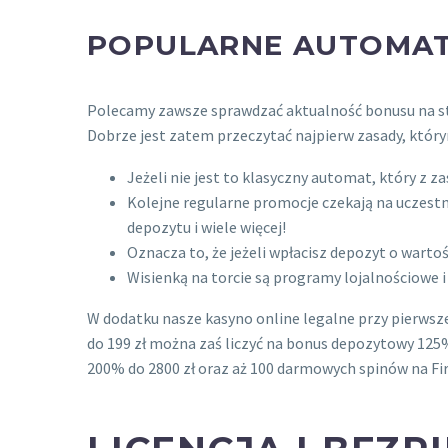
POPULARNE AUTOMATY
Polecamy zawsze sprawdzać aktualność bonusu na str
Dobrze jest zatem przeczytać najpierw zasady, którym
Jeżeli nie jest to klasyczny automat, który z 
Kolejne regularne promocje czekają na uczes
depozytu i wiele więcej!
Oznacza to, że jeżeli wpłacisz depozyt o wartoś
Wisienką na torcie są programy lojalnościowe i
W dodatku nasze kasyno online legalne przy pierwsze
do 199 zł można zaś liczyć na bonus depozytowy 125%
200% do 2800 zł oraz aż 100 darmowych spinów na Fir