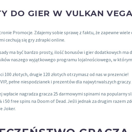
 DO GIER W VULKAN VEGA
onie Promocje. Zdajemy sobie sprawę z faktu, że zapewne wiele os
i cechują się gry zdrapki online.
zasady ma być bardzo prosty, ilość bonusów i gier dodatkowych ma 
tników naszego wyjątkowego programu lojalnościowego, w który
ci 100 złotych, drugie 120 złotych otrzymasz od nas w prezencie!
 VIP, pełne niespodzianek i prezentów dla najwytrwalszych graczy.
j wpłacie nagradza gracza 25 darmowymi spinami na popularny slo
 i 50 free spins na Doom of Dead. Jeśli jednak za drugim razem zd
e Joker.