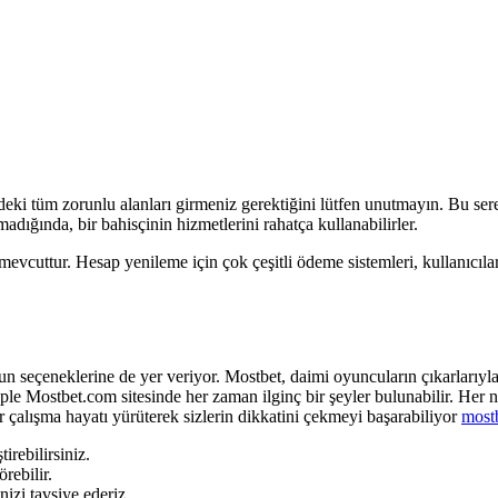
ndeki tüm zorunlu alanları girmeniz gerektiğini lütfen unutmayın. Bu se
ığında, bir bahisçinin hizmetlerini rahatça kullanabilirler.
mevcuttur. Hesap yenileme için çok çeşitli ödeme sistemleri, kullanıcıla
yun seçeneklerine de yer veriyor. Mostbet, daimi oyuncuların çıkarlarıy
e Mostbet.com sitesinde her zaman ilginç bir şeyler bulunabilir. Her n
r çalışma hayatı yürüterek sizlerin dikkatini çekmeyi başarabiliyor
mostb
rebilirsiniz.
rebilir.
izi tavsiye ederiz.