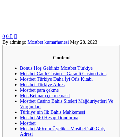
0
0


By admingo
Mostbet kumarhanesi
May 28, 2023
Content
Bonus Hoş Geldiniz Mostbet Türkiye
Mostbet Canlı Casino – Garanti Casino Giris
Mostbet Türkiye Daha İyi Ofis Kitabı
Mostbet Türkiye Adres
Mostbet para çekme
MostBet para çekme nasıl
Mostbet Casino Bahis Siteleri Mağduriyetleri Ve
Vurgunları
Türkiye’nin Ilk Bahis Mahkemesi
Mostbet240 Hesap Dondurma
Mostbet
Mostbet240com Üyelik – Mostbet 240 Giriş
Adresi