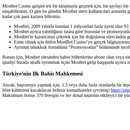
Mostbet Casino girişini tek bir tıklamayla geçmek için, bir sayfayı bi
ulaşabilirsiniz. O gün bu gündür Mostbet sitesi kullanıcıları arasında 
kadar çok para kazana bilirsiniz.
Mostbet, 2009 yılında kurulan 1 milyondan fazla üyesi olan 93 ül
Mostbet ayrıca yatırdığınız tutara göre bonuslar ve promosyonla
Mostbet’te kazancınızı çekmek için bir doğrulama sürecinden g
Emin olmak için lütfen MostBet Casino’yu gerçek bilgisayarınız
Ayrıntılı tahakkuk formülünü “Promosyonlar” bölümünde incele
Bunun için, Mostbet sitesinden haber bültenlerine abone olun veya sit
işlədiyi barədə ətraflı öyrənmək üçün Mostbet girişi haqqında ayrıca m
Türkiye’nin Ilk Bahis Mahkemesi
Ancak, başvuruyu yapmak için, 1.3 veya daha fazla oranlarda bir depoz
Hint kültürünü kucaklayan belirsiz kumarhaneler çevrimiçi
https://pi
Maksimum bonus 370 freespin ve her ikmal tutarının etkileyici bir yüzde