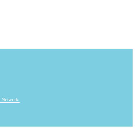
l Network: