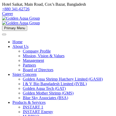
Hotel Saikat, Main Road, Cox’s Bazar, Bangladesh
+880 341-62726
Career
Primary Menu
Home
About Us
Company Profile
Mission, Vision & Values
Management
Partners
Board of Directors
Sister Concern
Golden Aqua Shrimp Hatchery Limited (GASH)
I & V Bio Bangladesh Limited (IVBL)
Golden Aqua Tech (GAT)
Golden Mother Shrimp (GMS)
Blue Sky Associates (BSA)
Products & Services
INSTART 1
INSTART Energy