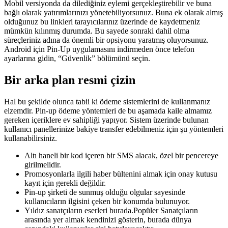
Mobil versiyonda da dilediğiniz eylemi gerçekleştirebilir ve buna
bağlı olarak yatırımlarınızı yönetebiliyorsunuz. Buna ek olarak almış
olduğunuz bu linkleri tarayıcılarınız üzerinde de kaydetmeniz
mümkün kılınmış durumda. Bu sayede sonraki dahil olma
süreçleriniz adına da önemli bir opsiyonu yaratmış oluyorsunuz.
Android için Pin-Up uygulamasını indirmeden önce telefon
ayarlarına gidin, “Güvenlik” bölümünü seçin.
Bir arka plan resmi çizin
Hal bu şekilde olunca tabii ki ödeme sistemlerini de kullanmanız
elzemdir. Pin-up ödeme yöntemleri de bu aşamada kaile almamız
gereken içeriklere ev sahipliği yapıyor. Sistem üzerinde bulunan
kullanıcı panellerinize bakiye transfer edebilmeniz için şu yöntemleri
kullanabilirsiniz.
Altı haneli bir kod içeren bir SMS alacak, özel bir pencereye
girilmelidir.
Promosyonlarla ilgili haber bültenini almak için onay kutusu
kayıt için gerekli değildir.
Pin-up şirketi de sunmuş olduğu olgular sayesinde
kullanıcıların ilgisini çeken bir konumda bulunuyor.
Yıldız sanatçıların eserleri burada.Popüler Sanatçıların
arasında yer almak kendinizi gösterin, burada dünya