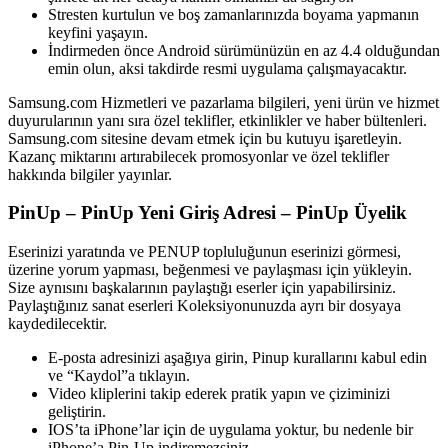
Stresten kurtulun ve boş zamanlarınızda boyama yapmanın
keyfini yaşayın.
İndirmeden önce Android sürümünüzün en az 4.4 olduğundan
emin olun, aksi takdirde resmi uygulama çalışmayacaktır.
Samsung.com Hizmetleri ve pazarlama bilgileri, yeni ürün ve hizmet
duyurularının yanı sıra özel teklifler, etkinlikler ve haber bültenleri.
Samsung.com sitesine devam etmek için bu kutuyu işaretleyin.
Kazanç miktarını artırabilecek promosyonlar ve özel teklifler
hakkında bilgiler yayınlar.
PinUp – PinUp Yeni Giriş Adresi – PinUp Üyelik
Eserinizi yaratında ve PENUP topluluğunun eserinizi görmesi,
üzerine yorum yapması, beğenmesi ve paylaşması için yükleyin.
Size aynısını başkalarının paylaştığı eserler için yapabilirsiniz.
Paylaştığınız sanat eserleri Koleksiyonunuzda ayrı bir dosyaya
kaydedilecektir.
E-posta adresinizi aşağıya girin, Pinup kurallarını kabul edin
ve “Kaydol”a tıklayın.
Video kliplerini takip ederek pratik yapın ve çiziminizi
geliştirin.
IOS’ta iPhone’lar için de uygulama yoktur, bu nedenle bir
iPhone’a Pin-Up indiremezsiniz.