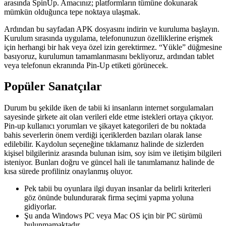
arasında SpinUp. Amacınız; platformların tümüne dokunarak
mümkün olduğunca tepe noktaya ulaşmak.
Ardından bu sayfadan APK dosyasını indirin ve kuruluma başlayın.
Kurulum sırasında uygulama, telefonunuzun özelliklerine erişmek
için herhangi bir hak veya özel izin gerektirmez. “Yükle” düğmesine
basıyoruz, kurulumun tamamlanmasını bekliyoruz, ardından tablet
veya telefonun ekranında Pin-Up etiketi görünecek.
Popüler Sanatçılar
Durum bu şekilde iken de tabii ki insanların internet sorgulamaları
sayesinde şirkete ait olan verileri elde etme istekleri ortaya çıkıyor.
Pin-up kullanıcı yorumları ve şikayet kategorileri de bu noktada
bahis severlerin önem verdiği içeriklerden bazıları olarak lanse
edilebilir. Kaydolun seçeneğine tıklamanız halinde de sizlerden
kişisel bilgileriniz arasında bulunan isim, soy isim ve iletişim bilgileri
isteniyor. Bunları doğru ve güncel hali ile tanımlamanız halinde de
kısa sürede profiliniz onaylanmış oluyor.
Pek tabii bu oyunlara ilgi duyan insanlar da belirli kriterleri
göz önünde bulundurarak firma seçimi yapma yoluna
gidiyorlar.
Şu anda Windows PC veya Mac OS için bir PC sürümü
bulunmamaktadır.