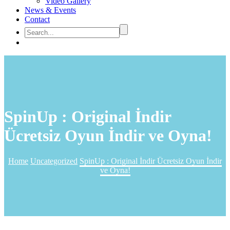
Video Gallery
News & Events
Contact
SpinUp : Original İndir
Ücretsiz Oyun İndir ve Oyna!
Home
Uncategorized
SpinUp : Original İndir Ücretsiz Oyun İndir
ve Oyna!