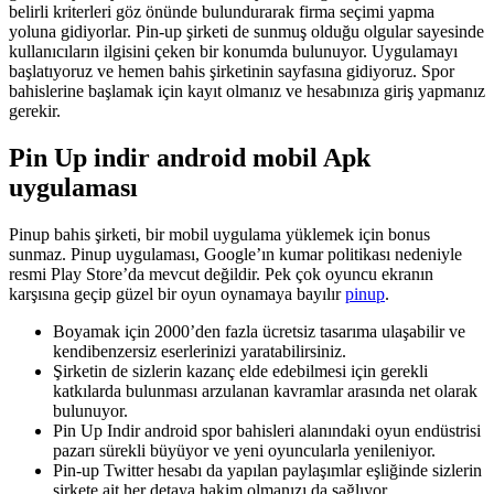
belirli kriterleri göz önünde bulundurarak firma seçimi yapma
yoluna gidiyorlar. Pin-up şirketi de sunmuş olduğu olgular sayesinde
kullanıcıların ilgisini çeken bir konumda bulunuyor. Uygulamayı
başlatıyoruz ve hemen bahis şirketinin sayfasına gidiyoruz. Spor
bahislerine başlamak için kayıt olmanız ve hesabınıza giriş yapmanız
gerekir.
Pin Up indir android mobil Apk
uygulaması
Pinup bahis şirketi, bir mobil uygulama yüklemek için bonus
sunmaz. Pinup uygulaması, Google’ın kumar politikası nedeniyle
resmi Play Store’da mevcut değildir. Pek çok oyuncu ekranın
karşısına geçip güzel bir oyun oynamaya bayılır
pinup
.
Boyamak için 2000’den fazla ücretsiz tasarıma ulaşabilir ve
kendibenzersiz eserlerinizi yaratabilirsiniz.
Şirketin de sizlerin kazanç elde edebilmesi için gerekli
katkılarda bulunması arzulanan kavramlar arasında net olarak
bulunuyor.
Pin Up Indir android spor bahisleri alanındaki oyun endüstrisi
pazarı sürekli büyüyor ve yeni oyuncularla yenileniyor.
Pin-up Twitter hesabı da yapılan paylaşımlar eşliğinde sizlerin
şirkete ait her detaya hakim olmanızı da sağlıyor.