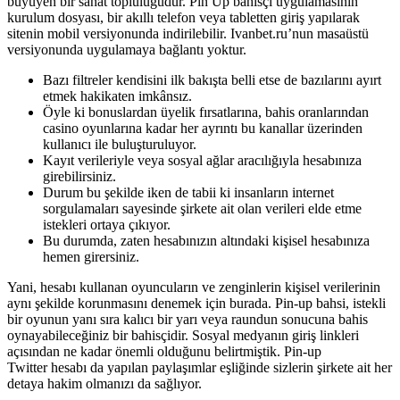
büyüyen bir sanat topluluğudur. Pin Up bahisçi uygulamasının
kurulum dosyası, bir akıllı telefon veya tabletten giriş yapılarak
sitenin mobil versiyonunda indirilebilir. Ivanbet.ru’nun masaüstü
versiyonunda uygulamaya bağlantı yoktur.
Bazı filtreler kendisini ilk bakışta belli etse de bazılarını ayırt
etmek hakikaten imkânsız.
Öyle ki bonuslardan üyelik fırsatlarına, bahis oranlarından
casino oyunlarına kadar her ayrıntı bu kanallar üzerinden
kullanıcı ile buluşturuluyor.
Kayıt verileriyle veya sosyal ağlar aracılığıyla hesabınıza
girebilirsiniz.
Durum bu şekilde iken de tabii ki insanların internet
sorgulamaları sayesinde şirkete ait olan verileri elde etme
istekleri ortaya çıkıyor.
Bu durumda, zaten hesabınızın altındaki kişisel hesabınıza
hemen girersiniz.
Yani, hesabı kullanan oyuncuların ve zenginlerin kişisel verilerinin
aynı şekilde korunmasını denemek için burada. Pin-up bahsi, istekli
bir oyunun yanı sıra kalıcı bir yarı veya raundun sonucuna bahis
oynayabileceğiniz bir bahisçidir. Sosyal medyanın giriş linkleri
açısından ne kadar önemli olduğunu belirtmiştik. Pin-up
Twitter hesabı da yapılan paylaşımlar eşliğinde sizlerin şirkete ait her
detaya hakim olmanızı da sağlıyor.