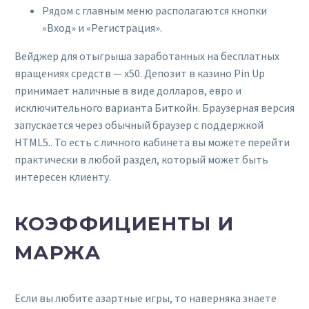
Рядом с главным меню располагаются кнопки
«Вход» и «Регистрация».
Вейджер для отыгрыша заработанных на бесплатных
вращениях средств — х50. Депозит в казино Pin Up
принимает наличные в виде долларов, евро и
исключительного варианта Биткойн. Браузерная версия
запускается через обычный браузер с поддержкой
HTML5.. То есть с личного кабинета вы можете перейти
практически в любой раздел, который может быть
интересен клиенту.
КОЭФФИЦИЕНТЫ И
МАРЖА
Если вы любите азартные игры, то наверняка знаете