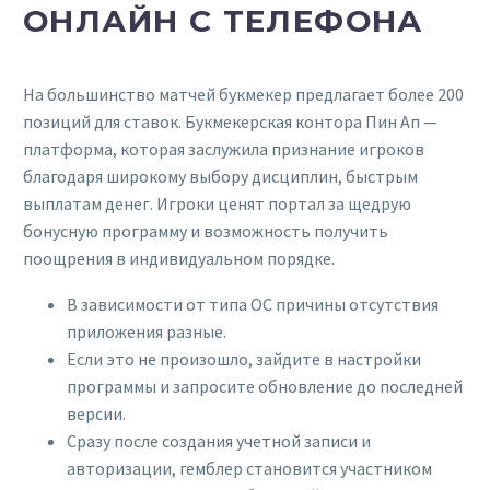
ОНЛАЙН С ТЕЛЕФОНА
На большинство матчей букмекер предлагает более 200
позиций для ставок. Букмекерская контора Пин Ап —
платформа, которая заслужила признание игроков
благодаря широкому выбору дисциплин, быстрым
выплатам денег. Игроки ценят портал за щедрую
бонусную программу и возможность получить
поощрения в индивидуальном порядке.
В зависимости от типа ОС причины отсутствия
приложения разные.
Если это не произошло, зайдите в настройки
программы и запросите обновление до последней
версии.
Сразу после создания учетной записи и
авторизации, гемблер становится участником