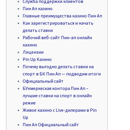
Служба поддержки клиентов
Пин Ап казино
Главные преимущества казино Пин Ап
Как зарегистрироваться и начать
делать ставки
Рабочий веб-сайт Пин-ап онлайн
казино
Лицензии
Pin Up Казино
Почему выгодно делать ставки на
спорт в БК Пин Ап — подводим итоги
Официальный сайт
БУкмеркеская контора Пин Ап –
лучшие ставки на спорт в онлайн
режие
Живое казино с Live-дилерами в Pin
Up
Пин Ап Официальный сайт