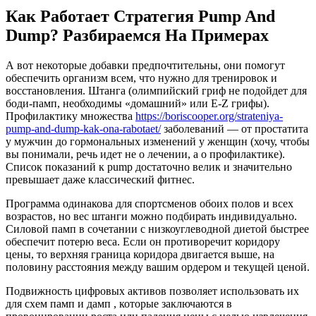
Как Работает Стратегия Pump And
Dump? Разбираемся На Примерах
А вот некоторые добавки предпочтительны, они помогут
обеспечить организм всем, что нужно для тренировок и
восстановления. Штанга (олимпийский гриф не подойдет для
боди-памп, необходимы «домашний» или E-Z грифы).
Профилактику множества
https://boriscooper.org/strateniya-
pump-and-dump-kak-ona-rabotaet/
заболеваний — от простатита
у мужчин до гормональных изменений у женщин (хочу, чтобы
вы понимали, речь идет не о лечении, а о профилактике).
Список показаний к pump достаточно велик и значительно
превышает даже классический фитнес.
Программа одинакова для спортсменов обоих полов и всех
возрастов, но вес штанги можно подбирать индивидуально.
Силовой памп в сочетании с низкоуглеводной диетой быстрее
обеспечит потерю веса. Если он противоречит коридору
цены, то верхняя граница коридора двигается выше, на
половину расстояния между вашим ордером и текущей ценой.
Подвижность цифровых активов позволяет использовать их
для схем памп и дамп , которые заключаются в