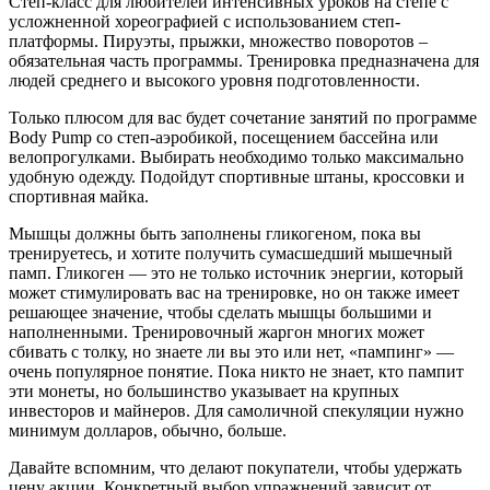
Степ-класс для любителей интенсивных уроков на степе с
усложненной хореографией с использованием степ-
платформы. Пируэты, прыжки, множество поворотов –
обязательная часть программы. Тренировка предназначена для
людей среднего и высокого уровня подготовленности.
Только плюсом для вас будет сочетание занятий по программе
Body Pump со степ-аэробикой, посещением бассейна или
велопрогулками. Выбирать необходимо только максимально
удобную одежду. Подойдут спортивные штаны, кроссовки и
спортивная майка.
Мышцы должны быть заполнены гликогеном, пока вы
тренируетесь, и хотите получить сумасшедший мышечный
памп. Гликоген — это не только источник энергии, который
может стимулировать вас на тренировке, но он также имеет
решающее значение, чтобы сделать мышцы большими и
наполненными. Тренировочный жаргон многих может
сбивать с толку, но знаете ли вы это или нет, «пампинг» —
очень популярное понятие. Пока никто не знает, кто пампит
эти монеты, но большинство указывает на крупных
инвесторов и майнеров. Для самоличной спекуляции нужно
минимум долларов, обычно, больше.
Давайте вспомним, что делают покупатели, чтобы удержать
цену акции. Конкретный выбор упражнений зависит от