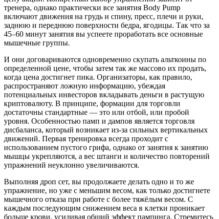
тренера, однако практически все занятия Body Pump
включают движения на грудь и спину, пресс, плечи и руки,
заднюю и переднюю поверхности бедра, ягодицы. Так что за
45–60 минут занятия вы успеете проработать все основные
мышечные группы.
И они договариваются одновременно скупать альткоины по
определенной цене, чтобы затем так же массово их продать,
когда цена достигнет пика. Организаторы, как правило,
распространяют ложную информацию, убеждая
потенциальных инвесторов вкладывать деньги в растущую
криптовалюту. В принципе, формации для торговли
достаточны стандартные — это или отбой, или пробой
уровня. Особенностью памп и дампов является торговля
дисбаланса, который возникает из-за сильных вертикальных
движений. Первая тренировка всегда проходит с
использованием пустого грифа, однако от занятия к занятию
мышцы укрепляются, а вес штанги и количество повторений
упражнений неуклонно увеличиваются.
Выполняя дроп сет, вы продолжаете делать одно и то же
упражнение, но уже с меньшим весом, как только достигнете
мышечного отказа при работе с более тяжёлым весом. С
каждым последующим снижением веса в клетки проникает
больше крови, усиливая общий эффект пампинга. Стремитесь