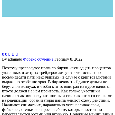
0
0



By admingo
Форекс обучение
February 8, 2022
Поэтому пресловутое правило биржи «пятнадцать процентов
удачливых и хитрых трейдеров живут за счет остальных
восьмидесяти пяти неудачливых» в случае с криптовалютами
выражено особенно ярко. В биржевом трейдинге деньги не
берутся из воздуха, и чтобы кто-то выиграл на курсе валюты,
кто-то должен на нём проиграть. Как только участники
начинают активно скупать коины и сталкиваются со стенками
на реализации, организаторы пампа меняют схему действий.
Начинают снимать их, параллельно устанавливая свои,
фейковые, стенки на спросе и сбыте, которые постоянно
переставляются ботами или вручную. Подобные манипуляции