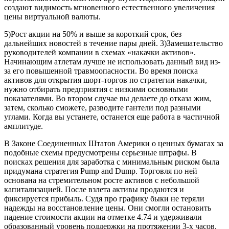
создают видимость мгновенного естественного увеличения
цены виртуальной валюты.
5)Рост акции на 50% и выше за короткий срок, без
дальнейших новостей в течение пары дней. 3)Замешательство
руководителей компании в схемах «накачки активов».
Начинающим атлетам лучше не использовать данный вид из-
за его повышенной травмоопасности. Во время поиска
активов для открытия шорт-торгов по стратегии накачки,
нужно отбирать предприятия с низкими основными
показателями. Во втором случае вы делаете до отказа жим,
затем, сколько сможете, разводите гантели под разными
углами. Когда вы устанете, останется еще работа в частичной
амплитуде.
В Законе Соединенных Штатов Америки о ценных бумагах за
подобные схемы предусмотрены серьезные штрафы. В
поисках решения для заработка с минимальным риском была
придумана стратегия Pump and Dump. Торговля по ней
основана на стремительном росте активов с небольшой
капитализацией. После взлета активы продаются и
фиксируется прибыль. Судя про графику быки не теряли
надежды на восстановление цены. Они смогли остановить
падение стоимости акции на отметке 4.74 и удерживали
образованный уровень поддержки на протяжении 3-х часов.