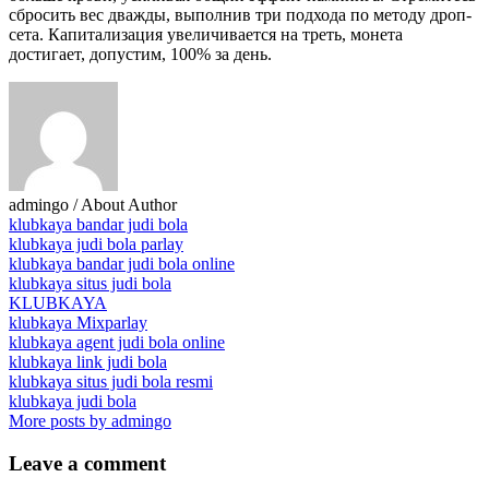
сбросить вес дважды, выполнив три подхода по методу дроп-
сета. Капитализация увеличивается на треть, монета
достигает, допустим, 100% за день.
admingo
/ About Author
klubkaya bandar judi bola
klubkaya judi bola parlay
klubkaya bandar judi bola online
klubkaya situs judi bola
KLUBKAYA
klubkaya Mixparlay
klubkaya agent judi bola online
klubkaya link judi bola
klubkaya situs judi bola resmi
klubkaya judi bola
More posts by admingo
Leave
a comment