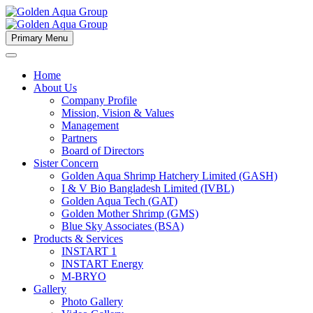
Primary Menu
Home
About Us
Company Profile
Mission, Vision & Values
Management
Partners
Board of Directors
Sister Concern
Golden Aqua Shrimp Hatchery Limited (GASH)
I & V Bio Bangladesh Limited (IVBL)
Golden Aqua Tech (GAT)
Golden Mother Shrimp (GMS)
Blue Sky Associates (BSA)
Products & Services
INSTART 1
INSTART Energy
M-BRYO
Gallery
Photo Gallery