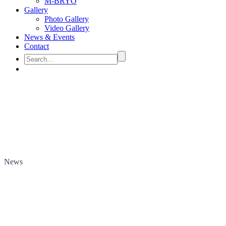
M-BRYO
Gallery
Photo Gallery
Video Gallery
News & Events
Contact
News