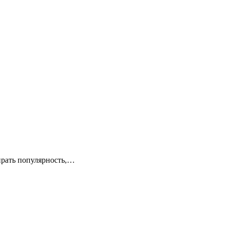
ирать популярность,…