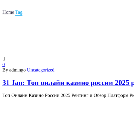
Home
Tag

0
By admingo
Uncategorized
31 Jan:
Топ онлайн казино россии 2025 
Топ Онлайн Казино России 2025 Рейтинг и Обзор Платформ Ры