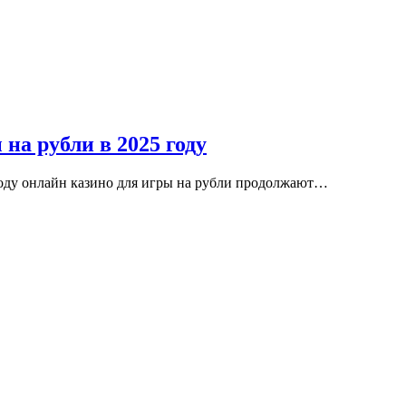
на рубли в 2025 году
году онлайн казино для игры на рубли продолжают…