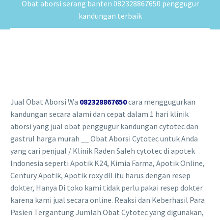
Obat aborsi serang banten 082328867650 penggugur
kandungan terbaik
Jual Obat Aborsi Wa
082328867650
cara menggugurkan
kandungan secara alami dan cepat dalam 1 hari klinik
aborsi yang jual obat penggugur kandungan cytotec dan
gastrul harga murah __ Obat Aborsi Cytotec untuk Anda
yang cari penjual / Klinik Raden Saleh cytotec di apotek
Indonesia seperti Apotik K24, Kimia Farma, Apotik Online,
Century Apotik, Apotik roxy dll itu harus dengan resep
dokter, Hanya Di toko kami tidak perlu pakai resep dokter
karena kami jual secara online. Reaksi dan Keberhasil Para
Pasien Tergantung Jumlah Obat Cytotec yang digunakan,