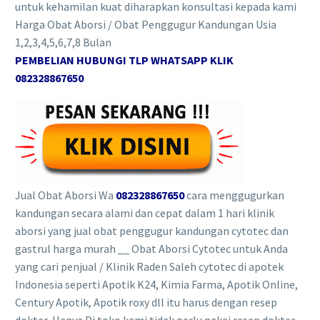
untuk kehamilan kuat diharapkan konsultasi kepada kami
Harga Obat Aborsi / Obat Penggugur Kandungan Usia
1,2,3,4,5,6,7,8 Bulan
PEMBELIAN HUBUNGI TLP WHATSAPP KLIK
082328867650
Jual Obat Aborsi Wa
082328867650
cara menggugurkan
kandungan secara alami dan cepat dalam 1 hari klinik
aborsi yang jual obat penggugur kandungan cytotec dan
gastrul harga murah __ Obat Aborsi Cytotec untuk Anda
yang cari penjual / Klinik Raden Saleh cytotec di apotek
Indonesia seperti Apotik K24, Kimia Farma, Apotik Online,
Century Apotik, Apotik roxy dll itu harus dengan resep
dokter, Hanya Di toko kami tidak perlu pakai resep dokter