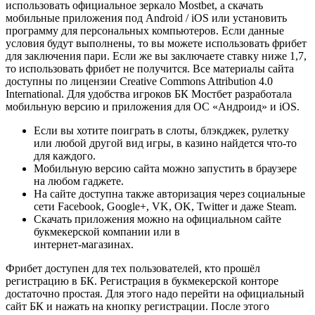
использовать официальное зеркало Mostbet, а скачать
мобильные приложения под Android / iOS или установить
программу для персональных компьютеров. Если данные
условия будут выполнены, то вы можете использовать фрибет
для заключения пари. Если же вы заключаете ставку ниже 1,7,
то использовать фрибет не получится. Все материалы сайта
доступны по лицензии Creative Commons Attribution 4.0
International. Для удобства игроков БК Мостбет разработала
мобильную версию и приложения для ОС «Андроид» и iOS.
Если вы хотите поиграть в слоты, блэкджек, рулетку
или любой другой вид игры, в казино найдется что-то
для каждого.
Мобильную версию сайта можно запустить в браузере
на любом гаджете.
На сайте доступна также авторизация через социальные
сети Facebook, Google+, VK, OK, Twitter и даже Steam.
Скачать приложения можно на официальном сайте
букмекерской компании или в
интернет-магазинах.
Фрибет доступен для тех пользователей, кто прошёл
регистрацию в БК. Регистрация в букмекерской конторе
достаточно простая. Для этого надо перейти на официальный
сайт БК и нажать на кнопку регистрации. После этого