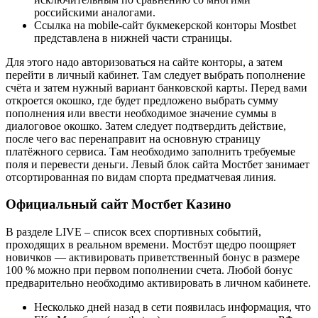
российскими аналогами.
Ссылка на mobile-сайт букмекерской конторы Mostbet
представлена в нижней части страницы.
Для этого надо авторизоваться на сайте конторы, а затем
перейти в личный кабинет. Там следует выбрать пополнение
счёта и затем нужный вариант банковской карты. Перед вами
откроется окошко, где будет предложено выбрать сумму
пополнения или ввести необходимое значение суммы в
диалоговое окошко. Затем следует подтвердить действие,
после чего вас перенаправит на основную страницу
платёжного сервиса. Там необходимо заполнить требуемые
поля и перевести деньги. Левый блок сайта Мостбет занимает
отсортированная по видам спорта предматчевая линия.
Официальный сайт Мостбет Казино
В разделе LIVE – список всех спортивных событий,
проходящих в реальном времени. Мостбэт щедро поощряет
новичков — активировать приветственный бонус в размере
100 % можно при первом пополнении счета. Любой бонус
предварительно необходимо активировать в личном кабинете.
Несколько дней назад в сети появилась информация, что