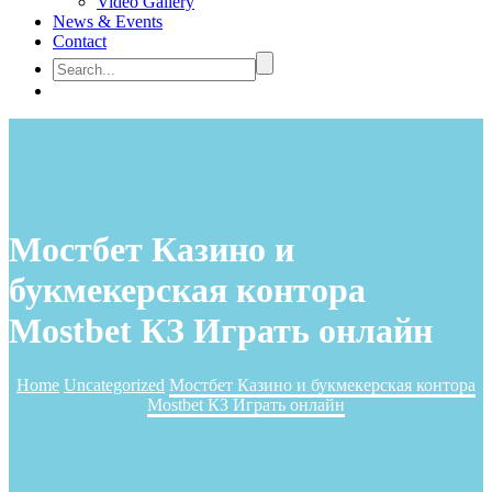
Video Gallery
News & Events
Contact
Мостбет Казино и
букмекерская контора
Mostbet КЗ Играть онлайн
Home
Uncategorized
Мостбет Казино и букмекерская контора
Mostbet КЗ Играть онлайн