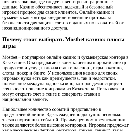
появится окошко, где следует ввести регистрационные
данные. Казино обеспечивает надежный и безопасный
игровой процесс для своих клиентов. Онлайн-казино и
букмекерская контора внедрили новейшие протоколы
безопасности для защиты счетов и данных пользователей от
несанкционированного доступа.
Почему стоит выбирать Mostbet казино: плюсы
игры
Mostbet – популярное онлайн-казино и букмекерская контора в
Казахстане. Она предлагает своим клиентам широкий спектр
продуктов и услуг, включая ставки на спорт, игры в казино,
слоты, покер и бинго. У использования казино для своих
игровых нужд есть как преимущества, так и недостатки. —
популярное международное казино, которое демонстрирует
лояльное отношение к игрокам из Казахстана. Пользователи
могут открыть счет в тенге и совершать ставки в
национальной валюте.
Наибольшее количество событий представлено в
предматчевой линии. Здесь ежедневно доступно несколько
тысяч спортивных событий. Преимуществом прематч-линии
также являются более высокие котировки. Игрокам предложат
как классические (футбол, баскетбол, хоккей, теннис), так и