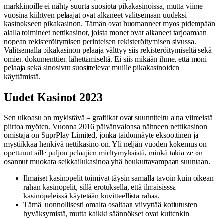
markkinoille ei nähty suurta suosiota pikakasinoissa, mutta viime
vuosina kiihtyen pelaajat ovat alkaneet valitsemaan uudeksi
kasinokseen pikakasinon. Tämän ovat huomanneet myös pidempään
alalla toimineet nettikasinot, joista monet ovat alkaneet tarjoamaan
nopean rekisteröitymisen perinteisen rekisteröitymisen sivussa.
Valitsemalla pikakasinon pelaaja välttyy siis rekisteröitymiseltä sekä
omien dokumenttien lähettämiseltä. Ei siis mikään ihme, että moni
pelaaja sekä sinosivut suosittelevat muille pikakasinoiden
käyttämistä.
Uudet Kasinot 2023
Sen ulkoasu on mykistävä – grafiikat ovat suunniteltu aina viimeistä
piirtoa myöten. Vuonna 2016 päivänvalonsa nähneen nettikasinon
omistaja on SuprPlay Limited, jonka taidonnäyte eksoottinen ja
mystiikkaa henkivä nettikasino on. Yli neljän vuoden kokemus on
opettanut sille paljon pelaajien mieltymyksistä, minkä takia ze on
osannut muokata seikkailukasinoa yhä houkuttavampaan suuntaan.
Ilmaiset kasinopelit toimivat täysin samalla tavoin kuin oikean
rahan kasinopelit, sillä erotuksella, että ilmaisisssa
kasinopeleissä käytetään kuvitteellista rahaa.
Tämä luonnollisesti omalta osaltaan viivyttää kotiutusten
hyväksymistä, mutta kaikki säännökset ovat kuitenkin