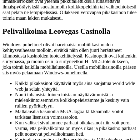
ilmaiskierrokset ovat yleensä pikkutalletuksella lunastettavia
ilmaispyöräytyksiä suosituimpiin kolikkopeleihin tai vaihtoehtoisesti
saat pelata ne lempipelissäsi. Ollakseen verovapaa pikakasinon tulee
toimia maan lakien mukaisesti.
Pelivalikoima Leovegas Casinolla
Windows puhelimet olivat harvinaisia mobiilikasinoiden
kehitysvaiheessa tuolloin, eivätkä näin ollen juuri herättäneet
kiinnostusta kasinoiden tuotekehittelyssä. Kasinopelit ovat kuitenkin
siirtymässä, ja monin osin jo siirtyneetkin HTML5-toteutukseen,
joka toimii kaikilla mobiilialustoilla. Useilla mobiilikasinoilla pääsee
siis myös pelaamaan Windows-puhelimella.
Kaikki pikakasinot käyttävät myös aina suojattua world wide
web ja selain yhteyttä.
Nauti tuhansista toinen toistaan näyttävämmistä ja
mielenkiintoisemmista kolikkopeleistämme ja keskity vain
rullien pyörittelyyn.
Maltalaisilla kasinoilla MGA-logoa klikkaamalla voitot
tarkistaa lisenssin voimassaolon.
Kun valitset sivultamme parhaat pikakasinot niin voit perol
varma, että pelivalikoima on myös rikas ja pikakasino parhaat
pelit nousevat pelivalikoimaan heti.
Kasinolla on myös uskollisuusohjelma ja VIP-ohjelma, josta