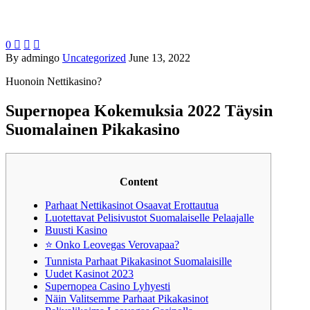
0



By admingo
Uncategorized
June 13, 2022
Huonoin Nettikasino?
Supernopea Kokemuksia 2022 Täysin
Suomalainen Pikakasino
Content
Parhaat Nettikasinot Osaavat Erottautua
Luotettavat Pelisivustot Suomalaiselle Pelaajalle
Buusti Kasino
⭐ Onko Leovegas Verovapaa?
Tunnista Parhaat Pikakasinot Suomalaisille
Uudet Kasinot 2023
Supernopea Casino Lyhyesti
Näin Valitsemme Parhaat Pikakasinot