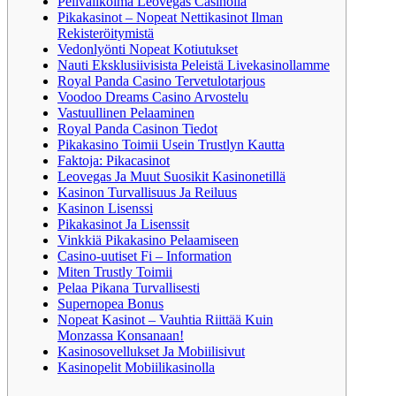
Pelivalikoima Leovegas Casinolla
Pikakasinot – Nopeat Nettikasinot Ilman
Rekisteröitymistä
Vedonlyönti Nopeat Kotiutukset
Nauti Eksklusiivisista Peleistä Livekasinollamme
Royal Panda Casino Tervetulotarjous
Voodoo Dreams Casino Arvostelu
Vastuullinen Pelaaminen
Royal Panda Casinon Tiedot
Pikakasino Toimii Usein Trustlyn Kautta
Faktoja: Pikacasinot
Leovegas Ja Muut Suosikit Kasinonetillä
Kasinon Turvallisuus Ja Reiluus
Kasinon Lisenssi
Pikakasinot Ja Lisenssit
Vinkkiä Pikakasino Pelaamiseen
Casino-uutiset Fi – Information
Miten Trustly Toimii
Pelaa Pikana Turvallisesti
Supernopea Bonus
Nopeat Kasinot – Vauhtia Riittää Kuin
Monzassa Konsanaan!
Kasinosovellukset Ja Mobiilisivut
Kasinopelit Mobiilikasinolla