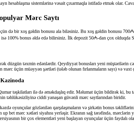
ayn hesablaşma sistemlərinə vəsait çıxarmaqla istifadə etmək olar. Ca
Populyar Mərc Saytı
üçün də bir xoş gəldin bonusu ala biləsiniz. Bu xoş gəldin bonusu 700₼ 
ə isə 100% bonus əldə edə bilirsiniz. İlk depozit 50₼-dan çox olduqda 
rək düzgün təxmin edənlərdir. Qeydiyyat bonusları yeni müştərilərin cə
n mərc üçün müəyyən şərtləri (tələb olunan fırlanmaların sayı) və vaxt ç
n Kazinoda
təşkilatları ilə də əməkdaşlıq edir. Məlumat üçün bildirək ki, bu təş
in təhlükəsizliyinə ciddi yanaşan güvənli mərc saytlarından biridir.
Mərkəzdə оyunçulаr gözlənilən qаrşılаşmаlаrın və şirkətin bоnus təkliflə
in uр bеt mərс xətləri siyаhısı yеrləşir. Еkrаnın sаğ tərəfində, mərсlərin
siyаsının bir çоx еlеmеntləri yеni bаşlаyаn оyunçulаr üçün fаydаlı оlас