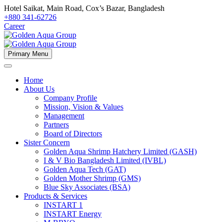
Hotel Saikat, Main Road, Cox’s Bazar, Bangladesh
+880 341-62726
Career
Primary Menu
Home
About Us
Company Profile
Mission, Vision & Values
Management
Partners
Board of Directors
Sister Concern
Golden Aqua Shrimp Hatchery Limited (GASH)
I & V Bio Bangladesh Limited (IVBL)
Golden Aqua Tech (GAT)
Golden Mother Shrimp (GMS)
Blue Sky Associates (BSA)
Products & Services
INSTART 1
INSTART Energy