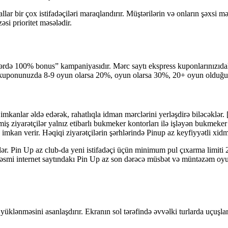
r bir çox istifadəçiləri maraqlandırır. Müştərilərin və onların şəxsi məlu
si prioritet məsələdir.
rdə 100% bonus” kampaniyasıdır. Mərc saytı ekspress kuponlarınızıdakı 
 kuponunuzda 8-9 oyun olarsa 20%, oyun olarsa 30%, 20+ oyun olduğu t
kanlar əldə edərək, rahatlıqla idman mərclərini yerləşdirə biləcəklər
iş ziyarətçilər yalnız etibarlı bukmeker kontorları ilə işləyən bukmeke
 imkan verir. Həqiqi ziyarətçilərin şərhlərində Pinup az keyfiyyətli xid
 bilər. Pin Up az club-da yeni istifadəçi üçün minimum pul çıxarma limi
smi internet saytındakı Pin Up az son dərəcə müsbət və müntəzəm oyunçu
 yüklənməsini asanlaşdırır. Ekranın sol tərəfində əvvəlki turlarda uçuşl