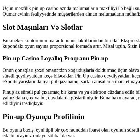
Üçün məxfilik pin up casino aznda məlumatların məxfiliyi ilə bağlı sualla
Qumar evinin fəaliyyətində müştərilərdən alınan məlumatların mühafizə
Slot Maşınları Və Slotlar
Bukmeker kontorunun maraqlı bonus təkliflərindən biri də “Ekspresslə
kupondakı oyun sayına proporsional formada artır. Misal üçün, Sizin
Pin-up Casino Loyallıq Proqramı Pin-up
Onun qonaqları şəxsi əmanətdən xoş uduşlarla doldurmaq üçün əlavə im
sürətli qeydiyyatdan keçə biləcəklər. Pin Up casino qeydiyyatdan keçm
eSports yarışlarında real pul qazanaraq, sərfəli əmsallarla mərc etməyə
Pinup az sürətli pul çıxarmaq bir karta və ya elektron cüzdana edilə
yalnız daha çox və bu, qaydalarda göstərilmişdir. Buna baxmayaraq, rə
edildiyini təsdiqləyir.
Pin-up Oyunçu Profilinin
Bu oyuna baxış, eyni tipli bir çox raunddan ibarət olan oyunun sürətli
edə biləcəyiniz onlayn söhbət də var.