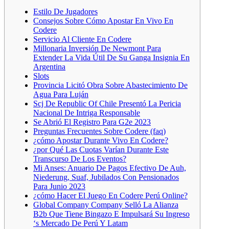
Estilo De Jugadores
Consejos Sobre Cómo Apostar En Vivo En
Codere
Servicio Al Cliente En Codere
Millonaria Inversión De Newmont Para
Extender La Vida Útil De Su Ganga Insignia En
Argentina
Slots
Provincia Licitó Obra Sobre Abastecimiento De
Agua Para Luján
Scj De Republic Of Chile Presentó La Pericia
Nacional De Intriga Responsable
Se Abrió El Registro Para G2e 2023
Preguntas Frecuentes Sobre Codere (faq)
¿cómo Apostar Durante Vivo En Codere?
¿por Qué Las Cuotas Varían Durante Este
Transcurso De Los Eventos?
Mi Anses: Anuario De Pagos Efectivo De Auh,
Niederung, Suaf, Jubilados Con Pensionados
Para Junio 2023
¿cómo Hacer El Juego En Codere Perú Online?
Global Company Company Selló La Alianza
B2b Que Tiene Bingazo E Impulsará Su Ingreso
‘s Mercado De Perú Y Latam