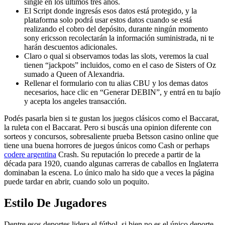
single en los últimos tres años.
El Script donde ingresás esos datos está protegido, y la
plataforma solo podrá usar estos datos cuando se está
realizando el cobro del depósito, durante ningún momento
sony ericsson recolectarán la información suministrada, ni te
harán descuentos adicionales.
Claro o qual si observamos todas las slots, veremos la cual
tienen “jackpots” incluidos, como en el caso de Sisters of Oz
sumado a Queen of Alexandria.
Rellenar el formulario con tu alias CBU y los demas datos
necesarios, hace clic en “Generar DEBIN”, y entrá en tu bajío
y acepta los angeles transacción.
Podés pasarla bien si te gustan los juegos clásicos como el Baccarat,
la ruleta con el Baccarat. Pero si buscás una opinion diferente con
sorteos y concursos, sobresaliente prueba Betsson casino online que
tiene una buena horrores de juegos únicos como Cash or perhaps
codere argentina
Crash. Su reputación lo precede a partir de la
década para 1920, cuando algunas carreras de caballos en Inglaterra
dominaban la escena. Lo único malo ha sido que a veces la página
puede tardar en abrir, cuando solo un poquito.
Estilo De Jugadores
Dentre esos deportes lidera el fútbol, si bien no es el único deporte