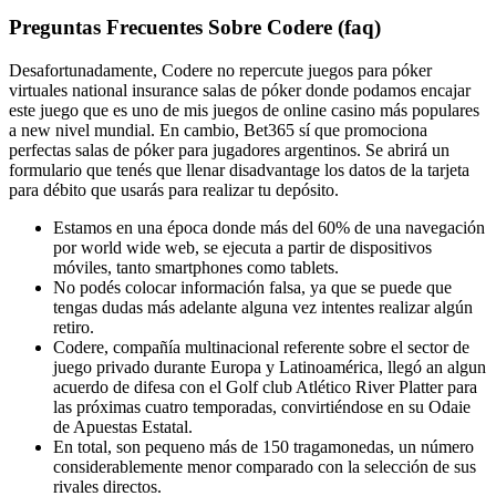
Preguntas Frecuentes Sobre Codere (faq)
Desafortunadamente, Codere no repercute juegos para póker
virtuales national insurance salas de póker donde podamos encajar
este juego que es uno de mis juegos de online casino más populares
a new nivel mundial. En cambio, Bet365 sí que promociona
perfectas salas de póker para jugadores argentinos. Se abrirá un
formulario que tenés que llenar disadvantage los datos de la tarjeta
para débito que usarás para realizar tu depósito.
Estamos en una época donde más del 60% de una navegación
por world wide web, se ejecuta a partir de dispositivos
móviles, tanto smartphones como tablets.
No podés colocar información falsa, ya que se puede que
tengas dudas más adelante alguna vez intentes realizar algún
retiro.
Codere, compañía multinacional referente sobre el sector de
juego privado durante Europa y Latinoamérica, llegó an algun
acuerdo de difesa con el Golf club Atlético River Platter para
las próximas cuatro temporadas, convirtiéndose en su Odaie
de Apuestas Estatal.
En total, son pequeno más de 150 tragamonedas, un número
considerablemente menor comparado con la selección de sus
rivales directos.