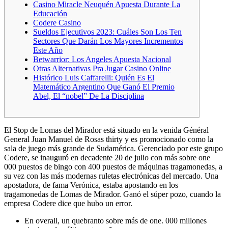
Casino Miracle Neuquén Apuesta Durante La
Educación
Codere Casino
Sueldos Ejecutivos 2023: Cuáles Son Los Ten
Sectores Que Darán Los Mayores Incrementos
Este Año
Betwarrior: Los Angeles Apuesta Nacional
Otras Alternativas Pra Jugar Casino Online
Histórico Luis Caffarelli: Quién Es El
Matemático Argentino Que Ganó El Premio
Abel, El “nobel” De La Disciplina
El Stop de Lomas del Mirador está situado en la venida Général
General Juan Manuel de Rosas thirty y es promocionado como la
sala de juego más grande de Sudamérica. Gerenciado por este grupo
Codere, se inauguró en decadente 20 de julio con más sobre one
000 puestos de bingo con 400 puestos de máquinas tragamonedas, a
su vez con las más modernas ruletas electrónicas del mercado. Una
apostadora, de fama Verónica, estaba apostando en los
tragamonedas de Lomas de Mirador. Ganó el súper pozo, cuando la
empresa Codere dice que hubo un error.
En overall, un quebranto sobre más de one. 000 millones