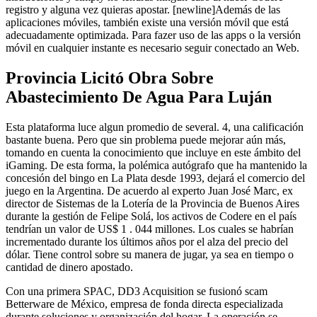
registro y alguna vez quieras apostar. [newline]Además de las
aplicaciones móviles, también existe una versión móvil que está
adecuadamente optimizada. Para fazer uso de las apps o la versión
móvil en cualquier instante es necesario seguir conectado an Web.
Provincia Licitó Obra Sobre
Abastecimiento De Agua Para Luján
Esta plataforma luce algun promedio de several. 4, una calificación
bastante buena. Pero que sin problema puede mejorar aún más,
tomando en cuenta la conocimiento que incluye en este ámbito del
iGaming. De esta forma, la polémica autógrafo que ha mantenido la
concesión del bingo en La Plata desde 1993, dejará el comercio del
juego en la Argentina. De acuerdo al experto Juan José Marc, ex
director de Sistemas de la Lotería de la Provincia de Buenos Aires
durante la gestión de Felipe Solá, los activos de Codere en el país
tendrían un valor de US$ 1 . 044 millones. Los cuales se habrían
incrementado durante los últimos años por el alza del precio del
dólar. Tiene control sobre su manera de jugar, ya sea en tiempo o
cantidad de dinero apostado.
Con una primera SPAC, DD3 Acquisition se fusionó scam
Betterware de México, empresa de fonda directa especializada
durante soluciones y organización del hogar. La operación se