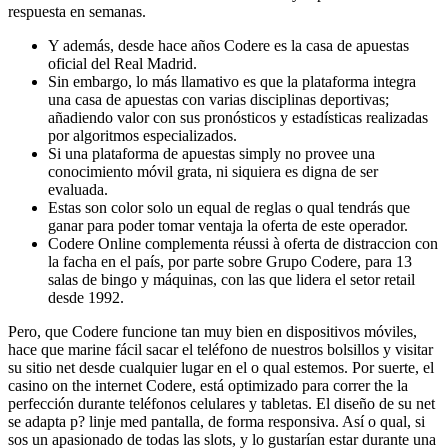
respuesta en semanas.
Y además, desde hace años Codere es la casa de apuestas
oficial del Real Madrid.
Sin embargo, lo más llamativo es que la plataforma integra
una casa de apuestas con varias disciplinas deportivas;
añadiendo valor con sus pronósticos y estadísticas realizadas
por algoritmos especializados.
Si una plataforma de apuestas simply no provee una
conocimiento móvil grata, ni siquiera es digna de ser
evaluada.
Estas son color solo un equal de reglas o qual tendrás que
ganar para poder tomar ventaja la oferta de este operador.
Codere Online complementa réussi à oferta de distraccion con
la facha en el país, por parte sobre Grupo Codere, para 13
salas de bingo y máquinas, con las que lidera el setor retail
desde 1992.
Pero, que Codere funcione tan muy bien en dispositivos móviles,
hace que marine fácil sacar el teléfono de nuestros bolsillos y visitar
su sitio net desde cualquier lugar en el o qual estemos. Por suerte, el
casino on the internet Codere, está optimizado para correr the la
perfección durante teléfonos celulares y tabletas. El diseño de su net
se adapta p? linje med pantalla, de forma responsiva. Así o qual, si
sos un apasionado de todas las slots, y lo gustarían estar durante una