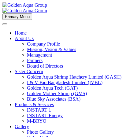
Primary Menu
Home
About Us
Company Profile
Mission, Vision & Values
Management
Partners
Board of Directors
Sister Concern
Golden Aqua Shrimp Hatchery Limited (GASH)
I & V Bio Bangladesh Limited (IVBL)
Golden Aqua Tech (GAT)
Golden Mother Shrimp (GMS)
Blue Sky Associates (BSA)
Products & Services
INSTART 1
INSTART Energy
M-BRYO
Gallery
Photo Gallery