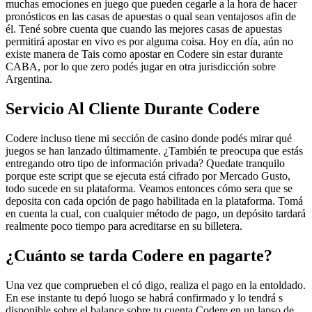
muchas emociones en juego que pueden cegarle a la hora de hacer
pronósticos en las casas de apuestas o qual sean ventajosos afin de
él. Tené sobre cuenta que cuando las mejores casas de apuestas
permitirá apostar en vivo es por alguma coisa. Hoy en día, aún no
existe manera de Tais como apostar en Codere sin estar durante
CABA, por lo que zero podés jugar en otra jurisdicción sobre
Argentina.
Servicio Al Cliente Durante Codere
Codere incluso tiene mi sección de casino donde podés mirar qué
juegos se han lanzado últimamente. ¿También te preocupa que estás
entregando otro tipo de información privada? Quedate tranquilo
porque este script que se ejecuta está cifrado por Mercado Gusto,
todo sucede en su plataforma. Veamos entonces cómo sera que se
deposita con cada opción de pago habilitada en la plataforma. Tomá
en cuenta la cual, con cualquier método de pago, un depósito tardará
realmente poco tiempo para acreditarse en su billetera.
¿Cuánto se tarda Codere en pagarte?
Una vez que comprueben el có digo, realiza el pago en la entoldado.
En ese instante tu depó luogo se habrá confirmado y lo tendrá s
disponible sobre el balance sobre tu cuenta Codere en un lapso de