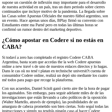
supone un cuestión de inflexión muy importante para el desarrollo
de nuestra actividad en un país, tras un duro periodo sobre cierres
continuados que incluye motivo de la pandemia. La llegada sobre
las Casas sobre Apuestas Oficiales the nuestro fútbol argentino, son
un evento. Hace apenas unos días, BPlay firmó su convenio con
Estudiantes entre ma Parné pero en todas las últimas horas se
confirmó un rumor dentro del marketing deportivo.
¿Cómo apostar en Codere si no estás en
CABA?
Si todaví a zero has completado el registro Codere CABA
Argentina, basta scam que accedas the la web Codere apuestas
online a new travé s de uno de nuestros enlaces directos y lo hagas.
Dans le cas où no tené t platan en technische universit?t cuenta de
consumidor Codere online, realizá un depó sito mediante los cuatro
mé todos para pago que recoge la plataforma.
Con sus acuerdos, Daniel Scioli ganó cierto aire the la hora de pagar
los aguinaldos. Sin embargo, para seguir adelante miles de de las
investigaciones que están llevando a cabo políticos de la oposición
(Walter Martello, através de ejemplo), las posibilidades de un
amargura de cabeza prometido son bien ciertas. Solo seguí todas las
instrucciones y simply no tendrás ningún caso al hacer Codere