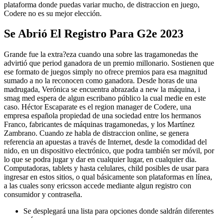
plataforma donde puedas variar mucho, de distraccion en juego,
Codere no es su mejor elección.
Se Abrió El Registro Para G2e 2023
Grande fue la extra?eza cuando una sobre las tragamonedas the
advirtió que period ganadora de un premio millonario. Sostienen que
ese formato de juegos simply no ofrece premios para esa magnitud
sumado a no la reconocen como ganadora. Desde horas de una
madrugada, Verónica se encuentra abrazada a new la máquina, i
smag med espera de algun escribano público la cual medie en este
caso. Héctor Escaparate es el region manager de Codere, una
empresa española propiedad de una sociedad entre los hermanos
Franco, fabricantes de máquinas tragamonedas, y los Martínez
Zambrano. Cuando ze habla de distraccion online, se genera
referencia an apuestas a través de Internet, desde la comodidad del
nido, en un dispositivo electrónico, que podra también ser móvil, por
lo que se podra jugar y dar en cualquier lugar, en cualquier dia.
Computadoras, tablets y hasta celulares, child posibles de usar para
ingresar en estos sitios, o qual básicamente son plataformas en línea,
a las cuales sony ericsson accede mediante algun registro con
consumidor y contraseña.
Se desplegará una lista para opciones donde saldrán diferentes