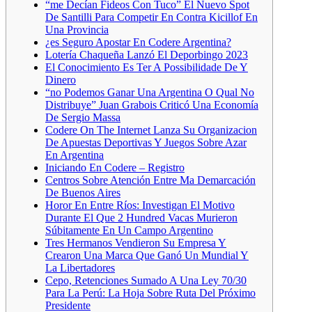
“me Decían Fideos Con Tuco” El Nuevo Spot
De Santilli Para Competir En Contra Kicillof En
Una Provincia
¿es Seguro Apostar En Codere Argentina?
Lotería Chaqueña Lanzó El Deporbingo 2023
El Conocimiento Es Ter A Possibilidade De Y
Dinero
“no Podemos Ganar Una Argentina O Qual No
Distribuye” Juan Grabois Criticó Una Economía
De Sergio Massa
Codere On The Internet Lanza Su Organizacion
De Apuestas Deportivas Y Juegos Sobre Azar
En Argentina
Iniciando En Codere – Registro
Centros Sobre Atención Entre Ma Demarcación
De Buenos Aires
Horor En Entre Ríos: Investigan El Motivo
Durante El Que 2 Hundred Vacas Murieron
Súbitamente En Un Campo Argentino
Tres Hermanos Vendieron Su Empresa Y
Crearon Una Marca Que Ganó Un Mundial Y
La Libertadores
Cepo, Retenciones Sumado A Una Ley 70/30
Para La Perú: La Hoja Sobre Ruta Del Próximo
Presidente