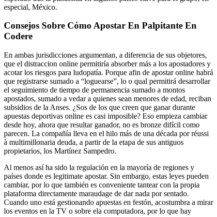
especial, México.
Consejos Sobre Cómo Apostar En Palpitante En
Codere
En ambas jurisdicciones argumentan, a diferencia de sus objetores,
que el distraccion online permitiría absorber más a los apostadores y
acotar los riesgos para ludopatía. Porque afin de apostar online habrá
que registrarse sumado a “loguearse”, lo o qual permitirá desarrollar
el seguimiento de tiempo de permanencia sumado a montos
apostados, sumado a vedar a quienes sean menores de edad, reciban
subsidios de la Anses. ¿Sos de los que creen que ganar durante
apuestas deportivas online es casi imposible? Eso empieza cambiar
desde hoy, ahora que resultar ganador, no es bronze difícil como
parecen. La compañía lleva en el hilo más de una década por réussi
à multimillonaria deuda, a partir de la etapa de sus antiguos
propietarios, los Martínez Sampedro.
Al menos así ha sido la regulación en la mayoría de regiones y
países donde es legitimate apostar. Sin embargo, estas leyes pueden
cambiar, por lo que también es conveniente tantear con la propia
plataforma directamente maraudage de dar nada por sentado.
Cuando uno está gestionando apuestas en festón, acostumbra a mirar
los eventos en la TV o sobre ela computadora, por lo que hay