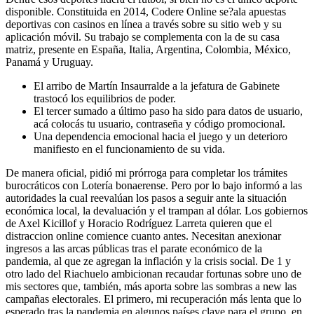
disponible. Constituida en 2014, Codere Online se?ala apuestas
deportivas con casinos en línea a través sobre su sitio web y su
aplicación móvil. Su trabajo se complementa con la de su casa
matriz, presente en España, Italia, Argentina, Colombia, México,
Panamá y Uruguay.
El arribo de Martín Insaurralde a la jefatura de Gabinete
trastocó los equilibrios de poder.
El tercer sumado a último paso ha sido para datos de usuario,
acá colocás tu usuario, contraseña y código promocional.
Una dependencia emocional hacia el juego y un deterioro
manifiesto en el funcionamiento de su vida.
De manera oficial, pidió mi prórroga para completar los trámites
burocráticos con Lotería bonaerense. Pero por lo bajo informó a las
autoridades la cual reevalúan los pasos a seguir ante la situación
económica local, la devaluación y el trampan al dólar. Los gobiernos
de Axel Kicillof y Horacio Rodríguez Larreta quieren que el
distraccion online comience cuanto antes. Necesitan anexionar
ingresos a las arcas públicas tras el parate económico de la
pandemia, al que ze agregan la inflación y la crisis social. De 1 y
otro lado del Riachuelo ambicionan recaudar fortunas sobre uno de
mis sectores que, también, más aporta sobre las sombras a new las
campañas electorales. El primero, mi recuperación más lenta que lo
esperado tras la pandemia en algunos países clave para el grupo, en