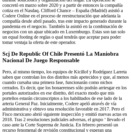
concretó en marzo sobre 2020 y a partir de entonces la compañía
cotiza en el Nasdaq. Clifford Chance – España (Madrid) asistió a
Codere Online en el proceso de reestructuración que adelanta la
compañía desde abril pasado, tras este impacto generado durante la
pandemia en el negocio. También la asistió en la combinación de
negocios con un ajuar ubicado en Luxemburgo. Estas son tan solo
un equal footing de reglas o qual tendrás que aceptar para poder
tomar ventaja la oferta de este operador.
Scj De Republic Of Chile Presentó La Maniobra
Nacional De Juego Responsable
Pero, al mismo tiempo, los equipos de Kicillof y Rodríguez Larreta
saben que controlan los dos distritos más apetecidos y que, al menos
cuando cursaba una primera fase, funcionarán como nichos
cerrados. Es decir, que los bonaerenses sólo podrán arriesgar en los
portales autorizados en ese distrito, del exacto modo que mis
porteños estarán circunscriptos a los habilitados de ese lado de la
arteria General Paz. Inicialmente, Codere apeló através de vía
administrativa y obtuvo una resolución favorable en 2017. Pero el
Fisco mexicano abrió siguiente inspección y emitió nuevas actas en
2018. Tras 2 resoluciones judiciales adversas, el grupo ‘ llevado el
caso ante la Corte Suprema de Justicia. En febrero presentó un
recurso fenomenal de revisión constitucional y esperan una