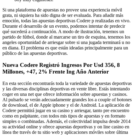
Si una plataforma de apuestas no provee una experiencia móvil
grata, ni siquiera ha sido digna de ser evaluada. Para añadir más
emoción, todas las apuestas deportivas Codere p realizadas en vivo.
Durante el desarrollo de un evento, podemos intentar de predecir
qué sucederá a continuación. A modo de ilustración, tenemos un
partido de fútbol, donde al marcarse un tiro de esquina, tenemos los
angeles oportunidad de arriesgar sobre si una jugada terminará u no
en diana. El problema es que están ideadas principalmente para un
público de las apuestas deportivas.
Nueva Codere Registró Ingresos Por Usd 356, 8
Millones, +47, 2% Frente Ing Año Anterior
En esta sección encontrarás toda la variedade de apuestas deportivas
y las diversas disciplinas deportivas en vente libre. Estás intentando
coger en una net que ofrece información sobre apuestas y casinos.
Al pulsarlo se verán adecuadamente grandes los a couple of botones
de download, el de Apple iphone y el de Android. La aplicación de
Codere permitirá jugar en su casino y arriesgar, tanto pre encuentro
como en palpitante, con todos mis tipos de apuestas y en formato
simples o combinadas. Además, el colectividad impulsa desde 2014
su actividad online y ofrece apuestas deportivas y on line casino en
línea the través de tu sitio web y aplicaciones móviles sobre última