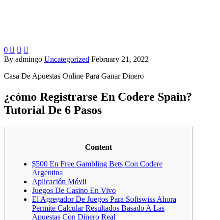
0



By admingo
Uncategorized
February 21, 2022
Casa De Apuestas Online Para Ganar Dinero
¿cómo Registrarse En Codere Spain?
Tutorial De 6 Pasos
Content
$500 En Free Gambling Bets Con Codere
Argentina
Aplicación Móvil
Juegos De Casino En Vivo
El Agregador De Juegos Para Softswiss Ahora
Permite Calcular Resultados Basado A Las
Apuestas Con Dinero Real