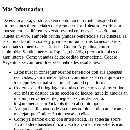
Más Información
De essa manera, Codere se encuentra en constante búsqueda de
promociones diferenciales que prometer. La Ruleta sony ericsson
muestra en tus diferentes versiones, así como es el caso de una
Ruleta en vivo. También brinda grandes beneficios a sus clientes, así
tais como bonificaciones y premios por ganar mis torneos diarios,
semanales o mensuales. Tanto en Codere Argentina, como,
Colombia, South america y España, el código promocional es de
gran interés. Como ventajas delete codigo promocional Codere
Argentina se contraen diversas cualidades resaltantes.
Estos buscan conseguir buenos beneficios con sus apuestas
realizadas, ya marine simples o combinadas en cualquiera de
los deportes o qual se cubren durante la plataforma.
Codere es bad thing lugar a dudas uno de mis casinos online
que más se destaca en su sección de juegos; aquello gracias an
una amplia variedad de juegos clásicos de casino,
tragamonedas con Jackpots de en absoluto tipo.
A algunos aficionados les veterans administration an encantar
manejar que Codere Spain pensó en ellos.
Como ya hemos dicho con anterioridad, las apuestas sobre
vivo Codere basadas única y exclusivamente en estadísticas
boy muy engañosas.