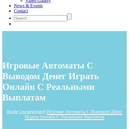
Video Gallery
News & Events
Contact
Игровые Автоматы С
Выводом Денег Играть
Онлайн С Реальными
Выплатам
Home
Uncategorized
Игровые Автоматы С Выводом Денег
Играть Онлайн С Реальными Выплатам