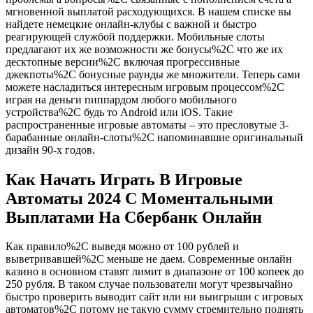
мгновенной выплатой расходующихся. В нашем списке вы
найдете немецкие онлайн-клубы с важной и быстро
реагирующей службой поддержки. Мобильные слоты
предлагают их же возможности же бонусы%2C что же их
десктопные версии%2C включая прогрессивные
джекпоты%2C бонусные раунды же множители. Теперь сами
можете насладиться интересным игровым процессом%2C
играя на деньги пиппардом любого мобильного
устройства%2C будь то Android или iOS. Такие
распространенные игровые автоматы – это пресловутые 3-
барабанные онлайн-слоты%2C напоминавшие оригинальный
дизайн 90-х годов.
Как Начать Играть В Игровые
Автоматы 2024 С Моментальными
Выплатами На Сбербанк Онлайн
Как правило%2C выведя можно от 100 рублей и
выветривавшей%2C меньше не даем. Современные онлайн
казино в основном ставят лимит в диапазоне от 100 копеек до
250 рубля. В таком случае пользователи могут чрезвычайно
быстро проверить выводит сайт или ни выигрыши с игровых
автоматов%2C потому не такую сумму стремительно поднять