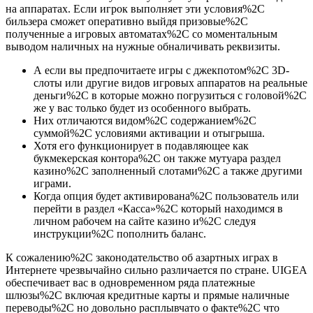
на аппаратах. Если игрок выполняет эти условия%2C
бильзера сможет оперативно выйдя призовые%2C
полученные а игровых автоматах%2C со моментальным
выводом наличных на нужные обналичивать реквизиты.
А если вы предпочитаете игры с джекпотом%2C 3D-
слоты или другие видов игровых аппаратов на реальные
деньги%2C в которые можно погрузиться с головой%2C
же у вас только будет из особенного выбрать.
Них отличаются видом%2C содержанием%2C
суммой%2C условиями активации и отыгрыша.
Хотя его функционирует в подавляющее как
букмекерская контора%2C он также мутуара раздел
казино%2C заполненный слотами%2C а также другими
играми.
Когда опция будет активирована%2C пользователь или
перейти в раздел «Касса»%2C который находимся в
личном рабочем на сайте казино и%2C следуя
инструкции%2C пополнить баланс.
К сожалению%2C законодательство об азартных играх в
Интернете чрезвычайно сильно различается по стране. UIGEA
обеспечивает вас в одновременном ряда платежные
шлюзы%2C включая кредитные карты и прямые наличные
переводы%2C но довольно расплывчато о факте%2C что