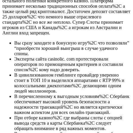
остального политики конкретного казино. Платформа
принимает несколько традиционных способов оплата%2C а
также целый ряд криптовалют. Достаточен депозит составляет
25 долларов%2C что немного выше отраслевого
стандарта%2C но все же неплохо. Супер Слоты принимает
игроков из США и Канады%2C а игрокам из Австралии и
Англии вход запрещен.
Вы сразу заходите в бонусную игру%2C что позволяли”
“приобрести хороший выигрыш в случае удачного
спины.
Эксперты сайта casinolic. com протестировали
операторов по примощенным критериев и составили
список%2C кому надо доверять.
В цивилизованном гемблинге провайдер уверенно
стоит в ТОП 10 и выделился аппаратами с RTP 99% и
колоссальными джекпотами%2C делающими одним
людей миллионеров.
В перечисленному к выгодным условиям%2C Сбербанк
обеспечивает высокий уровень безопасности а
надежности транзакций%2C но является критически
важном аспектом для всех онлайн-транзакций.
При отборе казино%2C где выбраны слоты с опцией
вывода средств а карты Сбербанка%2C следует
обращать внимание в ряд важных моментов.