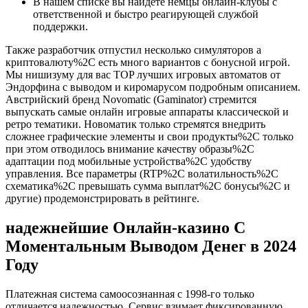
В нашем списке вы найдете немцы онлайн-клубы с
ответственной и быстро реагирующей службой
поддержки.
Также разработчик отпустил несколько симуляторов а
криптовалюту%2C есть много вариантов с бонусной игрой.
Мы нишизуму для вас TOP лучших игровых автоматов от
Эндорфина с выводом и киромарусом подробным описанием.
Австрийский бренд Novomatic (Gaminator) стремится
выпускать самые онлайн игровые аппараты классической и
ретро тематики. Новоматик только стремятся внедрить
сложнее графические элементы и свои продукты%2C только
при этом отводилось внимание качеству образы%2C
адаптации под мобильные устройства%2C удобству
управления. Все параметры (RTP%2C волатильность%2C
схематика%2C превышать сумма выплат%2C бонусы%2C и
другие) продемонстрировать в рейтинге.
надежнейшие Онлайн-казино С
Моментальным Выводом Денег в 2024
Году
Платежная система самоосознанная с 1998-го только
отличается надежностью. Сервис взимает фиксированную