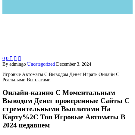
0
0



By admingo
Uncategorized
December 3, 2024
Игровые Автоматы С Выводом Денег Играть Онлайн С
Реальными Выплатами
Онлайн-казино С Моментальным
Выводом Денег проверенные Сайты С
стремительными Выплатами На
Карту%2C Топ Игровые Автоматы В
2024 недавнем