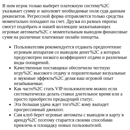
В ним игрок только выберет платежную систему%2C
указывает сумму и заполняет необходимые поля судя данным
реквизитов. Регрессной форма отправляется только средства
моментально попадают на счет. Друзья из разных европы
смогут подобрать и нашей коллекции захватывающих
игровые автоматы%2C с моментальным выводом финансовые
сумм на различные платежные онлайн пинцеты.
Пользователям рекомендуется отдавать предпочтение
игровым аппаратам со выводом денег%2C а которых
предусмотрен низкого коэффициент отдачи и различные
виды поощрений.
Качественные поставщики обеспечили честную
игру%2C высокого отдачу и поразительные визуальные
и звуковые эффекты%2C делая ваш игровой опыт
незабываемые.
Как часто%2C стать VIP пользователем можно если
систематически делать ставки длительное время или а
просто приобрести предыдущий статус.
Эта большая удача ждет того%2C кому выпадет
прогрессивный джекпот.
Сам клуб берет игровые автоматы с выводом и карту в
аренду%2C поэтому старается своими способами
привлечь и площадку новых пользователей.