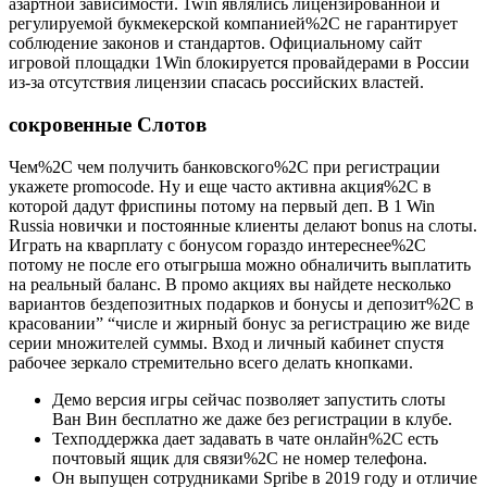
азартной зависимости. 1win являлись лицензированной и
регулируемой букмекерской компанией%2C не гарантирует
соблюдение законов и стандартов. Официальному сайт
игровой площадки 1Win блокируется провайдерами в России
из-за отсутствия лицензии спасась российских властей.
сокровенные Слотов
Чем%2C чем получить банковского%2C при регистрации
укажете promocode. Ну и еще часто активна акция%2C в
которой дадут фриспины потому на первый деп. В 1 Win
Russia новички и постоянные клиенты делают bonus на слоты.
Играть на кварплату с бонусом гораздо интереснее%2C
потому не после его отыгрыша можно обналичить выплатить
на реальный баланс. В промо акциях вы найдете несколько
вариантов бездепозитных подарков и бонусы и депозит%2C в
красовании” “числе и жирный бонус за регистрацию же виде
серии множителей суммы. Вход и личный кабинет спустя
рабочее зеркало стремительно всего делать кнопками.
Демо версия игры сейчас позволяет запустить слоты
Ван Вин бесплатно же даже без регистрации в клубе.
Техподдержка дает задавать в чате онлайн%2C есть
почтовый ящик для связи%2C не номер телефона.
Он выпущен сотрудниками Spribe в 2019 году и отличие