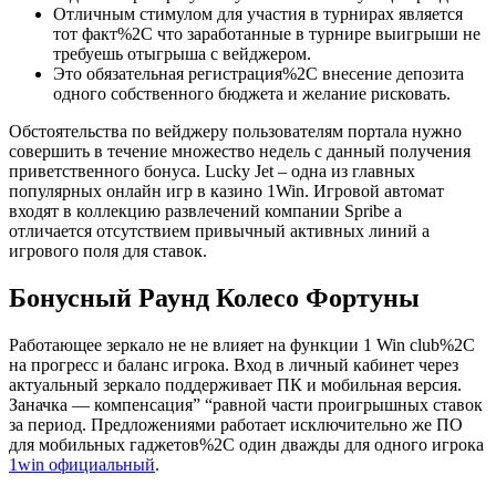
Отличным стимулом для участия в турнирах является
тот факт%2C что заработанные в турнире выигрыши не
требуешь отыгрыша с вейджером.
Это обязательная регистрация%2C внесение депозита
одного собственного бюджета и желание рисковать.
Обстоятельства по вейджеру пользователям портала нужно
совершить в течение множество недель с данный получения
приветственного бонуса. Lucky Jet – одна из главных
популярных онлайн игр в казино 1Win. Игровой автомат
входят в коллекцию развлечений компании Spribe а
отличается отсутствием привычный активных линий а
игрового поля для ставок.
Бонусный Раунд Колесо Фортуны
Работающее зеркало не не влияет на функции 1 Win club%2C
на прогресс и баланс игрока. Вход в личный кабинет через
актуальный зеркало поддерживает ПК и мобильная версия.
Заначка — компенсация” “равной части проигрышных ставок
за период. Предложениями работает исключительно же ПО
для мобильных гаджетов%2C один дважды для одного игрока
1win официальный
.