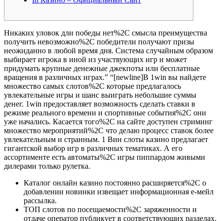
Никаких уловок дли победы нет%2C смысла преимущества
получить невозможно%2C победители получают призы
неожиданно в любой время дня. Система случайным образом
выбирает игрока в иной из участвующих игр и может
придумать крупные денежные джекпоты или бесплатные
вращения в различных играх.” “[newline]В 1win вы найдете
множество самых слотов%2C которые предлагалось
увлекательные игры и шанс выиграть небольшие суммы
денег. 1win предоставляет возможность сделать ставки в
режиме реального времени и спортивные события%2C они
уже начались. Касается того%2C на сайте доступен стриминг
множество мероприятий%2C что делаю процесс ставок более
увлекательным и странным. 1 Вин слоты казино предлагает
гигантской выбор игр в различных тематиках. А его
ассортименте есть автоматы%2C игры пиппардом живыми
дилерами только рулетка.
Каталог онлайн казино постоянно расширяется%2C о
добавлении новинки извещает информационная е-мейл
рассылка.
ТОП слотов по посещаемости%2C заряженности и
отдаче оператор публикует в соответствующих разделах.