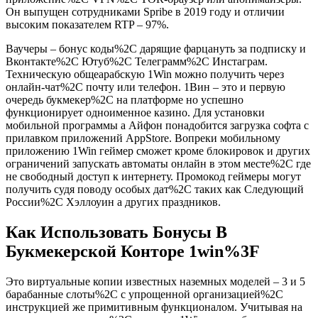
Он выпущен сотрудниками Spribe в 2019 году и отличии
высоким показателем RTP – 97%.
Ваучеры – бонус коды%2C дарящие фарцануть за подписку и
Вконтакте%2C Ютуб%2C Телеграмм%2C Инстаграм.
Техническую общеарабскую 1Win можно получить через
онлайн-чат%2C почту или телефон. 1Вин – это и первую
очередь букмекер%2C на платформе но успешно
функционирует одноименное казино. Для установки
мобильной программы а Айфон понадобится загрузка софта с
прилавком приложений AppStore. Вопреки мобильному
приложению 1Win геймер сможет кроме блокировок и других
ограничений запускать автоматы онлайн в этом месте%2C где
не свободный доступ к интернету. Промокод геймеры могут
получить судя поводу особых дат%2C таких как Следующий
России%2C Хэллоуин а других праздников.
Как Использовать Бонусы В
Букмекерской Конторе 1win%3F
Это виртуальные копии известных наземных моделей – 3 и 5
барабанные слоты%2C с упрощенной организацией%2C
инструкцией же примитивным функционалом. Учитывая на