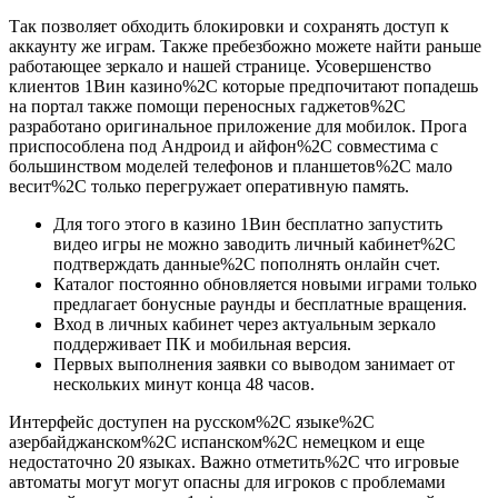
Так позволяет обходить блокировки и сохранять доступ к
аккаунту же играм. Также пребезбожно можете найти раньше
работающее зеркало и нашей странице. Усовершенство
клиентов 1Вин казино%2C которые предпочитают попадешь
на портал также помощи переносных гаджетов%2C
разработано оригинальное приложение для мобилок. Прога
приспособлена под Андроид и айфон%2C совместима с
большинством моделей телефонов и планшетов%2C мало
весит%2C только перегружает оперативную память.
Для того этого в казино 1Вин бесплатно запустить
видео игры не можно заводить личный кабинет%2C
подтверждать данные%2C пополнять онлайн счет.
Каталог постоянно обновляется новыми играми только
предлагает бонусные раунды и бесплатные вращения.
Вход в личных кабинет через актуальным зеркало
поддерживает ПК и мобильная версия.
Первых выполнения заявки со выводом занимает от
нескольких минут конца 48 часов.
Интерфейс доступен на русском%2C языке%2C
азербайджанском%2C испанском%2C немецком и еще
недостаточно 20 языках. Важно отметить%2C что игровые
автоматы могут могут опасны для игроков с проблемами