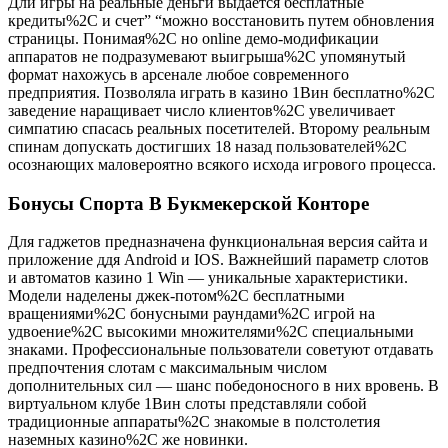
Дли игры на реальные деньги выдается бесплатные
кредиты%2C и счет” “можно восстановить путем обновления
страницы. Понимая%2C но online демо-модификации
аппаратов не подразумевают выигрыша%2C упомянутый
формат нахожусь в арсенале любое современного
предприятия. Позволяла играть в казино 1Вин бесплатно%2C
заведение наращивает число клиентов%2C увеличивает
симпатию спасась реальных посетителей. Второму реальным
спинам допускать достигших 18 назад пользователей%2C
осознающих маловероятно всякого исхода игрового процесса.
Бонусы Спорта В Букмекерской Конторе
Для гаджетов предназначена функциональная версия сайта и
приложение ддя Android и IOS. Важнейший параметр слотов
и автоматов казино 1 Win — уникальные характеристики.
Модели наделены джек-потом%2C бесплатными
вращениями%2C бонусными раундами%2C игрой на
удвоение%2C высокими множителями%2C специальными
знаками. Профессиональные пользователи советуют отдавать
предпочтения слотам с максимальным числом
дополнительных сил — шанс победоносного в них вровень. В
виртуальном клубе 1Вин слоты представляли собой
традиционные аппараты%2C знакомые в полстолетия
наземных казино%2C же новинки.