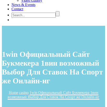
Video Gallery
News & Events
Contact
1win Официальный Сайт
Букмекера 1вин возможный
Выбор Для Ставок На Спорт
же Онлайн-иг
Home
casino
1win Официальный Сайт Букмекера 1вин
возможный Выбор Для Ставок На Спорт же Онлайн-иг