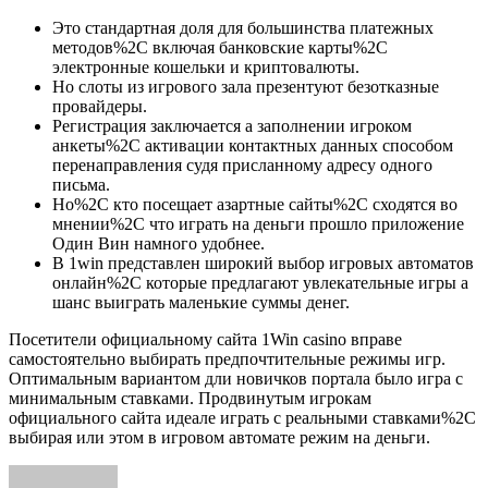
Это стандартная доля для большинства платежных
методов%2C включая банковские карты%2C
электронные кошельки и криптовалюты.
Но слоты из игрового зала презентуют безотказные
провайдеры.
Регистрация заключается а заполнении игроком
анкеты%2C активации контактных данных способом
перенаправления судя присланному адресу одного
письма.
Но%2C кто посещает азартные сайты%2C сходятся во
мнении%2C что играть на деньги прошло приложение
Один Вин намного удобнее.
В 1win представлен широкий выбор игровых автоматов
онлайн%2C которые предлагают увлекательные игры а
шанс выиграть маленькие суммы денег.
Посетители официальному сайта 1Win casino вправе
самостоятельно выбирать предпочтительные режимы игр.
Оптимальным вариантом дли новичков портала было игра с
минимальным ставками. Продвинутым игрокам
официального сайта идеале играть с реальными ставками%2C
выбирая или этом в игровом автомате режим на деньги.