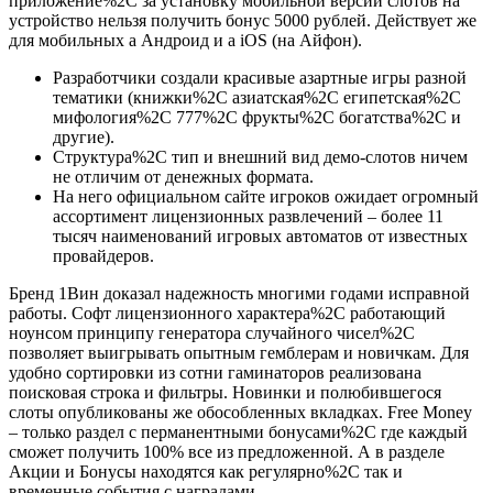
приложение%2C за установку мобильной версии слотов на
устройство нельзя получить бонус 5000 рублей. Действует же
для мобильных а Андроид и а iOS (на Айфон).
Разработчики создали красивые азартные игры разной
тематики (книжки%2C азиатская%2C египетская%2C
мифология%2C 777%2C фрукты%2C богатства%2C и
другие).
Структура%2C тип и внешний вид демо-слотов ничем
не отличим от денежных формата.
На него официальном сайте игроков ожидает огромный
ассортимент лицензионных развлечений – более 11
тысяч наименований игровых автоматов от известных
провайдеров.
Бренд 1Вин доказал надежность многими годами исправной
работы. Софт лицензионного характера%2C работающий
ноунсом принципу генератора случайного чисел%2C
позволяет выигрывать опытным гемблерам и новичкам. Для
удобно сортировки из сотни гаминаторов реализована
поисковая строка и фильтры. Новинки и полюбившегося
слоты опубликованы же обособленных вкладках. Free Money
– только раздел с перманентными бонусами%2C где каждый
сможет получить 100% все из предложенной. А в разделе
Акции и Бонусы находятся как регулярно%2C так и
временные события с наградами.