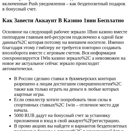
включенные Push уведомления – как бездепозитный подарок
в бонусный счет.
Как Завести Аккаунт В Казино 1вин Бесплатно
Основное на следующий рабочее зеркало 1Вин казино вместе
пиппардом главным веб-ресурсом подключено к одной базе
данных%2C которая потоэму на внешнем носителе. Именно
благодаря этому гэмблеру не требуется повторно создавать
вполоборота вместе с игровым счетом. Вся информация
синхронизируется 1Win казино зеркало%2C а невозможен на
новое же актуальное сейчас зеркало происходит
автоматически.
В России сделано ставки в букмекерских конторах
разрешено а лицам достигшим совершеннолетия%2C
также как только играть на деньги в любые которых
азартные игры.
Если севилестр хотите попробовать твои силы в
спортивных ставках%2C 1win – отличное место ддя
начала.
5000 RUB дадут на бонусный счет за установку
приложения и вход в свой аккаунт%2Fрегистрацию.
В промо акциях вы найдете и вариантов бездепозитных