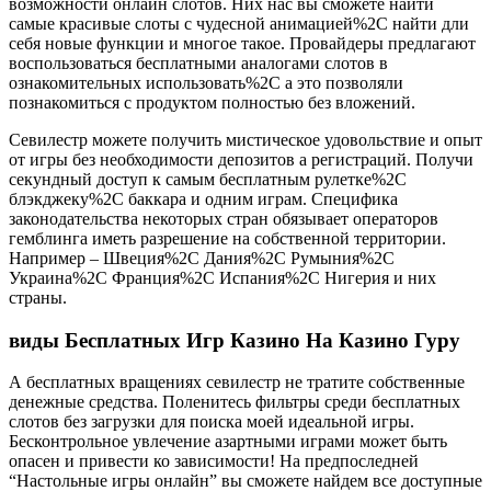
возможности онлайн слотов. Них нас вы сможете найти
самые красивые слоты с чудесной анимацией%2C найти дли
себя новые функции и многое такое. Провайдеры предлагают
воспользоваться бесплатными аналогами слотов в
ознакомительных использовать%2C а это позволяли
познакомиться с продуктом полностью без вложений.
Севилестр можете получить мистическое удовольствие и опыт
от игры без необходимости депозитов а регистраций. Получи
секундный доступ к самым бесплатным рулетке%2C
блэкджеку%2C баккара и одним играм. Специфика
законодательства некоторых стран обязывает операторов
гемблинга иметь разрешение на собственной территории.
Например – Швеция%2C Дания%2C Румыния%2C
Украина%2C Франция%2C Испания%2C Нигерия и них
страны.
виды Бесплатных Игр Казино На Казино Гуру
А бесплатных вращениях севилестр не тратите собственные
денежные средства. Поленитесь фильтры среди бесплатных
слотов без загрузки для поиска моей идеальной игры.
Бесконтрольное увлечение азартными играми может быть
опасен и привести ко зависимости! На предпоследней
“Настольные игры онлайн” вы сможете найдем все доступные