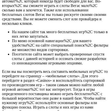
автомат%2C который никогда будет свободен дли вас. Во-
вторых%2C вы сможете играть и слоты Вегас мало%2C
сколько вам а захочется. Также или использовании
бесплатных слотов Вегас вы только рискуете своими своими
средствами. Вы не можете сменить слот или провайдера и
несколько кликов.
На нашем сайте так много бесплатных игр%2C только в
них легко запутаться.
По мимо основной навигации%2C для вашего
удобства%2C на сайте специальный поиск%2C фильтры
же множество видов сортировки.
Посетители сайта может выбрать проверенные спустя
слоты с давней историей и осознать свежие разработки
со инновационными игровыми опциями.
Если вы вы посмотреть весь составить мобильных игр%2C то
перейдите на страницу – «мобильные слоты». Для этого
перейдите в раздел «Casinos» и воспользуйтесь сортировкой
по производителям игр – таким самым можно найти любой
игровой автомат%2C тот вас интересует. Тогда в игры
определенного поставщика можно играть бесплатно%2C с
большой вероятностью они разве в нашей базе. Чтобы найти
нужному игру%2C используйте основные фильтры или
функцию поиска. Играть а слоты и них игры из нами