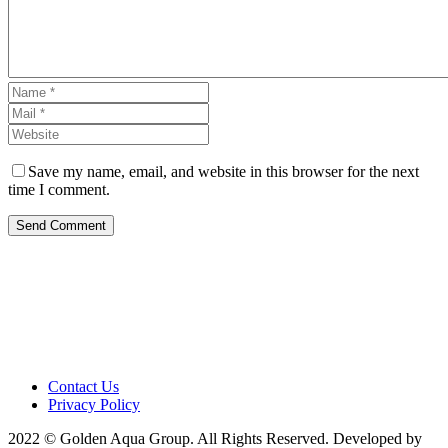
Save my name, email, and website in this browser for the next
time I comment.
Send Comment
Contact Us
Privacy Policy
2022 © Golden Aqua Group. All Rights Reserved. Developed by