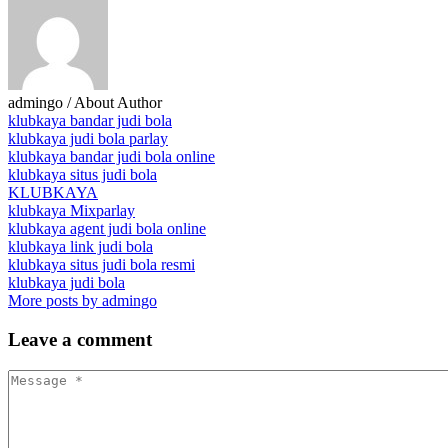
admingo
/ About Author
klubkaya bandar judi bola
klubkaya judi bola parlay
klubkaya bandar judi bola online
klubkaya situs judi bola
KLUBKAYA
klubkaya Mixparlay
klubkaya agent judi bola online
klubkaya link judi bola
klubkaya situs judi bola resmi
klubkaya judi bola
More posts by admingo
Leave
a comment