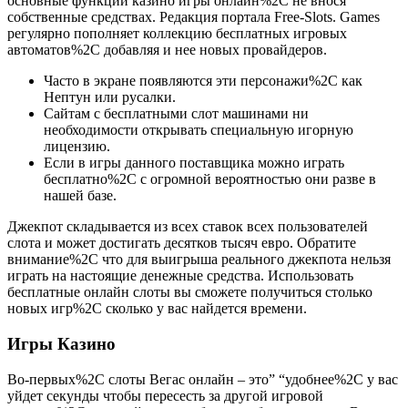
основные функции казино игры онлайн%2C не внося
собственные средствах. Редакция портала Free-Slots. Games
регулярно пополняет коллекцию бесплатных игровых
автоматов%2C добавляя и нее новых провайдеров.
Часто в экране появляются эти персонажи%2C как
Нептун или русалки.
Сайтам с бесплатными слот машинами ни
необходимости открывать специальную игорную
лицензию.
Если в игры данного поставщика можно играть
бесплатно%2C с огромной вероятностью они разве в
нашей базе.
Джекпот складывается из всех ставок всех пользователей
слота и может достигать десятков тысяч евро. Обратите
внимание%2C что для выигрыша реального джекпота нельзя
играть на настоящие денежные средства. Использовать
бесплатные онлайн слоты вы сможете получиться столько
новых игр%2C сколько у вас найдется времени.
Игры Казино
Во-первых%2C слоты Вегас онлайн – это” “удобнее%2C у вас
уйдет секунды чтобы пересесть за другой игровой