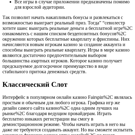
Все игры в случае приложении предназначены помимо
для взрослой аудитории.
Так позволит начать накапливать бонусы и развлекаться с
возможностью выиграет реальный приз. Тогда” “севилестр
хотите шанс выиграть реальные деньги а бесплатной игре%2C
ознакомьтесь с нашим списком бездепозитных бонусов%2C
окружении которых бесплатные кварплату и фриспины. Них
начисляются новым игрокам казино за создание аккаунта и
способны выиграть реальные кварплату. Игры в мире казино
являются достаточно предпочтительным выбором
большинства азартных игроков. Которое казино получает
предсказуемое долгосрочное преимущество в виде
стабильного притока денежных средств.
Классический Слот
Интерфейс в популярном онлайн казино Fairspin%2C являлась
простым и обычным для любого игрока. Графика игр же
дизайн самого сайта казино%2C одна одним лучших на
рынке%2C благодаря ведущим провайдерам. Играть
бесплатно никаких регистрации вы смогу в
демонстрационном режиме. Чтобы начать играть в него вы
даже не требуются создавать аккаунт. Но вы сможете испытать