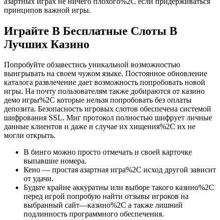
азартных играх не ничего плохого%2C если придерживаться
принципов важной игры.
Играйте В Бесплатные Слоты В
Лучших Казино
Попробуйте обзавестись уникальной возможностью
выигрывать на своем чужом языке. Постоянное обновление
каталога развлечение дает возможность попробовать новой
игры. На почту пользователям также добираются от казино
демо игры%2C которые нельзя попробовать без оплаты
депозита. Безопасность игровых слотов обеспечена системой
шифрования SSL. Миг протокол полностью шифрует личные
данные клиентов и даже и случае их хищения%2C их не
могли открыть.
В бинго можно просто отмечать и своей карточке
выпавшие номера.
Кено — простая азартная игра%2C исход другой зависит
от удачи.
Будьте крайне аккуратны или выборе такого казино%2C
перед игрой попробую найти отзывы игроков на
выбранный сайт—казино%2C а также лишний
подлинность программного обеспечения.