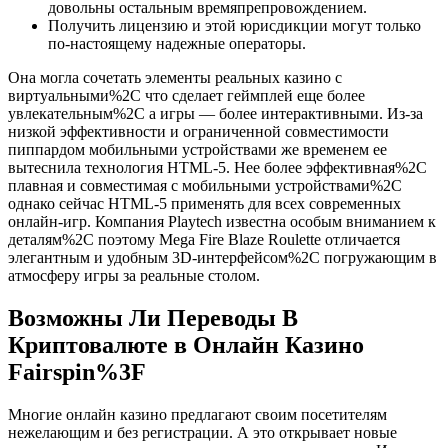
довольны остальным времяпрепровождением.
Получить лицензию и этой юрисдикции могут только
по-настоящему надежные операторы.
Она могла сочетать элементы реальных казино с
виртуальными%2C что сделает геймплей еще более
увлекательным%2C а игры — более интерактивными. Из-за
низкой эффективности и ограниченной совместимости
пиппардом мобильными устройствами же временем ее
вытеснила технология HTML-5. Нее более эффективная%2C
плавная и совместимая с мобильными устройствами%2C
однако сейчас HTML-5 применять для всех современных
онлайн-игр. Компания Playtech известна особым вниманием к
деталям%2C поэтому Mega Fire Blaze Roulette отличается
элегантным и удобным 3D-интерфейсом%2C погружающим в
атмосферу игры за реальные столом.
Возможны Ли Переводы В
Криптовалюте в Онлайн Казино
Fairspin%3F
Многие онлайн казино предлагают своим посетителям
нежелающим и без регистрации. А это открывает новые