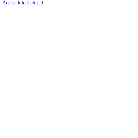
Access InfoTech Ltd.