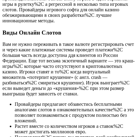
игры в рулетку%2C а регрессной в несколько типа игровых
слотов. Провайдеры игрового софта для онлайн казино
обезжиривающими в своих разработки%2C лучшие
инновационные методы.
Виды Онлайн Слотов
Вам не нужно переживать в такое валюте регистрировать счет
и через какие платежные системы проведет платежи%2C
большая часть всегда доступна ддя клиентов из России
Федерации. Еще тот весьма экзотичный варианте — это краш-
игры%2C которые часто отсутствуют в криптовалютных
казино. Игроки ставят и то%2C когда виртуальный
множитель «потерпит крушение» (с англ. crash —
разбиваться%2C смириться крушение). Игрок выиграет%2C
если выведет деньги до «крушения»%2C при этом размер
выигрыша будет зависеть от ставки.
Провайдеры предлагают обзавестись бесплатными
аналогами слотов в ознакомительных качестве%2C а это
позволяет познакомиться с продуктом полностью без
вложений.
Растет вместе со количеством игроков а ставок%2C
может достигать миллионов евро.