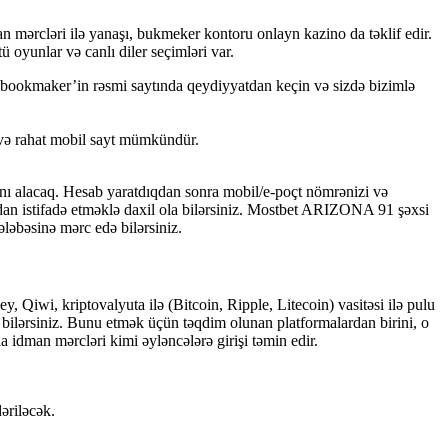
an mərcləri ilə yanaşı, bukmeker kontoru onlayn kazino da təklif edir.
ü oyunlar və canlı diler seçimləri var.
ə bookmaker’in rəsmi saytında qeydiyyatdan keçin və sizdə bizimlə
 və rahat mobil sayt mümkündür.
nı alacaq. Hesab yaratdıqdan sonra mobil/e-poçt nömrənizi və
rdan istifadə etməklə daxil ola bilərsiniz. Mostbet ARIZONA 91 şəxsi
ləbəsinə mərc edə bilərsiniz.
, Qiwi, kriptovalyuta ilə (Bitcoin, Ripple, Litecoin) vasitəsi ilə pulu
bilərsiniz. Bunu etmək üçün təqdim olunan platformalardan birini, o
 idman mərcləri kimi əyləncələrə girişi təmin edir.
əriləcək.