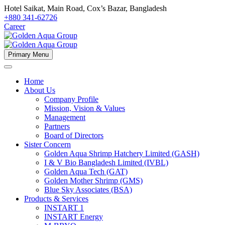
Hotel Saikat, Main Road, Cox’s Bazar, Bangladesh
+880 341-62726
Career
Primary Menu
Home
About Us
Company Profile
Mission, Vision & Values
Management
Partners
Board of Directors
Sister Concern
Golden Aqua Shrimp Hatchery Limited (GASH)
I & V Bio Bangladesh Limited (IVBL)
Golden Aqua Tech (GAT)
Golden Mother Shrimp (GMS)
Blue Sky Associates (BSA)
Products & Services
INSTART 1
INSTART Energy