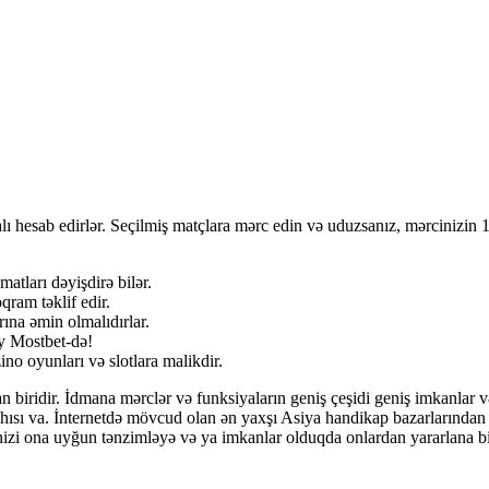
ı hesab edirlər. Seçilmiş matçlara mərc edin və uduzsanız, mərcinizin
tları dəyişdirə bilər.
ram təklif edir.
rına əmin olmalıdırlar.
ey Mostbet-də!
no oyunları və slotlara malikdir.
 biridir. İdmana mərclər və funksiyaların geniş çeşidi geniş imkanlar və 
ısı va. İnternetdə mövcud olan ən yaxşı Asiya handikap bazarlarından bir
inizi ona uyğun tənzimləyə və ya imkanlar olduqda onlardan yararlana bi