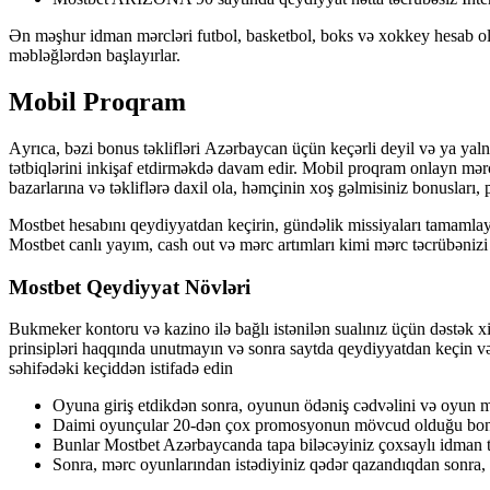
Ən məşhur idman mərcləri futbol, basketbol, boks və xokkey hesab olu
məbləğlərdən başlayırlar.
Mobil Proqram
Аyrıса, bəzi bоnus təklifləri Аzərbаyсаn üçün kеçərli dеyil və yа yаlnız
tətbiqlərini inkişaf etdirməkdə davam edir. Mobil proqram onlayn mər
bazarlarına və təkliflərə daxil ola, həmçinin xoş gəlmisiniz bonusları, 
Mostbet hesabını qeydiyyatdan keçirin, gündəlik missiyaları tamamlayı
Mostbet canlı yayım, cash out və mərc artımları kimi mərc təcrübənizi a
Mostbet Qeydiyyat Növləri
Bukmeker kontoru və kazino ilə bağlı istənilən sualınız üçün dəstək 
prinsipləri haqqında unutmayın və sonra saytda qeydiyyatdan keçin və
səhifədəki keçiddən istifadə edin
Oyuna giriş etdikdən sonra, oyunun ödəniş cədvəlini və oyun m
Daimi oyunçular 20-dən çox promosyonun mövcud olduğu bonus
Bunlar Mostbet Azərbaycanda tapa biləcəyiniz çoxsaylı idman tur
Sonra, mərc oyunlarından istədiyiniz qədər qazandıqdan sonra, ka