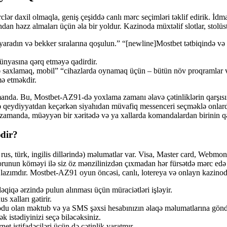
lər daxil olmaqla, geniş çeşiddə canlı mərc seçimləri təklif edirik. İdm
dan həzz almaları üçün əla bir yoldur. Kazinoda müxtəlif slotlar, stolüst
 yaradın və bekker sıralarına qoşulun.” “[newline]Mostbet tətbiqində v
dünyasına qərq etməyə qadirdir.
qə saxlamaq, mobil” “cihazlarda oynamaq üçün – bütün növ proqramlar
mə etməkdir.
manda. Bu, Mostbet-AZ91-də yoxlama zamanı əlavə çətinliklərin qarşısı
təsilə qeydiyyatdan keçərkən siyahıdan müvafiq messenceri seçməklə onla
i zamanda, müəyyən bir xəritədə və ya xallarda komandalardan birinin qə
dir?
s, türk, ingilis dillərində) məlumatlar var. Visa, Master card, Webmoney
runun köməyi ilə siz öz mənzilinizdən çıxmadan hər fürsətdə mərc edə 
k lazımdır. Mostbet-AZ91 oyun öncəsi, canlı, lotereya və onlayn kazinoda
dəqiqə ərzində pulun alınması üçün müraciətləri işləyir.
 xalları gətirir.
odu olan məktub və ya SMS şəxsi hesabınızın əlaqə məlumatlarına gönd
 istədiyinizi seçə biləcəksiniz.
 istifadəçiləri üçün də çətinlik yaratmır.