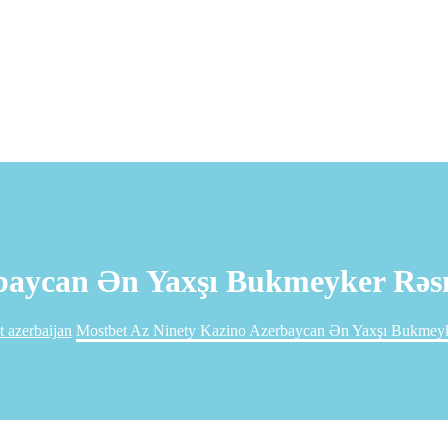
rbaycan Ən Yaxşı Bukmeyker Rəs
 azerbaijan
Mostbet Az Ninety Kazino Azerbaycan Ən Yaxşı Bukmey