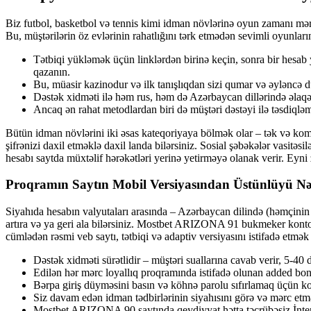
Biz futbol, ​​basketbol və tennis kimi idman növlərinə oyun zamanı mərc
Bu, müştərilərin öz evlərinin rahatlığını tərk etmədən sevimli oyunların
Tətbiqi yükləmək üçün linklərdən birinə keçin, sonra bir hesab
qazanın.
Bu, müasir kazinodur və ilk tanışlıqdan sizi qumar və əyləncə 
Dəstək xidməti ilə həm rus, həm də Azərbaycan dillərində əla
Ancaq ən rahat metodlardan biri də müştəri dəstəyi ilə təsdiqlə
Bütün idman növlərini iki əsas kateqoriyaya bölmək olar – tək və ko
şifrənizi daxil etməklə daxil landa bilərsiniz. Sosial şəbəkələr vasi
hesabı saytda müxtəlif hərəkətləri yerinə yetirməyə olanak verir. Eyn
Proqramın Saytın Mobil Versiyasından Üstünlüyü Nə
Siyahıda hesabın valyutaları arasında – Azərbaycan dilində (həmçinin ru
artıra və ya geri ala bilərsiniz. Mostbet ARIZONA 91 bukmeker konto
cümlədən rəsmi veb saytı, tətbiqi və adaptiv versiyasını istifadə etmə
Dəstək xidməti sürətlidir – müştəri suallarına cavab verir, 5-40 
Edilən hər mərc loyallıq proqramında istifadə olunan added bonus
Bərpa giriş düyməsini basın və köhnə parolu sıfırlamaq üçün k
Siz davam edən idman tədbirlərinin siyahısını görə və mərc etmək
Mostbet ARIZONA 90 saytında qeydiyyat hətta təcrübəsiz İnternet