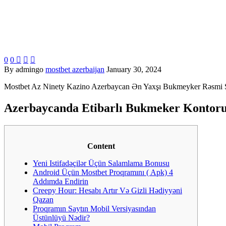
0
0



By admingo
mostbet azerbaijan
January 30, 2024
Mostbet Az Ninety Kazino Azerbaycan Ən Yaxşı Bukmeyker Rəsmi 
Azerbaycanda Etibarlı Bukmeker Kontor
Content
Yeni Istifadəçilər Üçün Salamlama Bonusu
Android Üçün Mostbet Proqramını ( Apk) 4
Addımda Endirin
Creepy Hour: Hesabı Artır Və Gizli Hədiyyəni
Qazan
Proqramın Saytın Mobil Versiyasından
Üstünlüyü Nədir?